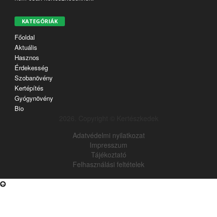
KATEGÓRIÁK
Főoldal
Aktuális
Hasznos
Érdekesség
Szobanövény
Kertépítés
Gyógynövény
Bio
2026. Copyright © Kertészkedek
Adatvédelmi nyilatkozat
Impresszum
Tájékoztató
Felhasználási feltételek