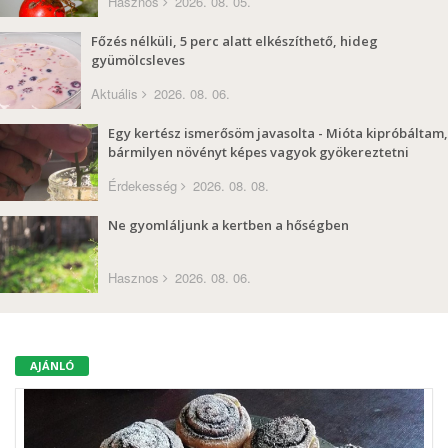
Hasznos
2026. 08. 05.
Főzés nélküli, 5 perc alatt elkészíthető, hideg
gyümölcsleves
Aktuális
2026. 08. 06.
Egy kertész ismerősöm javasolta - Mióta kipróbáltam,
bármilyen növényt képes vagyok gyökereztetni
Érdekesség
2026. 08. 08.
Ne gyomláljunk a kertben a hőségben
Hasznos
2026. 08. 06.
AJÁNLÓ