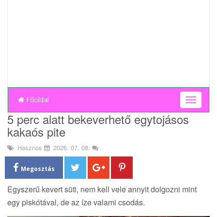
Főoldal
T
o
5 perc alatt bekeverhető egytojásos
g
kakaós pite
g
l
Hasznos
2026. 07. 08.
e
n
a
Megosztás
v
i
Egyszerű kevert süti, nem kell vele annyit dolgozni mint
g
egy piskótával, de az íze valami csodás.
a
t