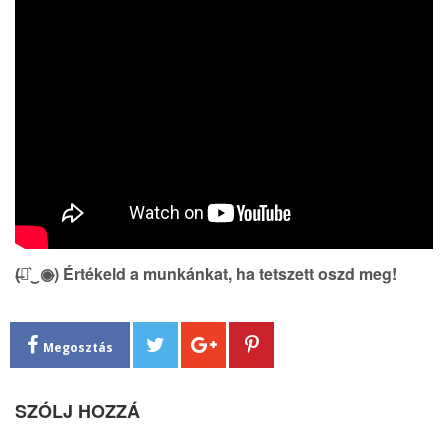
(̶◉͛‿◉̶) Értékeld a munkánkat, ha tetszett oszd meg!
Megosztás
SZÓLJ HOZZÁ