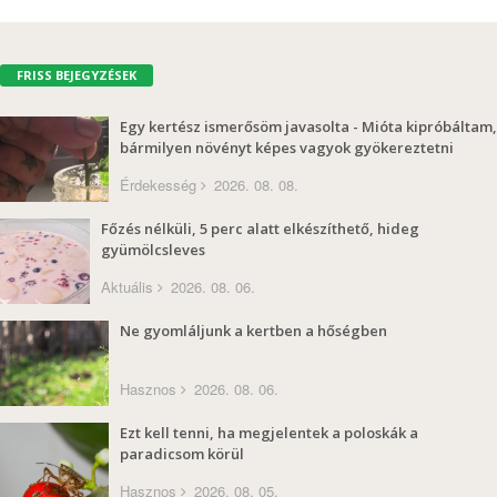
FRISS BEJEGYZÉSEK
Egy kertész ismerősöm javasolta - Mióta kipróbáltam,
bármilyen növényt képes vagyok gyökereztetni
Érdekesség
2026. 08. 08.
Főzés nélküli, 5 perc alatt elkészíthető, hideg
gyümölcsleves
Aktuális
2026. 08. 06.
Ne gyomláljunk a kertben a hőségben
Hasznos
2026. 08. 06.
Ezt kell tenni, ha megjelentek a poloskák a
paradicsom körül
Hasznos
2026. 08. 05.