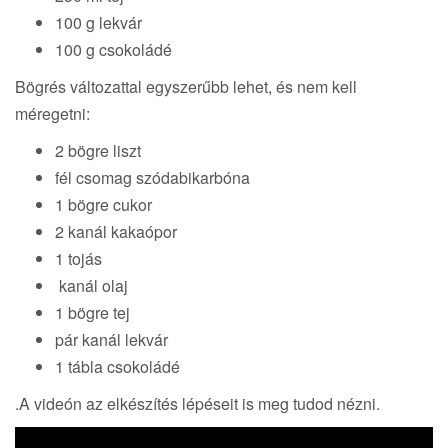
100 g lekvár
100 g csokoládé
Bögrés változattal egyszerűbb lehet, és nem kell
méregetni:
2 bögre liszt
fél csomag szódabikarbóna
1 bögre cukor
2 kanál kakaópor
1 tojás
kanál olaj
1 bögre tej
pár kanál lekvár
1 tábla csokoládé
.A videón az elkészítés lépéseit is meg tudod nézni.