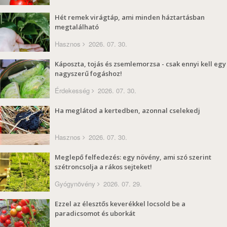
Hét remek virágtáp, ami minden háztartásban
megtalálható
Hasznos
2026. 07. 30.
Káposzta, tojás és zsemlemorzsa - csak ennyi kell egy
nagyszerű fogáshoz!
Érdekesség
2026. 07. 30.
Ha meglátod a kertedben, azonnal cselekedj
Hasznos
2026. 07. 30.
Meglepő felfedezés: egy növény, ami szó szerint
szétroncsolja a rákos sejteket!
Gyógynövény
2026. 07. 29.
Ezzel az élesztős keverékkel locsold be a
paradicsomot és uborkát