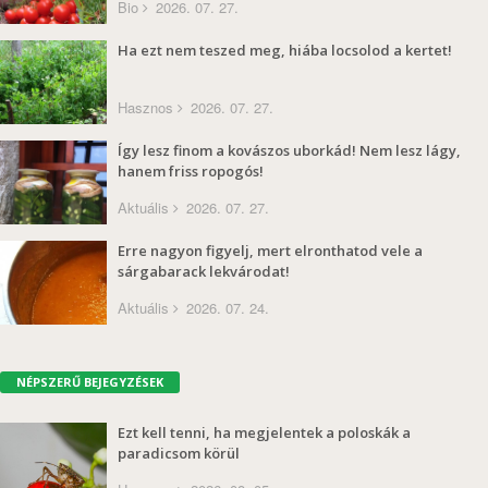
Bio
2026. 07. 27.
Ha ezt nem teszed meg, hiába locsolod a kertet!
Hasznos
2026. 07. 27.
Így lesz finom a kovászos uborkád! Nem lesz lágy,
hanem friss ropogós!
Aktuális
2026. 07. 27.
Erre nagyon figyelj, mert elronthatod vele a
sárgabarack lekvárodat!
Aktuális
2026. 07. 24.
NÉPSZERŰ BEJEGYZÉSEK
Ezt kell tenni, ha megjelentek a poloskák a
paradicsom körül