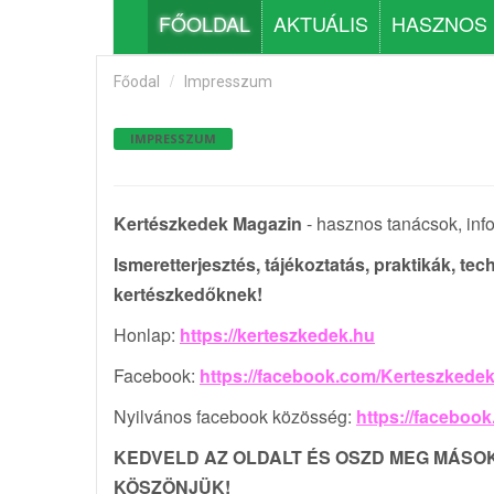
FŐOLDAL
AKTUÁLIS
HASZNOS
Főodal
Impresszum
IMPRESSZUM
Kertészkedek Magazin
- hasznos tanácsok, inf
Ismeretterjesztés, tájékoztatás, praktikák, t
kertészkedőknek!
Honlap:
https://kerteszkedek.hu
Facebook:
https://facebook.com/Kerteszkede
Nyilvános facebook közösség:
https://faceboo
KEDVELD AZ OLDALT ÉS OSZD MEG MÁSOK
KÖSZÖNJÜK!