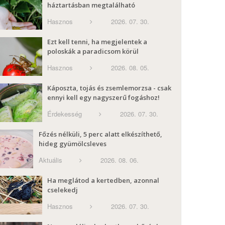
háztartásban megtalálható
Hasznos
2026. 07. 30.
Ezt kell tenni, ha megjelentek a
poloskák a paradicsom körül
Hasznos
2026. 08. 05.
Káposzta, tojás és zsemlemorzsa - csak
ennyi kell egy nagyszerű fogáshoz!
Érdekesség
2026. 07. 30.
Főzés nélküli, 5 perc alatt elkészíthető,
hideg gyümölcsleves
Aktuális
2026. 08. 06.
Ha meglátod a kertedben, azonnal
cselekedj
Hasznos
2026. 07. 30.