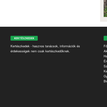
KERTÉSZKEDEK
Kertészkedek - hasznos tanácsok, információk és
Fő
érdekességek nem csak kertészkedőknek.
Ak
H
Ér
S
Ke
G
Bi