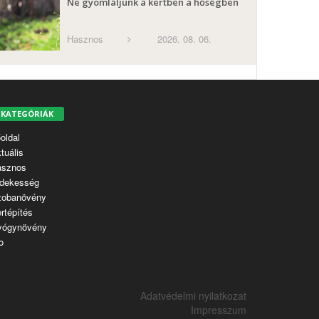
Ne gyomláljunk a kertben a hőségben
Hasznos
2026. 08. 06.
KATEGÓRIÁK
oldal
tuális
asznos
dekesség
zobanövény
rtépítés
yógynövény
o
Adatvédelmi nyilatkozat
Impresszum