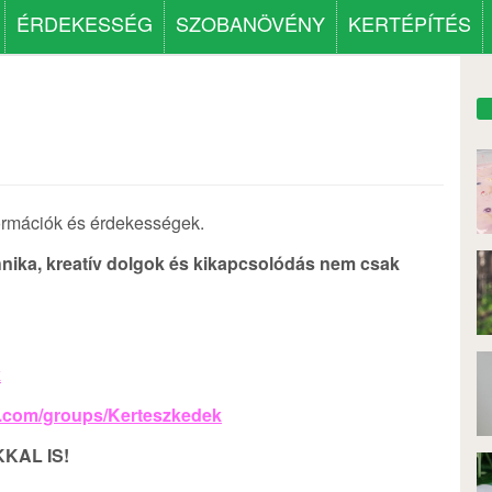
ÉRDEKESSÉG
SZOBANÖVÉNY
KERTÉPÍTÉS
ormációk és érdekességek.
echnika, kreatív dolgok és kikapcsolódás nem csak
k
k.com/groups/
Kerteszkedek
KAL IS!