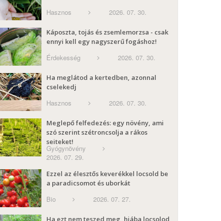
Hasznos
2026. 07. 30.
Káposzta, tojás és zsemlemorzsa - csak
ennyi kell egy nagyszerű fogáshoz!
Érdekesség
2026. 07. 30.
Ha meglátod a kertedben, azonnal
cselekedj
Hasznos
2026. 07. 30.
Meglepő felfedezés: egy növény, ami
szó szerint szétroncsolja a rákos
sejteket!
Gyógynövény
2026. 07. 29.
Ezzel az élesztős keverékkel locsold be
a paradicsomot és uborkát
Bio
2026. 07. 27.
Ha ezt nem teszed meg, hiába locsolod