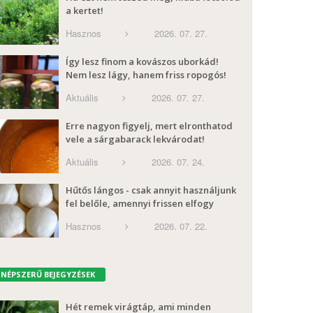
a kertet!
Hasznos
2026. 07. 27.
Így lesz finom a kovászos uborkád!
Nem lesz lágy, hanem friss ropogós!
Aktuális
2026. 07. 27.
Erre nagyon figyelj, mert elronthatod
vele a sárgabarack lekvárodat!
Aktuális
2026. 07. 24.
Hűtős lángos - csak annyit használjunk
fel belőle, amennyi frissen elfogy
Hasznos
2026. 07. 22.
NÉPSZERŰ BEJEGYZÉSEK
Hét remek virágtáp, ami minden