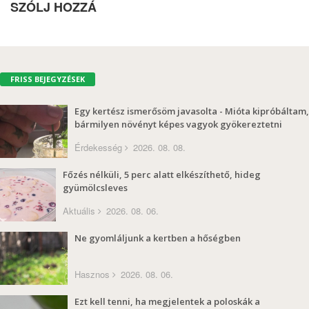
SZÓLJ HOZZÁ
FRISS BEJEGYZÉSEK
Egy kertész ismerősöm javasolta - Mióta kipróbáltam,
bármilyen növényt képes vagyok gyökereztetni
Érdekesség
2026. 08. 08.
Főzés nélküli, 5 perc alatt elkészíthető, hideg
gyümölcsleves
Aktuális
2026. 08. 06.
Ne gyomláljunk a kertben a hőségben
Hasznos
2026. 08. 06.
Ezt kell tenni, ha megjelentek a poloskák a