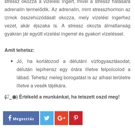
stressz okozza a vizelési ingert, mivel a stressz hatására
adrenalin termelődik. Az adrenalin, mint stresszhormon az
izmok összehúzódását okozza, mely vizelési ingerhez
vezet, akár éjszaka is. A stressz okozta álmatlanság
gyakran jár együtt vizelési ingerrel és gyakori vizeléssel.
Amit tehetsz:
Jó, ha korlátozod a délutáni vízfogyasztásodat,
délután lepihensz egy órára illetve felpolcolod a
lábad. Tehetsz meleg borogatást is az alhasi területre
illetve a vesék tájékára.
(̶◉͛‿◉̶) Értékeld a munkánkat, ha tetszett oszd meg!
Megosztás