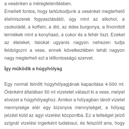
a vesénken a méregtelenítésben.
Emellett fontos, hogy tartózkodjunk a vesénket megterhelő
élelmiszerek fogyasztásától, úgy mint az alkohol, a
csokoládé, a koffein, a dió, az édes burgonya, a finomított
termékek mint a konyhasó, a cukor és a fehér liszt. Ezeket
az ételeket, italokat ugyanis nagyon nehezen tudja
feldolgozni a vese, ennek következtében tehát nagyon
nagy megterheli ezt a létfontosságú szervet.
Így működik a húgyhólyag
Egy normál felnőtt húgyhólyagjának kapacitása 4-500 ml.
Óránként általában 50 ml vizeletet választ ki a vese, melyet
elvezet a húgyhólyaghoz. Amikor a hólyagban tárolt vizelet
mennyisége elér egy bizonyos mennyiséget, a hólyag
jelzést küld az agyi vizelési központba. Ez a teltséget jelző
szignál vizelési ingerként tudatosul, és felszólít arra, hogy