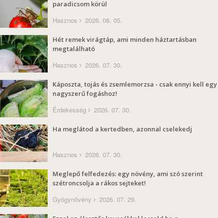
paradicsom körül
Hasznos
2026. 08. 05.
Hét remek virágtáp, ami minden háztartásban
megtalálható
Hasznos
2026. 07. 30.
Káposzta, tojás és zsemlemorzsa - csak ennyi kell egy
nagyszerű fogáshoz!
Érdekesség
2026. 07. 30.
Ha meglátod a kertedben, azonnal cselekedj
Hasznos
2026. 07. 30.
Meglepő felfedezés: egy növény, ami szó szerint
szétroncsolja a rákos sejteket!
Gyógynövény
2026. 07. 29.