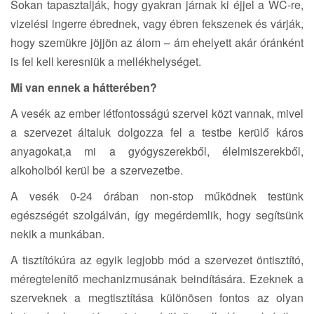
Sokan tapasztalják, hogy gyakran járnak ki éjjel a WC-re,
vizelési ingerre ébrednek, vagy ébren fekszenek és várják,
hogy szemükre jöjjön az álom – ám ehelyett akár óránként
is fel kell keresniük a mellékhelységet.
Mi van ennek a hátterében?
A vesék az ember létfontosságú szervei közt vannak, mivel
a szervezet általuk dolgozza fel a testbe kerülő káros
anyagokat,a mi a gyógyszerekből, élelmiszerekből,
alkoholból kerül be a szervezetbe.
A vesék 0-24 órában non-stop működnek testünk
egészségét szolgálván, így megérdemlik, hogy segítsünk
nekik a munkában.
A tisztítókúra az egyik legjobb mód a szervezet öntisztító,
méregtelenítő mechanizmusának beindítására. Ezeknek a
szerveknek a megtisztítása különösen fontos az olyan