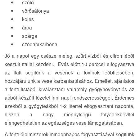
szőlő
vörösáfonya
köles
árpa
spárga
szódabikarbóna
Jó a napot egy csésze meleg, szűrt vízből és citromléből
készült itallal kezdeni. Evés előtt 10 perccel elfogyasztva
az italt segítünk a vesének a toxinok leöblítésében,
hozzájárulunk a vese karbantartásához. Emellett ajánlatos
a fenti listából kiválasztani valamely gyógynövényt és az
abból készült főzetet inni napi rendszerességgel. Érdemes
ezekből a gyógyteákból 1-2 literrel elfogyasztani naponta,
hiszen a nagy mennyiségű folyadékbevitel
elengedhetetlen az egészséges vese támogatásában.
A fenti élelmiszerek mindennapos fogyasztásával segítünk