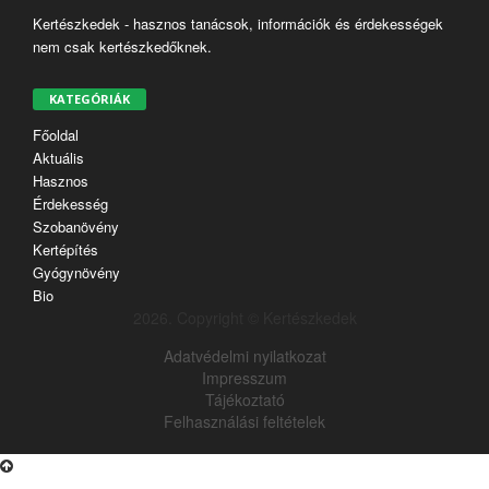
Kertészkedek - hasznos tanácsok, információk és érdekességek
nem csak kertészkedőknek.
KATEGÓRIÁK
Főoldal
Aktuális
Hasznos
Érdekesség
Szobanövény
Kertépítés
Gyógynövény
Bio
2026. Copyright © Kertészkedek
Adatvédelmi nyilatkozat
Impresszum
Tájékoztató
Felhasználási feltételek