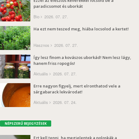
Ezzel az élesztős keverékkel locsold be a
paradicsomot és uborkát
Bio
2026. 07. 27.
Ha ezt nem teszed meg, hiába locsolod a kertet!
Hasznos
2026. 07. 27.
Így lesz finom a kovászos uborkád! Nem lesz lágy,
hanem friss ropogós!
Aktuális
2026. 07. 27.
Erre nagyon figyelj, mert elronthatod vele a
sárgabarack lekvárodat!
Aktuális
2026. 07. 24.
NÉPSZERŰ BEJEGYZÉSEK
Ezt kell tenni, ha megjelentek a poloskák a