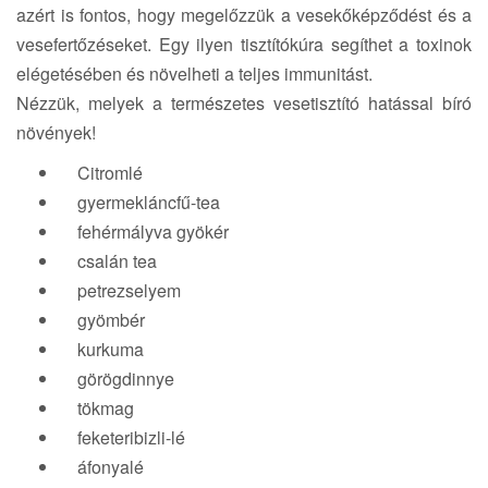
azért is fontos, hogy megelőzzük a vesekőképződést és a
vesefertőzéseket. Egy ilyen tisztítókúra segíthet a toxinok
elégetésében és növelheti a teljes immunitást.
Nézzük, melyek a természetes vesetisztító hatással bíró
növények!
Citromlé
gyermekláncfű-tea
fehérmályva gyökér
csalán tea
petrezselyem
gyömbér
kurkuma
görögdinnye
tökmag
feketeribizli-lé
áfonyalé