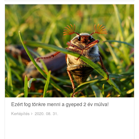
Ezért fog tönkre menni a gyeped 2 év múlva!
Kertépítés
2020. 08. 31.