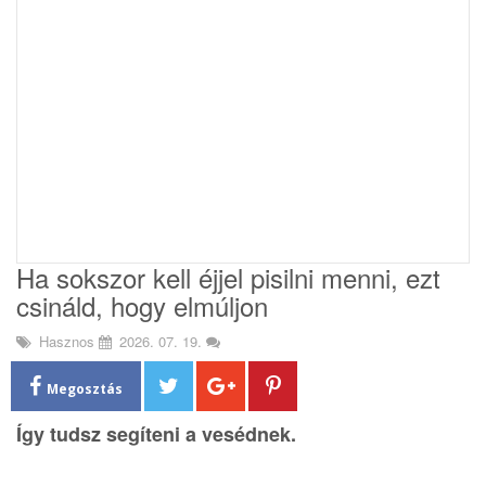
i
o
n
Ha sokszor kell éjjel pisilni menni, ezt
csináld, hogy elmúljon
Hasznos
2026. 07. 19.
Megosztás
Így tudsz segíteni a vesédnek.