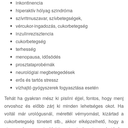
inkontinencia
hiperaktív hólyag szindróma
szívritmuszavar, szívbetegségek,
vércukor-ingadozás, cukorbetegség
inzulinrezisztencia
cukorbetegség
terhesség
menopausa, idősödés
prosztataprobémák
neurológiai megbetegedések
erős és tartós stressz
vízhajtó gyógyszerek fogyasztása esetén
Tehát ha gyakran mész ki pisilni éjjel, fontos, hogy menj
orvoshoz és előbb zárj ki minden lehetséges okot. Ha
voltál már urológusnál, mérettél vérnyomást, kizártad a
cukorbetegség tüneteit stb., akkor elképzelhető, hogy a