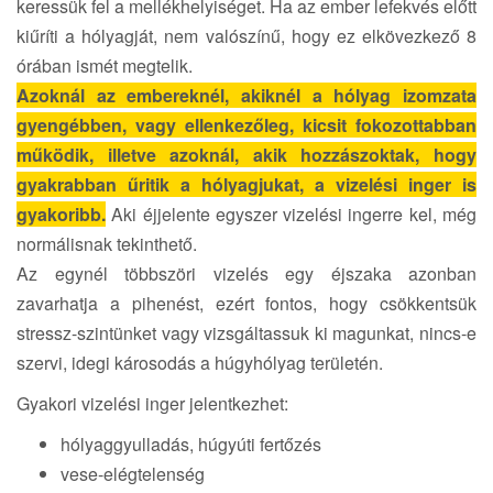
keressük fel a mellékhelyiséget. Ha az ember lefekvés előtt
kiűríti a hólyagját, nem valószínű, hogy ez elkövezkező 8
órában ismét megtelik.
Azoknál az embereknél, akiknél a hólyag izomzata
gyengébben, vagy ellenkezőleg, kicsit fokozottabban
működik, illetve azoknál, akik hozzászoktak, hogy
gyakrabban űritik a hólyagjukat, a vizelési inger is
gyakoribb.
Aki éjjelente egyszer vizelési ingerre kel, még
normálisnak tekinthető.
Az egynél többszöri vizelés egy éjszaka azonban
zavarhatja a pihenést, ezért fontos, hogy csökkentsük
stressz-szintünket vagy vizsgáltassuk ki magunkat, nincs-e
szervi, idegi károsodás a húgyhólyag területén.
Gyakori vizelési inger jelentkezhet:
hólyaggyulladás, húgyúti fertőzés
vese-elégtelenség