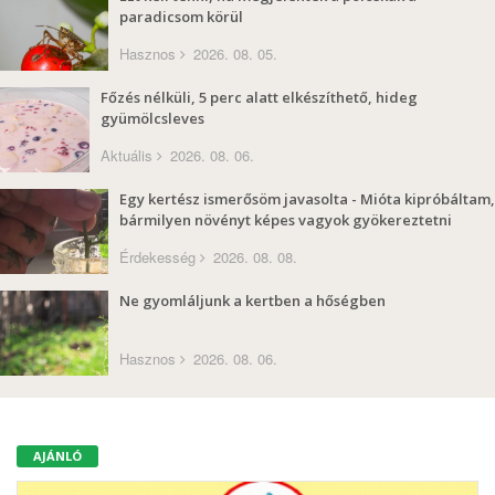
paradicsom körül
Hasznos
2026. 08. 05.
Főzés nélküli, 5 perc alatt elkészíthető, hideg
gyümölcsleves
Aktuális
2026. 08. 06.
Egy kertész ismerősöm javasolta - Mióta kipróbáltam,
bármilyen növényt képes vagyok gyökereztetni
Érdekesség
2026. 08. 08.
Ne gyomláljunk a kertben a hőségben
Hasznos
2026. 08. 06.
AJÁNLÓ