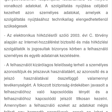
vonatkozó adatokat. A szolgáltatás nyújtása céljából
kezelheti azon személyes adatokat, amelyek a
szolgáltatás nyújtásához technikailag elengedhetetlenül
szükségesek
- Az elektronikus hírközlésről szóló 2003. évi C. törvény
alapján az Internet-hozzáférést biztosító és más hírközlési
szolgáltatók is jogosultak bizonyos körben a felhasználó
személyes és egyéb adatainak kezelésére.
- A felhasználót kizárólagos felelősség terheli a személyes
azonosítójuk és jelszavuk használatáért, az azonosító és a
jelszó használatával összefüggő valamennyi
tevékenységért. A fokozott biztonság érdekében javasolt a
felhasználóhoz való kapcsolódás tényét és a
felhasználóhoz kapcsolódó jelszót titkosan kezelni.
Amennyiben a felhasználó ezeket az adatokat mégis
felfedi egy harmadik személynek, ennek az lehet a