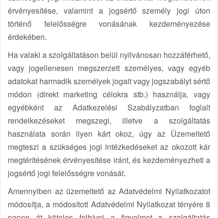
érvényesítése, valamint a jogsértő személy jogi úton
történő felelősségre vonásának kezdeményezése
érdekében.
Ha valaki a szolgáltatáson belül nyilvánosan hozzáférhető,
vagy jogellenesen megszerzett személyes, vagy egyéb
adatokat harmadik személyek jogait vagy jogszabályt sértő
módon (direkt marketing célokra stb.) használja, vagy
egyébként az Adatkezelési Szabályzatban foglalt
rendelkezéseket megszegi, illetve a szolgáltatás
használata során ilyen kárt okoz, úgy az Üzemeltető
megteszi a szükséges jogi intézkedéseket az okozott kár
megtérítésének érvényesítése iránt, és kezdeményezheti a
jogsértő jogi felelősségre vonását.
Amennyiben az üzemeltető az Adatvédelmi Nyilatkozatot
módosítja, a módosított Adatvédelmi Nyilatkozat tényére 8
napon át köteles felhívni a figyelmet a szolgáltatás