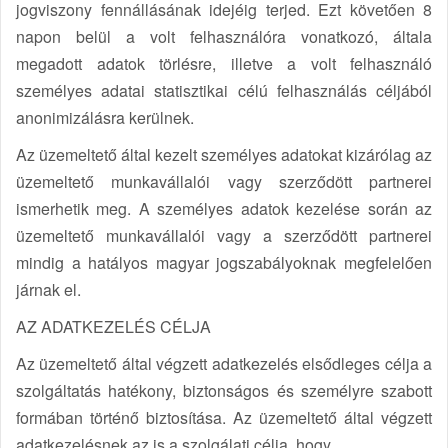
jogviszony fennállásának idejéig terjed. Ezt követően 8
napon belül a volt felhasználóra vonatkozó, általa
megadott adatok törlésre, illetve a volt felhasználó
személyes adatai statisztikai célú felhasználás céljából
anonimizálásra kerülnek.
Az üzemeltető által kezelt személyes adatokat kizárólag az
üzemeltető munkavállalói vagy szerződött partnerei
ismerhetik meg. A személyes adatok kezelése során az
üzemeltető munkavállalói vagy a szerződött partnerei
mindig a hatályos magyar jogszabályoknak megfelelően
járnak el.
AZ ADATKEZELÉS CÉLJA
Az üzemeltető által végzett adatkezelés elsődleges célja a
szolgáltatás hatékony, biztonságos és személyre szabott
formában történő biztosítása. Az üzemeltető által végzett
adatkezelésnek az is a szolgálati célja, hogy