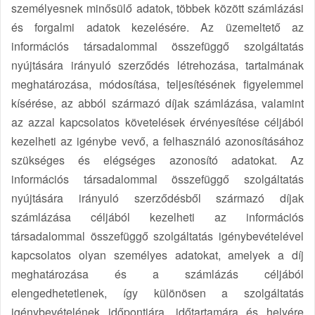
személyesnek minősülő adatok, többek között számlázási
és forgalmi adatok kezelésére. Az üzemeltető az
információs társadalommal összefüggő szolgáltatás
nyújtására irányuló szerződés létrehozása, tartalmának
meghatározása, módosítása, teljesítésének figyelemmel
kísérése, az abból származó díjak számlázása, valamint
az azzal kapcsolatos követelések érvényesítése céljából
kezelheti az igénybe vevő, a felhasználó azonosításához
szükséges és elégséges azonosító adatokat. Az
információs társadalommal összefüggő szolgáltatás
nyújtására irányuló szerződésből származó díjak
számlázása céljából kezelheti az információs
társadalommal összefüggő szolgáltatás igénybevételével
kapcsolatos olyan személyes adatokat, amelyek a díj
meghatározása és a számlázás céljából
elengedhetetlenek, így különösen a szolgáltatás
igénybevételének időpontjára, időtartamára és helyére