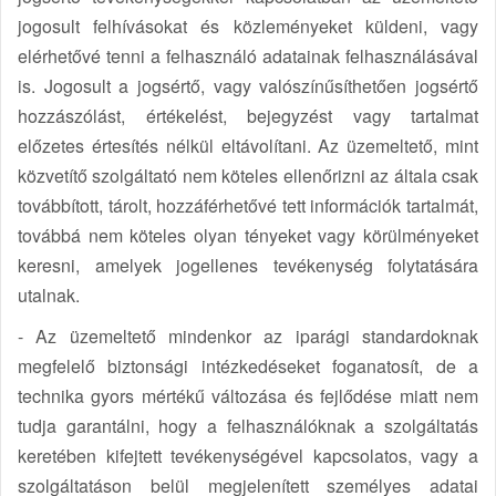
jogosult felhívásokat és közleményeket küldeni, vagy
elérhetővé tenni a felhasználó adatainak felhasználásával
is. Jogosult a jogsértő, vagy valószínűsíthetően jogsértő
hozzászólást, értékelést, bejegyzést vagy tartalmat
előzetes értesítés nélkül eltávolítani. Az üzemeltető, mint
közvetítő szolgáltató nem köteles ellenőrizni az általa csak
továbbított, tárolt, hozzáférhetővé tett információk tartalmát,
továbbá nem köteles olyan tényeket vagy körülményeket
keresni, amelyek jogellenes tevékenység folytatására
utalnak.
- Az üzemeltető mindenkor az iparági standardoknak
megfelelő biztonsági intézkedéseket foganatosít, de a
technika gyors mértékű változása és fejlődése miatt nem
tudja garantálni, hogy a felhasználóknak a szolgáltatás
keretében kifejtett tevékenységével kapcsolatos, vagy a
szolgáltatáson belül megjelenített személyes adatai