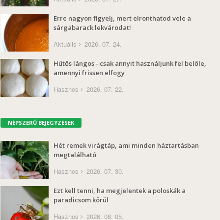
Erre nagyon figyelj, mert elronthatod vele a
sárgabarack lekvárodat!
Aktuális
2026. 07. 24.
Hűtős lángos - csak annyit használjunk fel belőle,
amennyi frissen elfogy
Hasznos
2026. 07. 22.
NÉPSZERŰ BEJEGYZÉSEK
Hét remek virágtáp, ami minden háztartásban
megtalálható
Hasznos
2026. 07. 30.
Ezt kell tenni, ha megjelentek a poloskák a
paradicsom körül
Hasznos
2026. 08. 05.