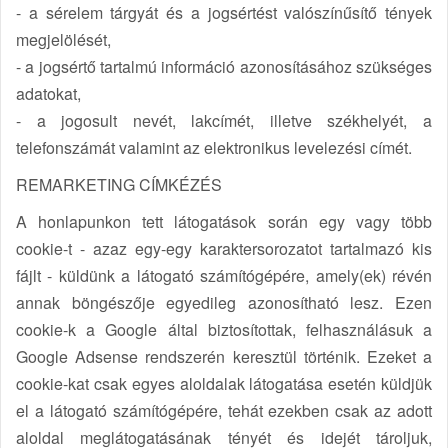
- a sérelem tárgyát és a jogsértést valószínűsítő tények
megjelölését,
- a jogsértő tartalmú információ azonosításához szükséges
adatokat,
- a jogosult nevét, lakcímét, illetve székhelyét, a
telefonszámát valamint az elektronikus levelezési címét.
REMARKETING CÍMKÉZÉS
A honlapunkon tett látogatások során egy vagy több
cookie-t - azaz egy-egy karaktersorozatot tartalmazó kis
fájlt - küldünk a látogató számítógépére, amely(ek) révén
annak böngészője egyedileg azonosítható lesz. Ezen
cookie-k a Google által biztosítottak, felhasználásuk a
Google Adsense rendszerén keresztül történik. Ezeket a
cookie-kat csak egyes aloldalak látogatása esetén küldjük
el a látogató számítógépére, tehát ezekben csak az adott
aloldal meglátogatásának tényét és idejét tároljuk,