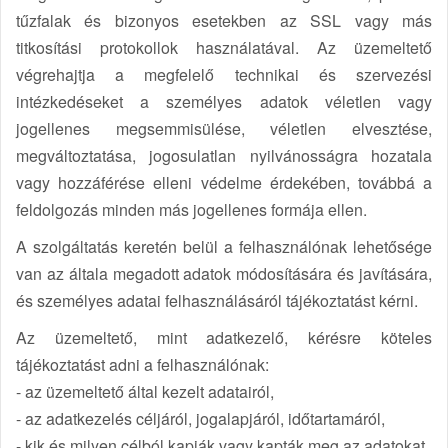
tűzfalak és bizonyos esetekben az SSL vagy más
titkosítási protokollok használatával. Az üzemeltető
végrehajtja a megfelelő technikai és szervezési
intézkedéseket a személyes adatok véletlen vagy
jogellenes megsemmisülése, véletlen elvesztése,
megváltoztatása, jogosulatlan nyilvánosságra hozatala
vagy hozzáférése elleni védelme érdekében, továbbá a
feldolgozás minden más jogellenes formája ellen.
A szolgáltatás keretén belül a felhasználónak lehetősége
van az általa megadott adatok módosítására és javítására,
és személyes adatai felhasználásáról tájékoztatást kérni.
Az üzemeltető, mint adatkezelő, kérésre köteles
tájékoztatást adni a felhasználónak:
- az üzemeltető által kezelt adatairól,
- az adatkezelés céljáról, jogalapjáról, időtartamáról,
- kik és milyen célból kapják vagy kapták meg az adatokat.