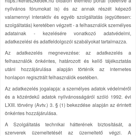
https://kerteszkedek.hu oldalon elérhető portál (ideértve a
nyilvános fórumokat is) és az annak részét képező
valamennyi interaktív és egyéb szolgáltatás (együttesen:
szolgáltatás) keretében végzett - a felhasználók személyes
adatainak - kezelésére vonatkozó adatvédelmi,
adatkezelési és adatfeldolgozói szabályokat tartalmazza.
Az adatkezelés megnevezése: az adatkezelés a
felhasználók önkéntes, határozott és kellő tájékoztatás
utáni hozzájárulása alapján történik az internetes
honlapon regisztrált felhasználók esetében.
Az adatkezelés jogalapja: a személyes adatok védelméről
és a közérdekű adatok nyilvánosságáról szóló 1992. évi
LXIII. törvény (Avtv.) 3. § (1) bekezdése alapján az érintett
önkéntes hozzájárulása.
A Szolgáltatás technikai hátterének biztosítását, a
szerverek üzemeltetését az üzemeltető végzi. A