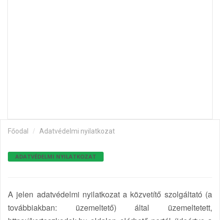
i
o
n
Főodal
Adatvédelmi nyilatkozat
ADATVÉDELMI NYILATKOZAT
A jelen adatvédelmi nyilatkozat a közvetítő szolgáltató (a
továbbiakban: üzemeltető) által üzemeltetett,