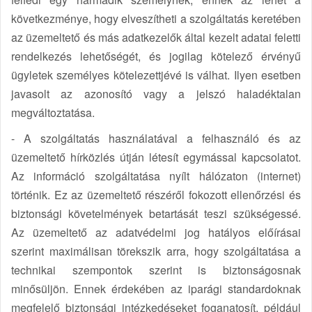
következménye, hogy elveszítheti a szolgáltatás keretében
az üzemeltető és más adatkezelők által kezelt adatai feletti
rendelkezés lehetőségét, és jogilag kötelező érvényű
ügyletek személyes kötelezettjévé is válhat. Ilyen esetben
javasolt az azonosító vagy a jelszó haladéktalan
megváltoztatása.
- A szolgáltatás használatával a felhasználó és az
üzemeltető hírközlés útján létesít egymással kapcsolatot.
Az információ szolgáltatása nyílt hálózaton (internet)
történik. Ez az üzemeltető részéről fokozott ellenőrzési és
biztonsági követelmények betartását teszi szükségessé.
Az üzemeltető az adatvédelmi jog hatályos előírásai
szerint maximálisan törekszik arra, hogy szolgáltatása a
technikai szempontok szerint is biztonságosnak
minősüljön. Ennek érdekében az iparági standardoknak
megfelelő biztonsági intézkedéseket foganatosít, például