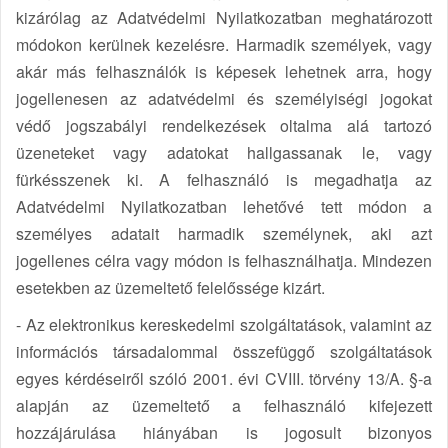
kizárólag az Adatvédelmi Nyilatkozatban meghatározott
módokon kerülnek kezelésre. Harmadik személyek, vagy
akár más felhasználók is képesek lehetnek arra, hogy
jogellenesen az adatvédelmi és személyiségi jogokat
védő jogszabályi rendelkezések oltalma alá tartozó
üzeneteket vagy adatokat hallgassanak le, vagy
fürkésszenek ki. A felhasználó is megadhatja az
Adatvédelmi Nyilatkozatban lehetővé tett módon a
személyes adatait harmadik személynek, aki azt
jogellenes célra vagy módon is felhasználhatja. Mindezen
esetekben az üzemeltető felelőssége kizárt.
- Az elektronikus kereskedelmi szolgáltatások, valamint az
információs társadalommal összefüggő szolgáltatások
egyes kérdéseiről szóló 2001. évi CVIII. törvény 13/A. §-a
alapján az üzemeltető a felhasználó kifejezett
hozzájárulása hiányában is jogosult bizonyos