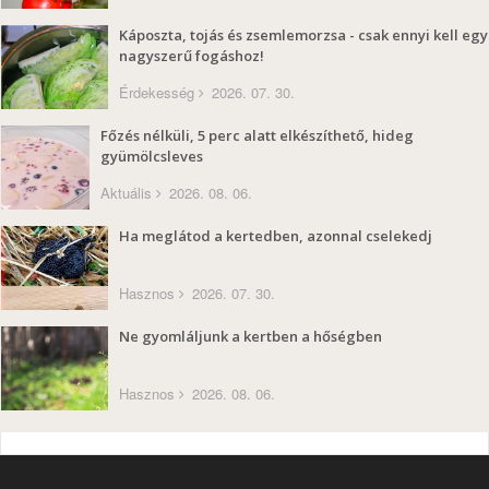
Káposzta, tojás és zsemlemorzsa - csak ennyi kell egy
nagyszerű fogáshoz!
Érdekesség
2026. 07. 30.
Főzés nélküli, 5 perc alatt elkészíthető, hideg
gyümölcsleves
Aktuális
2026. 08. 06.
Ha meglátod a kertedben, azonnal cselekedj
Hasznos
2026. 07. 30.
Ne gyomláljunk a kertben a hőségben
Hasznos
2026. 08. 06.