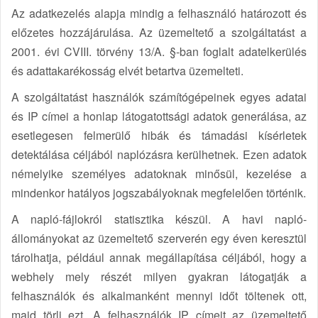
Az adatkezelés alapja mindig a felhasználó határozott és
előzetes hozzájárulása. Az üzemeltető a szolgáltatást a
2001. évi CVIII. törvény 13/A. §-ban foglalt adatelkerülés
és adattakarékosság elvét betartva üzemelteti.
A szolgáltatást használók számítógépeinek egyes adatai
és IP címei a honlap látogatottsági adatok generálása, az
esetlegesen felmerülő hibák és támadási kísérletek
detektálása céljából naplózásra kerülhetnek. Ezen adatok
némelyike személyes adatoknak minősül, kezelése a
mindenkor hatályos jogszabályoknak megfelelően történik.
A napló-fájlokról statisztika készül. A havi napló-
állományokat az üzemeltető szerverén egy éven keresztül
tárolhatja, például annak megállapítása céljából, hogy a
webhely mely részét milyen gyakran látogatják a
felhasználók és alkalmanként mennyi időt töltenek ott,
majd törli ezt. A felhasználók IP címeit az üzemeltető