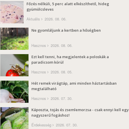
Főzés nélküli, 5 perc alatt elkészíthető, hideg
gyümölcsleves
Aktuális
2026. 08. 06.
Ne gyomláljunk a kertben a hőségben
Hasznos
2026. 08. 06.
Ezt kell tenni, ha megjelentek a poloskák a
paradicsom körül
Hasznos
2026. 08. 05.
Hét remek virágtáp, ami minden háztartásban
megtalálható
Hasznos
2026. 07. 30.
Káposzta, tojás és zsemlemorzsa - csak ennyi kell egy
nagyszerű fogáshoz!
Érdekesség
2026. 07. 30.