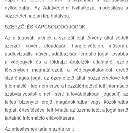
nyitóoldalán. Az Adatvédelmi Nyilatkozat módosítása a
közzététel napján lép hatályba.
SZERZŐI ÉS KAPCSOLÓDÓ JOGOK
Az a jogosult, akinek a szerzői jogi törvény által védett
szerzői művén, előadásán, hangfelvételén, műsorán,
audiovizuális művén, adatbázisán fennálló jogát, továbbá
a védjegyek és a földrajzi árujelzők oltalmáról szóló
törvényben meghatározott, a védjegyoltalomból eredő
kizárólagos jogát az üzemeltető által hozzáférhetővé tett
információ - ide nem értve a hozzáférhetővé tett információ
szabványosított címét - sérti (a továbbiakban: jogosult), az
teljes bizonyító erejű magánokiratba vagy közokiratba
foglalt értesítésével felhívhatja az üzemeltetőt a jogát sértő
tartalmú információ eltávolítására.
Az értesítésnek tartalmaznia kell: