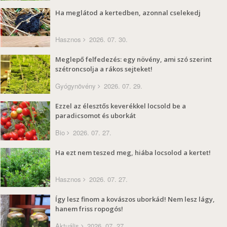
Ha meglátod a kertedben, azonnal cselekedj
Hasznos
2026. 07. 30.
Meglepő felfedezés: egy növény, ami szó szerint
szétroncsolja a rákos sejteket!
Gyógynövény
2026. 07. 29.
Ezzel az élesztős keverékkel locsold be a
paradicsomot és uborkát
Bio
2026. 07. 27.
Ha ezt nem teszed meg, hiába locsolod a kertet!
Hasznos
2026. 07. 27.
Így lesz finom a kovászos uborkád! Nem lesz lágy,
hanem friss ropogós!
Aktuális
2026. 07. 27.