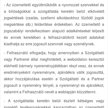
- Az üzemeltető együttműködik a nyomozati szervekkel és
a bíróságokkal a szolgáltatás keretén belül elkövetett
jogsértések (csalás, szellemi alkotásokhoz fűződő jogok
megsértése stb.) felderítése érdekében. Az üzemeltető a
jogszabályi rendelkezésen alapuló adatkéréseket teljesíti
és ennek keretében a felhasználókról kezelt adatokat
kiadhatja az erre jogosult szervnek vagy személynek.
- Felhasználó elfogadja, hogy amennyiben a Szolgáltató
vagy Partnerei által meghirdetett, a weboldalon keresztül
elérhető bármely nyereményjátékban részt vesz, és ennek
eredményeként nyereményre, ajándékra válik jogosulttá,
akkor hozzájárulása esetén a Szolgáltató és a Partner
jogosult a nyeremény tényét, a nyereményt és ajándékot,
valamint a Felhasználó nevét a weblapján közzétenni.
- A szolgáltatás keretén belül észlelt kétséges vagy
jogsértő tevékenységekkel kapcsolatban az üzemeltető