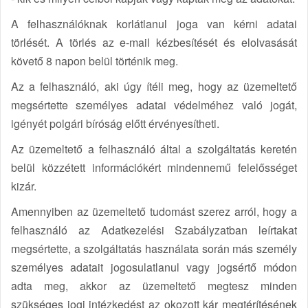
A felhasználóknak korlátlanul joga van kérni adatai
törlését. A törlés az e-mail kézbesítését és elolvasását
követő 8 napon belül történik meg.
Az a felhasználó, aki úgy ítéli meg, hogy az üzemeltető
megsértette személyes adatai védelméhez való jogát,
igényét polgári bíróság előtt érvényesítheti.
Az üzemeltető a felhasználó által a szolgáltatás keretén
belül közzétett információkért mindennemű felelősséget
kizár.
Amennyiben az üzemeltető tudomást szerez arról, hogy a
felhasználó az Adatkezelési Szabályzatban leírtakat
megsértette, a szolgáltatás használata során más személy
személyes adatait jogosulatlanul vagy jogsértő módon
adta meg, akkor az üzemeltető megtesz minden
szükséges jogi intézkedést az okozott kár megtérítésének