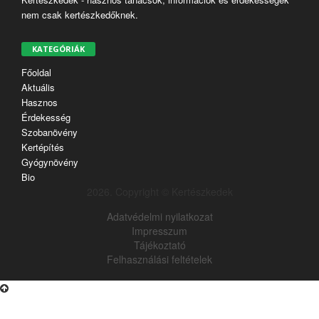
nem csak kertészkedőknek.
KATEGÓRIÁK
Főoldal
Aktuális
Hasznos
Érdekesség
Szobanövény
Kertépítés
Gyógynövény
Bio
2026. Copyright © Kertészkedek
Adatvédelmi nyilatkozat
Impresszum
Tájékoztató
Felhasználási feltételek