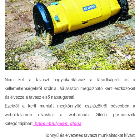
Nem kell a tavaszi nagytakarításnak a fáradtságról és a
kellemetlenségekről szólnia. Válasszon megbízható kerti eszközöket
és élvezze a tavasz első napsugarait!
Ezekről a kerti munkát megkönnyítő eszközökről bővebben a
weboldalamon olvashat a webáruház Glória permetezők
kategóriájában:
https://bit.ly/kert_gloria
Könnyű és élvezetes tavaszi
munkálatokat kíván: