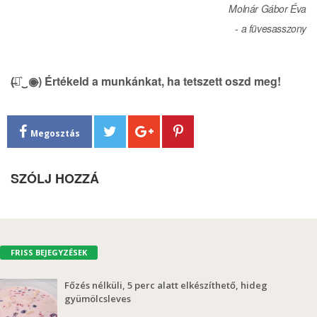
Molnár Gábor Éva
- a füvesasszony
(̶◉͛‿◉̶) Értékeld a munkánkat, ha tetszett oszd meg!
Megosztás
SZÓLJ HOZZÁ
FRISS BEJEGYZÉSEK
Főzés nélküli, 5 perc alatt elkészíthető, hideg
gyümölcsleves