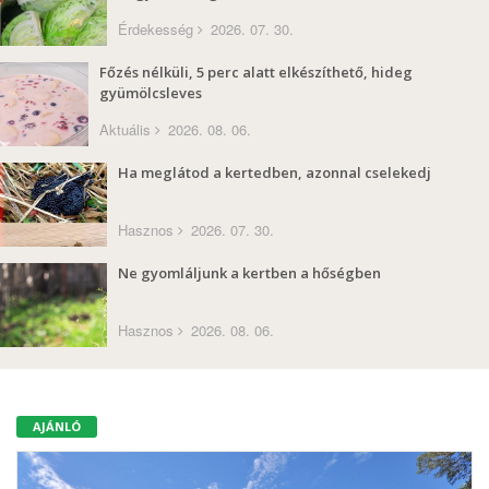
Érdekesség
2026. 07. 30.
Főzés nélküli, 5 perc alatt elkészíthető, hideg
gyümölcsleves
Aktuális
2026. 08. 06.
Ha meglátod a kertedben, azonnal cselekedj
Hasznos
2026. 07. 30.
Ne gyomláljunk a kertben a hőségben
Hasznos
2026. 08. 06.
AJÁNLÓ