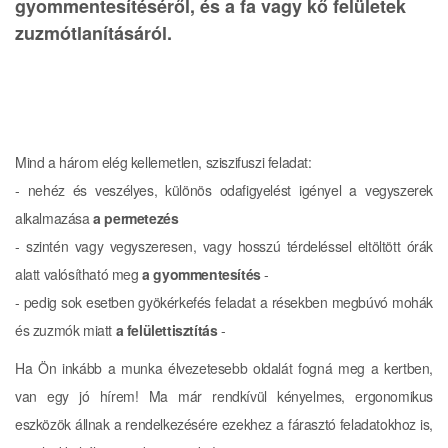
gyommentesítéséről, és a fa vagy kő felületek
zuzmótlanításáról.
Mind a három elég kellemetlen, sziszifuszi feladat:
- nehéz és veszélyes, különös odafigyelést igényel a vegyszerek
alkalmazása
a permetezés
-
szintén vagy vegyszeresen, vagy hosszú térdeléssel eltöltött órák
alatt valósítható meg
a gyommentesítés
-
- pedig sok esetben gyökérkefés feladat a résekben megbúvó mohák
és zuzmók miatt
a felülettisztítás
-
Ha Ön inkább a munka élvezetesebb oldalát fogná meg a kertben,
van egy jó hírem! Ma már rendkívül kényelmes, ergonomikus
eszközök állnak a rendelkezésére ezekhez a fárasztó feladatokhoz is,