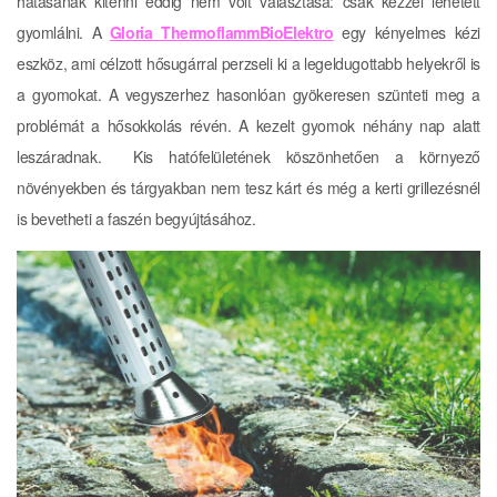
hatásának kitenni eddig nem volt választása: csak kézzel lehetett
gyomlálni. A
Gloria ThermoflammBioElektro
egy kényelmes kézi
eszköz, ami célzott hősugárral perzseli ki a legeldugottabb helyekről is
a gyomokat. A vegyszerhez hasonlóan gyökeresen szünteti meg a
problémát a hősokkolás révén. A kezelt gyomok néhány nap alatt
leszáradnak. Kis hatófelületének köszönhetően a környező
növényekben és tárgyakban nem tesz kárt és még a kerti grillezésnél
is bevetheti a faszén begyújtásához.