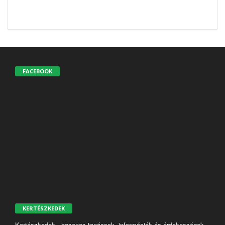
FACEBOOK
KERTÉSZKEDEK
Kertészkedek - hasznos tanácsok, információk és érdekességek