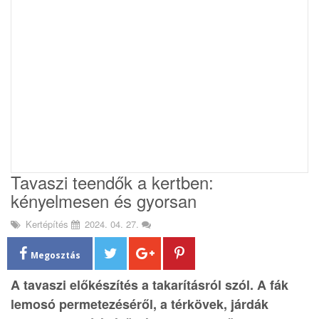
i
o
n
Tavaszi teendők a kertben:
kényelmesen és gyorsan
Kertépítés
2024. 04. 27.
Megosztás
A tavaszi előkészítés a takarításról szól. A fák
lemosó permetezéséről, a térkövek, járdák