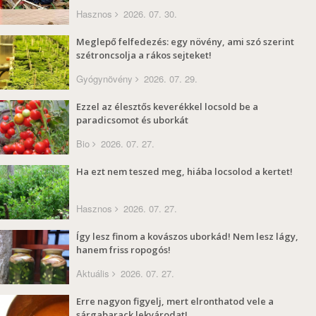
Hasznos
2026. 07. 30.
Meglepő felfedezés: egy növény, ami szó szerint
szétroncsolja a rákos sejteket!
Gyógynövény
2026. 07. 29.
Ezzel az élesztős keverékkel locsold be a
paradicsomot és uborkát
Bio
2026. 07. 27.
Ha ezt nem teszed meg, hiába locsolod a kertet!
Hasznos
2026. 07. 27.
Így lesz finom a kovászos uborkád! Nem lesz lágy,
hanem friss ropogós!
Aktuális
2026. 07. 27.
Erre nagyon figyelj, mert elronthatod vele a
sárgabarack lekvárodat!