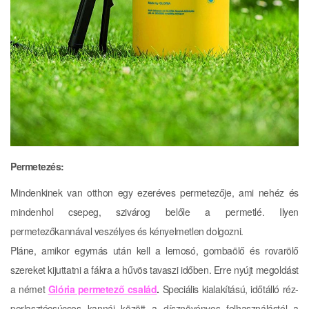
Permetezés:
Mindenkinek van otthon egy ezeréves permetezője, ami nehéz és
mindenhol csepeg, szivárog belőle a permetlé. Ilyen
permetezőkannával veszélyes és kényelmetlen dolgozni.
Pláne, amikor egymás után kell a lemosó, gombaölő és rovarölő
szereket kijuttatni a fákra a hűvös tavaszi időben. Erre nyújt megoldást
a német
Glória permetező család
.
Speciális kialakítású, időtálló réz-
porlasztócsúcsos kannái között a dísznövényes felhasználástól a