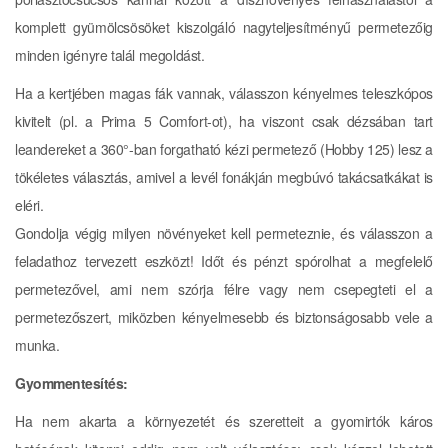
komplett gyümölcsösöket kiszolgáló nagyteljesítményű permetezőig
minden igényre talál megoldást.
Ha a kertjében magas fák vannak, válasszon kényelmes teleszkópos
kivitelt (pl. a Prima 5 Comfort-ot), ha viszont csak dézsában tart
leandereket a 360°-ban forgatható kézi permetező (Hobby 125) lesz a
tökéletes választás, amivel a levél fonákján megbúvó takácsatkákat is
eléri.
Gondolja végig milyen növényeket kell permeteznie, és válasszon a
feladathoz tervezett eszközt! Időt és pénzt spórolhat a megfelelő
permetezővel, ami nem szórja félre vagy nem csepegteti el a
permetezőszert, miközben kényelmesebb és biztonságosabb vele a
munka.
Gyommentesítés:
Ha nem akarta a környezetét és szeretteit a gyomirtók káros