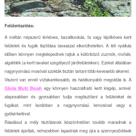
Felülettisztítás:
A méltán népszerű térköves, bazaltkockás, fa vagy lépőköves kerti
felületek és fugák tisztítása tavasszal elkerülhetetlen. A téli nyálkás
időben könnyen megtelepednek rajtuk a különböző zuzmók, mohák,
algafélék (a kerti tavakat szegélyező járófelületeken). Ezeket általában
nagynyomású mosóval szokták tisztán tartani több-kevesebb sikerrel.
Viszont van ennél víztakarékosabb, és hatékonyabb megoldás is. A
Gloria Multi Brush
egy könnyen használható kerti kisgép, amivel
alaposabban és gyorsabban tudja megtisztítani a felületeket és
fugákat, mint korábban a nagynyomású lemosóval vagy a
gyökérkefével.
Ráadásul a mély tisztításnak köszönhetően tovább maradnak a
felületek ápoltak, nehezebben tapadnak meg újra a szennyeződések