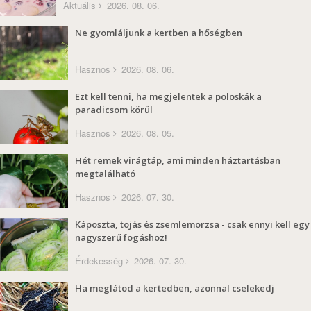
Aktuális
2026. 08. 06.
Ne gyomláljunk a kertben a hőségben
Hasznos
2026. 08. 06.
Ezt kell tenni, ha megjelentek a poloskák a
paradicsom körül
Hasznos
2026. 08. 05.
Hét remek virágtáp, ami minden háztartásban
megtalálható
Hasznos
2026. 07. 30.
Káposzta, tojás és zsemlemorzsa - csak ennyi kell egy
nagyszerű fogáshoz!
Érdekesség
2026. 07. 30.
Ha meglátod a kertedben, azonnal cselekedj