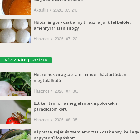
Aktuális
2026. 07. 24.
Hűtős lángos - csak annyit használjunk fel belőle,
amennyi frissen elfogy
Hasznos
2026. 07. 22.
NÉPSZERŰ BEJEGYZÉSEK
Hét remek virágtáp, ami minden háztartásban
megtalálható
Hasznos
2026. 07. 30.
Ezt kell tenni, ha megjelentek a poloskák a
paradicsom körül
Hasznos
2026. 08. 05.
Káposzta, tojás és zsemlemorzsa - csak ennyi kell egy
nagyszerű fogáshoz!