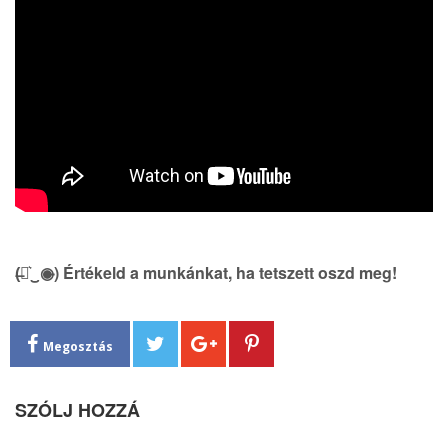
(̶◉͛‿◉̶) Értékeld a munkánkat, ha tetszett oszd meg!
Megosztás
SZÓLJ HOZZÁ