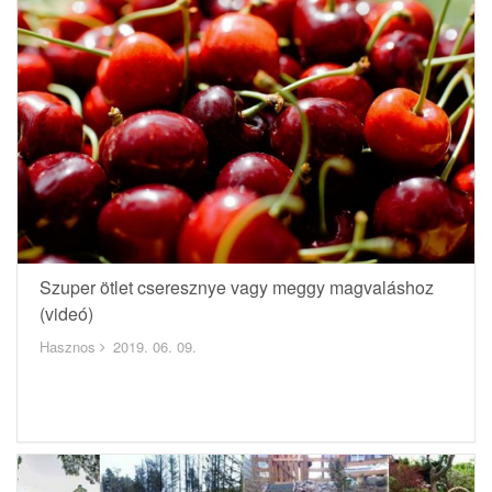
Szuper ötlet cseresznye vagy meggy magvaláshoz
(videó)
Hasznos
2019. 06. 09.