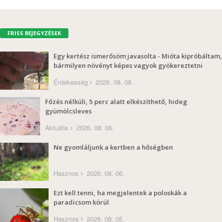
FRISS BEJEGYZÉSEK
Egy kertész ismerősöm javasolta - Mióta kipróbáltam,
bármilyen növényt képes vagyok gyökereztetni
Érdekesség
2026. 08. 08.
Főzés nélküli, 5 perc alatt elkészíthető, hideg
gyümölcsleves
Aktuális
2026. 08. 06.
Ne gyomláljunk a kertben a hőségben
Hasznos
2026. 08. 06.
Ezt kell tenni, ha megjelentek a poloskák a
paradicsom körül
Hasznos
2026. 08. 05.