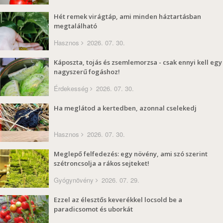
Hét remek virágtáp, ami minden háztartásban
megtalálható
Hasznos
2026. 07. 30.
Káposzta, tojás és zsemlemorzsa - csak ennyi kell egy
nagyszerű fogáshoz!
Érdekesség
2026. 07. 30.
Ha meglátod a kertedben, azonnal cselekedj
Hasznos
2026. 07. 30.
Meglepő felfedezés: egy növény, ami szó szerint
szétroncsolja a rákos sejteket!
Gyógynövény
2026. 07. 29.
Ezzel az élesztős keverékkel locsold be a
paradicsomot és uborkát