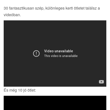
30 fantasztikusan szép, különleges kerti ötletet találsz a
videóban.
És még 10 jó ötlet: