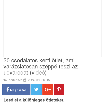
i
o
n
30 csodálatos kerti ötlet, ami
varázslatosan széppé teszi az
udvarodat (videó)
Kertépítés
2024. 09. 06.
Megosztás
Lesd el a különleges ötleteket.