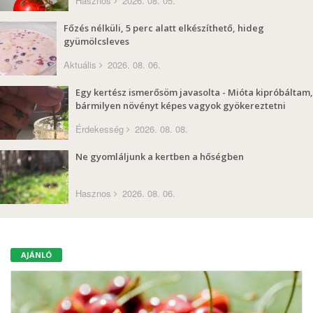
Hasznos
2026. 08. 05.
Főzés nélküli, 5 perc alatt elkészíthető, hideg
gyümölcsleves
Aktuális
2026. 08. 06.
Egy kertész ismerősöm javasolta - Mióta kipróbáltam,
bármilyen növényt képes vagyok gyökereztetni
Érdekesség
2026. 08. 08.
Ne gyomláljunk a kertben a hőségben
Hasznos
2026. 08. 06.
AJÁNLÓ