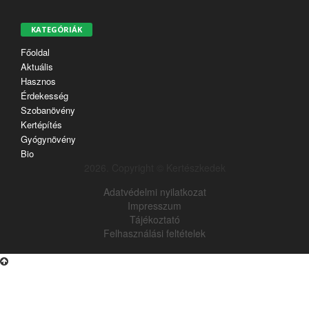
KATEGÓRIÁK
Főoldal
Aktuális
Hasznos
Érdekesség
Szobanövény
Kertépítés
Gyógynövény
Bio
2026. Copyright © Kertészkedek
Adatvédelmi nyilatkozat
Impresszum
Tájékoztató
Felhasználási feltételek