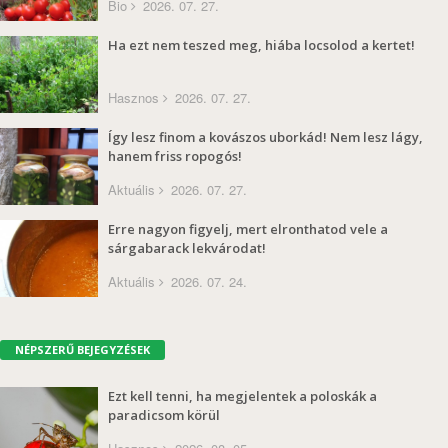
Bio
2026. 07. 27.
Ha ezt nem teszed meg, hiába locsolod a kertet!
Hasznos
2026. 07. 27.
Így lesz finom a kovászos uborkád! Nem lesz lágy,
hanem friss ropogós!
Aktuális
2026. 07. 27.
Erre nagyon figyelj, mert elronthatod vele a
sárgabarack lekvárodat!
Aktuális
2026. 07. 24.
NÉPSZERŰ BEJEGYZÉSEK
Ezt kell tenni, ha megjelentek a poloskák a
paradicsom körül