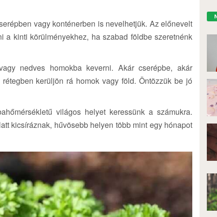
serépben vagy konténerben is nevelhetjük. Az előnevelt
tni a kinti körülményekhez, ha szabad földbe szeretnénk
 vagy nedves homokba keverni. Akár cserépbe, akár
 rétegben kerüljön rá homok vagy föld. Öntözzük be jó
ahőmérsékletű világos helyet keressünk a számukra.
latt kicsíráznak, hűvösebb helyen több mint egy hónapot