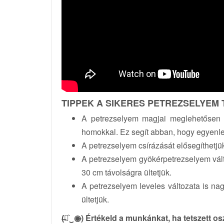
TIPPEK A SIKERES PETREZSELYEM
A petrezselyem magjai meglehetősen a
homokkal. Ez segít abban, hogy egyenl
A petrezselyem csírázását elősegíthetjük
A petrezselyem gyökérpetrezselyem vál
30 cm távolságra ültetjük.
A petrezselyem leveles változata is na
ültetjük.
(̶◉͛‿◉̶) Értékeld a munkánkat, ha tetszett o