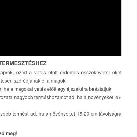
 TERMESZTÉSHEZ
prók, ezért a vetés előtt érdemes összekeverni őket
etesen szóródjanak el a magok.
, ha a magokat vetés előtt egy éjszakára beáztatjuk.
tozata nagyobb terméshozamot ad, ha a növényeket 25-
gyobb termést ad, ha a növényeket 15-20 cm távolságra
szd meg!