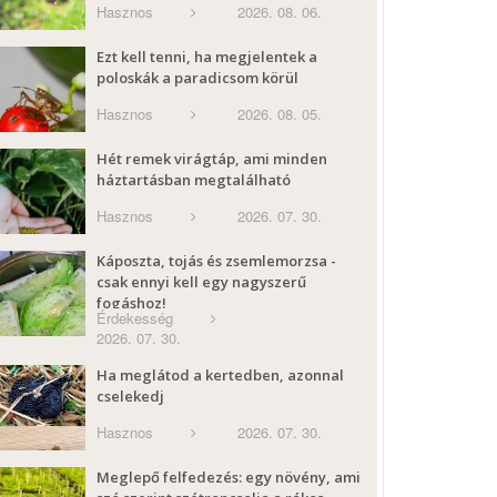
Hasznos
2026. 08. 06.
Ezt kell tenni, ha megjelentek a
poloskák a paradicsom körül
Hasznos
2026. 08. 05.
Hét remek virágtáp, ami minden
háztartásban megtalálható
Hasznos
2026. 07. 30.
Káposzta, tojás és zsemlemorzsa -
csak ennyi kell egy nagyszerű
fogáshoz!
Érdekesség
2026. 07. 30.
Ha meglátod a kertedben, azonnal
cselekedj
Hasznos
2026. 07. 30.
Meglepő felfedezés: egy növény, ami