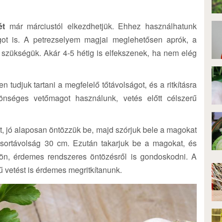
ét
már márciustól elkezdhetjük. Ehhez használhatunk
got is. A petrezselyem magjai meglehetősen aprók, a
szükségük. Akár 4-5 hétig is elfekszenek, ha nem elég
tudjuk tartani a megfelelő tőtávolságot, és a ritkításra
zönséges vetőmagot használunk, vetés előtt célszerű
t, jó alaposan öntözzük be, majd szórjuk bele a magokat
 sortávolság 30 cm. Ezután takarjuk be a magokat, és
jön, érdemes rendszeres öntözésről is gondoskodni. A
ű vetést is érdemes megritkítanunk.