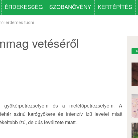
ÉRDEKESSÉG
SZOBANÖVÉNY
KERTÉPÍTÉS
ől érdemes tudni
emmag vetéséről
a gyökérpetrezselyem és a metélőpetrezselyem. A
fehér színű karógyökere és intenzív ízű levelei miatt
keltebb ízű, de dús levélzete miatt.