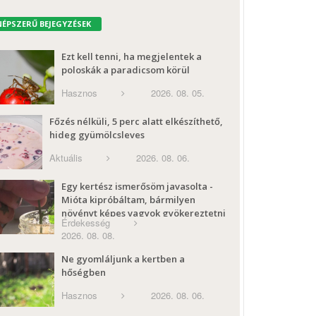
NÉPSZERŰ BEJEGYZÉSEK
Ezt kell tenni, ha megjelentek a
poloskák a paradicsom körül
Hasznos
2026. 08. 05.
Főzés nélküli, 5 perc alatt elkészíthető,
hideg gyümölcsleves
Aktuális
2026. 08. 06.
Egy kertész ismerősöm javasolta -
Mióta kipróbáltam, bármilyen
növényt képes vagyok gyökereztetni
Érdekesség
2026. 08. 08.
Ne gyomláljunk a kertben a
hőségben
Hasznos
2026. 08. 06.