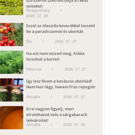
szó szerint szétroncsolja a rákos
sejteket!
Gyógynövény
2026. 07. 29.
Ezzel az élesztős keverékkel locsold
be a paradicsomot és uborkát
Bio
2026. 07. 27.
Ha ezt nem teszed meg, hiába
locsolod a kertet!
Hasznos
2026. 07. 27.
Így lesz finom a kovászos uborkád!
Nem lesz lágy, hanem friss ropogós!
Aktuális
2026. 07. 27.
Erre nagyon figyelj, mert
elronthatod vele a sárgabarack
lekvárodat!
Aktuális
2026. 07. 24.