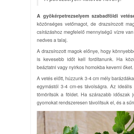
A gyökérpetrezselyem szabadföldi vetés
közönséges vetőmagot, de drazsírozott ma
csírázáshoz megfelelő mennyiségű vízre van 
nedves a talaj.
A drazsírozott magok előnye, hogy könnyebben 
is kevesebb időt kell fordítanunk. Ha kö
beáztatni vagy nyirkos homokba keverni őket.
A vetés előtt, húzzunk 3-4 cm mély barázdáka
egymástól 3-4 cm-es távolságra. Az ideális
tömörítsük a földet. Ha szárazabb időszak 
gyomokat rendszeresen távolítsuk el, és a sűr