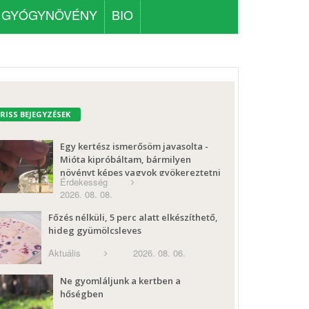
GYÓGYNÖVÉNY
BIO
FRISS BEJEGYZÉSEK
Egy kertész ismerősöm javasolta -
Mióta kipróbáltam, bármilyen
növényt képes vagyok gyökereztetni
Érdekesség
2026. 08. 08.
Főzés nélküli, 5 perc alatt elkészíthető,
hideg gyümölcsleves
Aktuális
2026. 08. 06.
Ne gyomláljunk a kertben a
hőségben