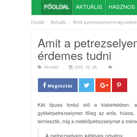
FŐOLDAL
AKTUÁLIS
HASZNOS
Főodal
Aktuális
Amit a petrezselyemmag vetésér
Amit a petrezsely
érdemes tudni
Aktuális
2025. 02. 28.
Megosztás
Két típusa fordul elő a kiskertekben: 
gyökérpetrezselymet főleg az erős, húsos, 
termesztik, míg a metélőpetrezselymet a mérsé
A petrezselyem kétéves növény.