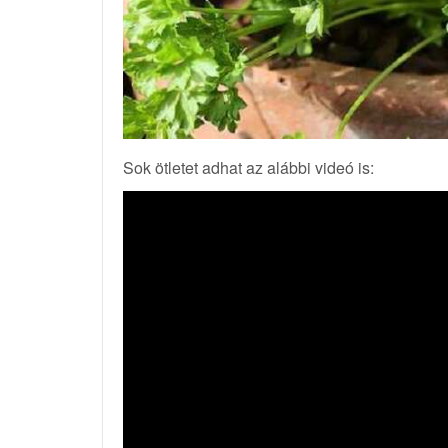
Sok ötletet adhat az alábbi videó is: