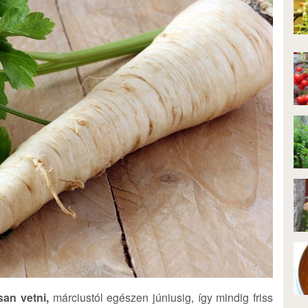
an vetni,
márciustól egészen júniusig, így mindig friss