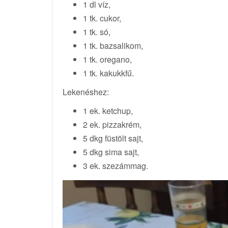
1 dl víz,
1 tk. cukor,
1 tk. só,
1 tk. bazsalikom,
1 tk. oregano,
1 tk. kakukkfű.
Lekenéshez:
1 ek. ketchup,
2 ek. pizzakrém,
5 dkg füstölt sajt,
5 dkg sima sajt,
3 ek. szezámmag.