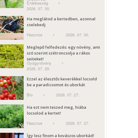
Érdekesség
2026. 07. 30.
Ha meglátod a kertedben, azonnal
cselekedj
Hasznos
2026. 07. 30.
Meglepő felfedezés: egy növény, ami
szó szerint szétroncsolja a rákos
sejteket!
Gyógynövény
2026. 07. 29.
Ezzel az élesztős keverékkel locsold
be a paradicsomot és uborkát
Bio
2026. 07. 27.
Ha ezt nem teszed meg, hiába
locsolod a kertet!
Hasznos
2026. 07. 27.
Így lesz finom a kovászos uborkád!