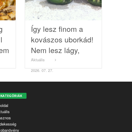
g
Így lesz finom a
l
kovászos uborkád!
nem
Nem lesz lágy,
hanem friss
Aktuális
ropogós!
2026. 07. 27.
KATEGÓRIÁK
oldal
tuális
asznos
dekesség
zobanövény