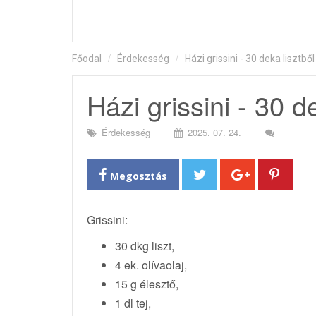
Főodal
Érdekesség
Házi grissini - 30 deka lisztből
Házi grissini - 30 d
Érdekesség
2025. 07. 24.
Megosztás
Grissini:
30 dkg liszt,
4 ek. olívaolaj,
15 g élesztő,
1 dl tej,