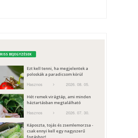
FRISS BEJEGYZÉSEK
Ezt kell tenni, ha megjelentek a
poloskák a paradicsom körül
Hasznos
2026. 08. 05.
Hét remek virágtáp, ami minden
háztartásban megtalálható
Hasznos
2026. 07. 30.
Káposzta, tojás és zsemlemorzsa -
csak ennyi kell egy nagyszerű
fogáshoz!