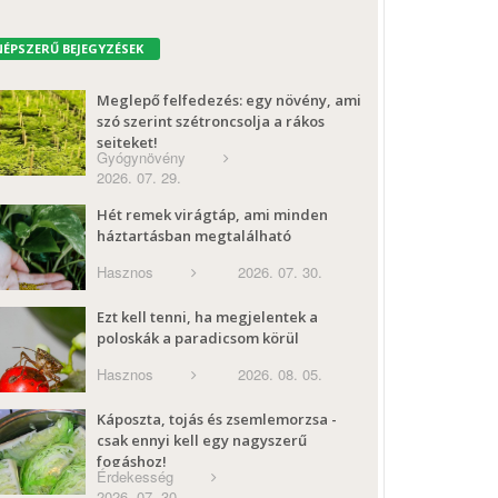
NÉPSZERŰ BEJEGYZÉSEK
Meglepő felfedezés: egy növény, ami
szó szerint szétroncsolja a rákos
sejteket!
Gyógynövény
2026. 07. 29.
Hét remek virágtáp, ami minden
háztartásban megtalálható
Hasznos
2026. 07. 30.
Ezt kell tenni, ha megjelentek a
poloskák a paradicsom körül
Hasznos
2026. 08. 05.
Káposzta, tojás és zsemlemorzsa -
csak ennyi kell egy nagyszerű
fogáshoz!
Érdekesség
2026. 07. 30.