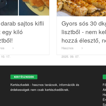
darab sajtos kifli
Gyors sós 30 dk
t egy kiló
lisztből - nem kel
ztből!
hozzá élesztő, 
kell keleszteni
nos
Hasznos
 10. 17.
2025. 09. 07.
KERTÉSZKEDEK
Kertészkedek - hasznos tanácsok, információk és
Fő
érdekességek nem csak kertészkedőknek.
Ak
H
Ér
S