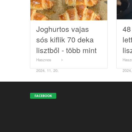
Joghurtos vajas
48 
sós kiflik 70 deka
let
lisztből - több mint
lis
hatvan lesz!
Hasznos
Hasz
2024. 11. 20.
2024.
FACEBOOK