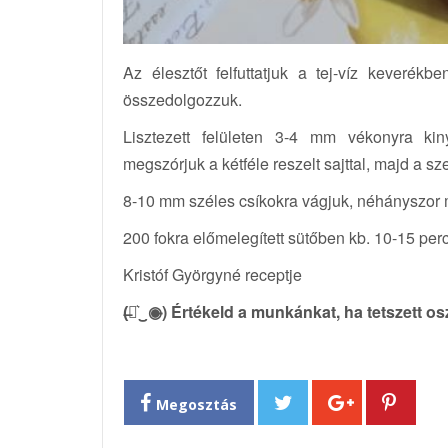
Az élesztőt felfuttatjuk a tej-víz keveré
összedolgozzuk.
Lisztezett felületen 3-4 mm vékonyra kin
megszórjuk a kétféle reszelt sajttal, majd a 
8-10 mm széles csíkokra vágjuk, néhányszor m
200 fokra előmelegített sütőben kb. 10-15 perc
Kristóf Györgyné receptje
(̶◉͛‿◉̶) Értékeld a munkánkat, ha tetszett o
Megosztás