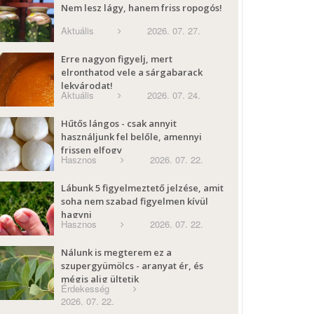
Nem lesz lágy, hanem friss ropogós!
Aktuális
2026. 07. 27.
Erre nagyon figyelj, mert
elronthatod vele a sárgabarack
lekvárodat!
Aktuális
2026. 07. 24.
Hűtős lángos - csak annyit
használjunk fel belőle, amennyi
frissen elfogy
Hasznos
2026. 07. 22.
Lábunk 5 figyelmeztető jelzése, amit
soha nem szabad figyelmen kívül
hagyni
Hasznos
2026. 07. 22.
Nálunk is megterem ez a
szupergyümölcs - aranyat ér, és
mégis alig ültetik
Érdekesség
2026. 07. 22.