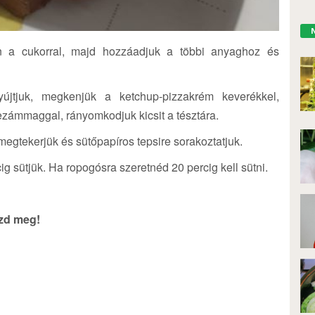
kben a cukorral, majd hozzáadjuk a többi anyaghoz és
yújtjuk, megkenjük a ketchup-pizzakrém keverékkel,
szezámmaggal, rányomkodjuk kicsit a tésztára.
egtekerjük és sütőpapíros tepsire sorakoztatjuk.
ig sütjük. Ha ropogósra szeretnéd 20 percig kell sütni.
szd meg!