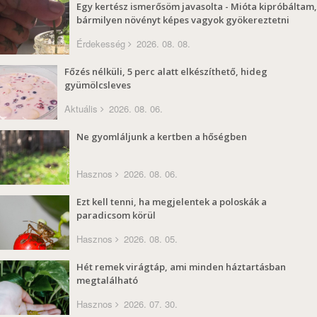
Egy kertész ismerősöm javasolta - Mióta kipróbáltam,
bármilyen növényt képes vagyok gyökereztetni
Érdekesség
2026. 08. 08.
Főzés nélküli, 5 perc alatt elkészíthető, hideg
gyümölcsleves
Aktuális
2026. 08. 06.
Ne gyomláljunk a kertben a hőségben
Hasznos
2026. 08. 06.
Ezt kell tenni, ha megjelentek a poloskák a
paradicsom körül
Hasznos
2026. 08. 05.
Hét remek virágtáp, ami minden háztartásban
megtalálható
Hasznos
2026. 07. 30.