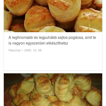
A legfinomabb és legpuhább sajtos pogácsa, amit te
is nagyon egyszerűen elkészíthetsz
Hasznos
2025. 12. 09.