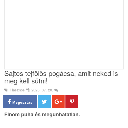
i
o
n
Sajtos tejfölös pogácsa, amit neked is
meg kell sütni!
Hasznos
2025. 07. 20.
Megosztás
Finom puha és megunhatatlan.