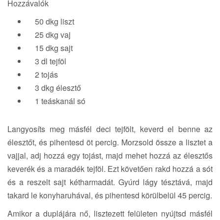
Hozzávalók
50 dkg liszt
25 dkg vaj
15 dkg sajt
3 dl tejföl
2 tojás
3 dkg élesztő
1 teáskanál só
Langyosíts meg másfél deci tejfölt, keverd el benne az
élesztőt, és pihentesd öt percig. Morzsold össze a lisztet a
vajjal, adj hozzá egy tojást, majd mehet hozzá az élesztős
keverék és a maradék tejföl. Ezt követően rakd hozzá a sót
és a reszelt sajt kétharmadát. Gyúrd lágy tésztává, majd
takard le konyharuhával, és pihentesd körülbelül 45 percig.
Amikor a duplájára nő, lisztezett felületen nyújtsd másfél