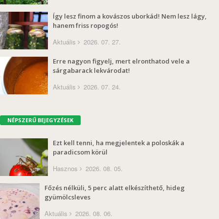
Így lesz finom a kovászos uborkád! Nem lesz lágy,
hanem friss ropogós!
Aktuális
2026. 07. 27.
Erre nagyon figyelj, mert elronthatod vele a
sárgabarack lekvárodat!
Aktuális
2026. 07. 24.
NÉPSZERŰ BEJEGYZÉSEK
Ezt kell tenni, ha megjelentek a poloskák a
paradicsom körül
Hasznos
2026. 08. 05.
Főzés nélküli, 5 perc alatt elkészíthető, hideg
gyümölcsleves
Aktuális
2026. 08. 06.