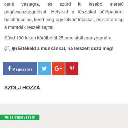
centi vastagra, és szúrd ki kisebb méretű
pogácsaszaggatóval. Helyezd a tésztákat sütőpapírral
bélelt tepsibe, kend meg egy felvert tojással, és szórd meg
a maradék reszelt sajttal.
Süsd 190 fokon körülbelül 25 perc alatt aranybarnára.
(̶◉͛‿◉̶) Értékeld a munkánkat, ha tetszett oszd meg!
Megosztás
SZÓLJ HOZZÁ
FRISS BEJEGYZÉSEK