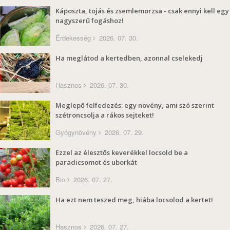
Káposzta, tojás és zsemlemorzsa - csak ennyi kell egy
nagyszerű fogáshoz!
Érdekesség
2026. 07. 30.
Ha meglátod a kertedben, azonnal cselekedj
Hasznos
2026. 07. 30.
Meglepő felfedezés: egy növény, ami szó szerint
szétroncsolja a rákos sejteket!
Gyógynövény
2026. 07. 29.
Ezzel az élesztős keverékkel locsold be a
paradicsomot és uborkát
Bio
2026. 07. 27.
Ha ezt nem teszed meg, hiába locsolod a kertet!
Hasznos
2026. 07. 27.