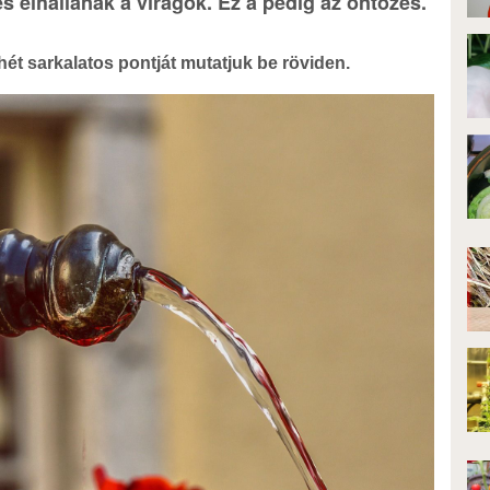
s elhallanak a virágok. Ez a pedig az öntözés.
ét sarkalatos pontját mutatjuk be röviden.