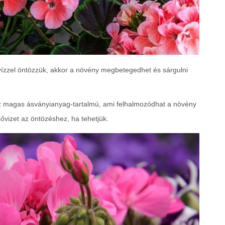
ízzel öntözzük, akkor a növény megbetegedhet és sárgulni
z magas ásványianyag-tartalmú, ami felhalmozódhat a növény
ővizet az öntözéshez, ha tehetjük.