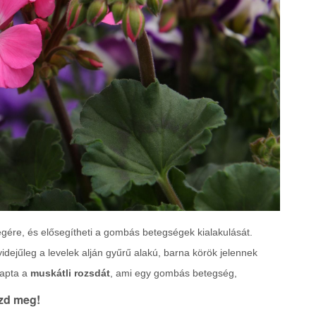
gére, és elősegítheti a gombás betegségek kialakulását.
yidejűleg a levelek alján gyűrű alakú, barna körök jelennek
kapta a
muskátli rozsdát
, ami egy gombás betegség,
szd meg!