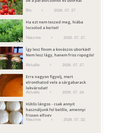
be a paradicsomot és uborkát
Bio
2026. 07. 27.
Ha ezt nem teszed meg, hiába
locsolod a kertet!
Hasznos
2026. 07. 27.
Így lesz finom a kovászos uborkád!
Nem lesz lágy, hanem friss ropogós!
Aktuális
2026. 07. 27.
Erre nagyon figyelj, mert
elronthatod vele a sárgabarack
lekvárodat!
Aktuális
2026. 07. 24.
Hűtős lángos - csak annyit
használjunk fel belőle, amennyi
frissen elfogy
Hasznos
2026. 07. 22.