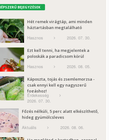
NÉPSZERŰ BEJEGYZÉSEK
Hét remek virágtáp, ami minden
háztartásban megtalálható
Hasznos
2026. 07. 30.
Ezt kell tenni, ha megjelentek a
poloskák a paradicsom körül
Hasznos
2026. 08. 05.
Káposzta, tojás és zsemlemorzsa -
csak ennyi kell egy nagyszerű
fogáshoz!
Érdekesség
2026. 07. 30.
Főzés nélküli, 5 perc alatt elkészíthető,
hideg gyümölcsleves
Aktuális
2026. 08. 06.