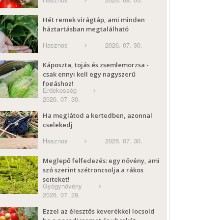
Hét remek virágtáp, ami minden
háztartásban megtalálható
Hasznos
2026. 07. 30.
Káposzta, tojás és zsemlemorzsa -
csak ennyi kell egy nagyszerű
fogáshoz!
Érdekesség
2026. 07. 30.
Ha meglátod a kertedben, azonnal
cselekedj
Hasznos
2026. 07. 30.
Meglepő felfedezés: egy növény, ami
szó szerint szétroncsolja a rákos
sejteket!
Gyógynövény
2026. 07. 29.
Ezzel az élesztős keverékkel locsold