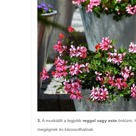
3.
A muskátlit a legjobb
reggel vagy este
öntözni. 
megégnek és károsodhatnak.