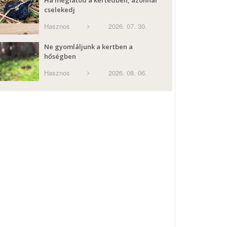
Ha meglátod a kertedben, azonnal
cselekedj
Hasznos
2026. 07. 30.
Ne gyomláljunk a kertben a
hőségben
Hasznos
2026. 08. 06.