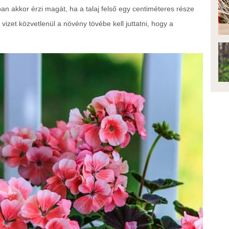
ban akkor érzi magát, ha a talaj felső egy centiméteres része
 vizet közvetlenül a növény tövébe kell juttatni, hogy a