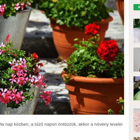
Ha nap közben, a tűző napon öntözzük, akkor a növény levelei