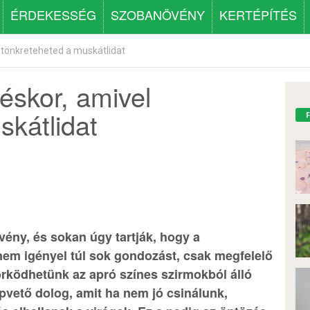
ÉRDEKESSÉG
SZOBANÖVÉNY
KERTÉPÍTÉS
l tönkreteheted a muskátlidat
éskor, amivel
skátlidat
ény, és sokan úgy tartják, hogy a
 nem igényel túl sok gondozást, csak megfelelő
yörködhetünk az apró színes szirmokból álló
pvető dolog, amit ha nem jó csinálunk,