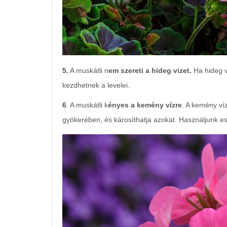
5.
A muskátli n
em szereti a hideg vizet.
Ha hideg v
kezdhetnek a levelei.
6
. A muskátli k
ényes a kemény vízre
. A kemény ví
gyökerében, és károsíthatja azokat. Használjunk es