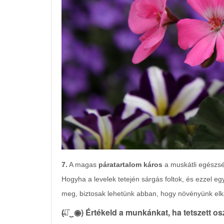
7.
A magas
páratartalom káros
a muskátli egészsé
Hogyha a levelek tetején sárgás foltok, és ezzel eg
meg, biztosak lehetünk abban, hogy növényünk el
(̶◉͛‿◉̶) Értékeld a munkánkat, ha tetszett o