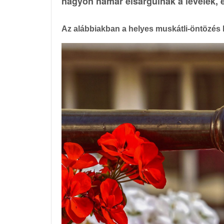
nagyon hamar elsárgulnak a levelek, é
Az alábbiakban a helyes muskátli-öntözés h