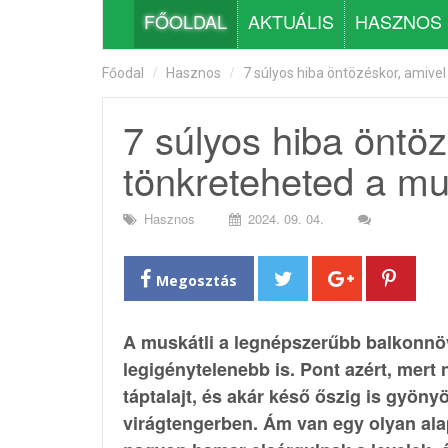
FŐOLDAL
AKTUÁLIS
HASZNOS
Főodal
Hasznos
7 súlyos hiba öntözéskor, amive
7 súlyos hiba öntöz
tönkreteheted a mu
Hasznos
2024. 09. 04.
Megosztás
A muskátli a legnépszerűbb balkonnöv
legigénytelenebb is. Pont azért, mert
táptalajt, és akár késő őszig is gyön
virágtengerben. Ám van egy olyan ala