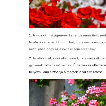
1. A muskátli vízigényes és rendszeres öntözést
levelei és virágai. Előfordulhat, hogy még esős napo
miatt lehet, hogy az esővíz el sem éri a talajt.
2.
Az előbbinek kissé ellentmond, de a muskátli
nem
gyökerek rothadását okozza.
Érdemes az ültetőedé
helyezni, ami biztosítja a megfelelő vízelvezetést.