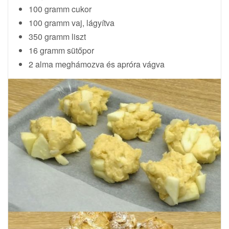
t
100 gramm cukor
i
100 gramm vaj, lágyítva
o
350 gramm liszt
n
16 gramm sütőpor
2 alma meghámozva és apróra vágva