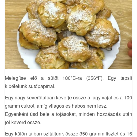
Melegítse elő a sütőt 180°C-ra (356°F). Egy tepsit
kibélelünk sütőpapírral.
Egy nagy keverőtálban keverje össze a lágy vajat és a 100
gramm cukrot, amíg világos és habos nem lesz.
Egyenként üsd bele a tojásokat, minden hozzáadás után
jól keverd össze.
Egy külön tálban szitáljunk össze 350 gramm lisztet és 16