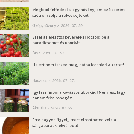
Meglepő felfedezés: egy növény, ami szó szerint
szétroncsolja a rákos sejteket!
Gyógynövény
2026. 07. 29.
Ezzel az élesztős keverékkel locsold be a
paradicsomot és uborkát
Bio
2026. 07. 27.
Ha ezt nem teszed meg, hiába locsolod a kertet!
Hasznos
2026. 07. 27.
Így lesz finom a kovászos uborkád! Nem lesz lágy,
hanem friss ropogós!
Aktuális
2026. 07. 27.
Erre nagyon figyelj, mert elronthatod vele a
sárgabarack lekvárodat!