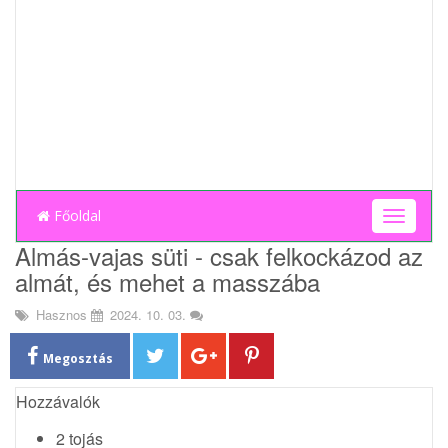
Főoldal
T
o
Almás-vajas süti - csak felkockázod az
g
almát, és mehet a masszába
g
l
Hasznos
2024. 10. 03.
e
n
a
Megosztás
v
i
Hozzávalók
g
2 tojás
a