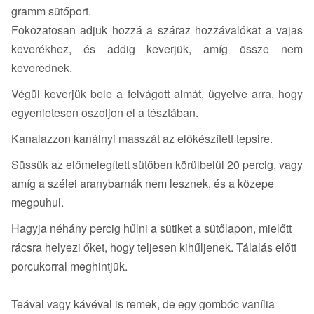
gramm sütőport.
Fokozatosan adjuk hozzá a száraz hozzávalókat a vajas
keverékhez, és addig keverjük, amíg össze nem
keverednek.
Végül keverjük bele a felvágott almát, ügyelve arra, hogy
egyenletesen oszoljon el a tésztában.
Kanalazzon kanálnyi masszát az előkészített tepsire.
Süssük az előmelegített sütőben körülbelül 20 percig, vagy
amíg a szélei aranybarnák nem lesznek, és a közepe
megpuhul.
Hagyja néhány percig hűlni a sütiket a sütőlapon, mielőtt
rácsra helyezi őket, hogy teljesen kihűljenek. Tálalás előtt
porcukorral meghintjük.
Teával vagy kávéval is remek, de egy gombóc vanília