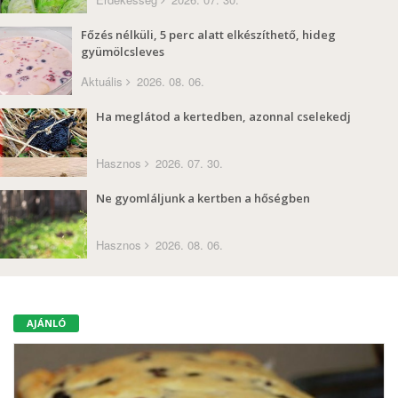
Főzés nélküli, 5 perc alatt elkészíthető, hideg
gyümölcsleves
Aktuális
2026. 08. 06.
Ha meglátod a kertedben, azonnal cselekedj
Hasznos
2026. 07. 30.
Ne gyomláljunk a kertben a hőségben
Hasznos
2026. 08. 06.
AJÁNLÓ