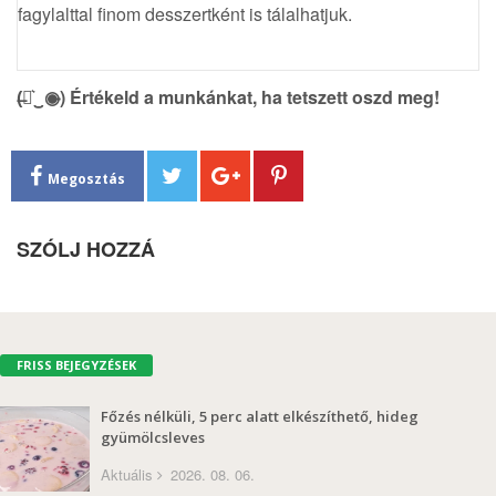
fagylalttal finom desszertként is tálalhatjuk.
(̶◉͛‿◉̶) Értékeld a munkánkat, ha tetszett oszd meg!
Megosztás
SZÓLJ HOZZÁ
FRISS BEJEGYZÉSEK
Főzés nélküli, 5 perc alatt elkészíthető, hideg
gyümölcsleves
Aktuális
2026. 08. 06.