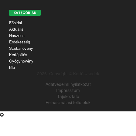
KATEGÓRIÁK
Főoldal
Aktuális
Hasznos
Érdekesség
Szobanövény
Kertépítés
Gyógynövény
Bio
2026. Copyright © Kertészkedek
Adatvédelmi nyilatkozat
Impresszum
Tájékoztató
Felhasználási feltételek