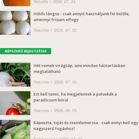
Aktuális
2026. 07. 24.
Hűtős lángos - csak annyit használjunk fel belőle,
amennyi frissen elfogy
Hasznos
2026. 07. 22.
NÉPSZERŰ BEJEGYZÉSEK
Hét remek virágtáp, ami minden háztartásban
megtalálható
Hasznos
2026. 07. 30.
Ezt kell tenni, ha megjelentek a poloskák a
paradicsom körül
Hasznos
2026. 08. 05.
Káposzta, tojás és zsemlemorzsa - csak ennyi kell egy
nagyszerű fogáshoz!
Érdekesség
2026. 07. 30.