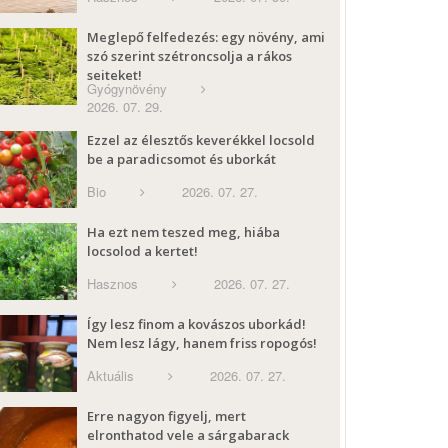
Meglepő felfedezés: egy növény, ami
szó szerint szétroncsolja a rákos
sejteket!
Gyógynövény
2026. 07. 29.
Ezzel az élesztős keverékkel locsold
be a paradicsomot és uborkát
Bio
2026. 07. 27.
Ha ezt nem teszed meg, hiába
locsolod a kertet!
Hasznos
2026. 07. 27.
Így lesz finom a kovászos uborkád!
Nem lesz lágy, hanem friss ropogós!
Aktuális
2026. 07. 27.
Erre nagyon figyelj, mert
elronthatod vele a sárgabarack