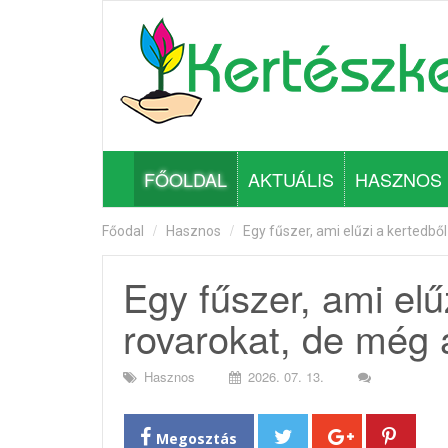
FŐOLDAL
AKTUÁLIS
HASZNOS
Főodal
Hasznos
Egy fűszer, ami elűzi a kertedbő
Egy fűszer, ami elű
rovarokat, de még 
Hasznos
2026. 07. 13.
Megosztás