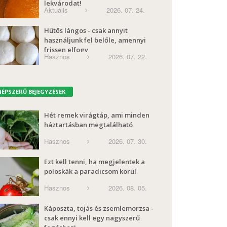
lekvárodat!
Aktuális
2026. 07. 24.
Hűtős lángos - csak annyit
használjunk fel belőle, amennyi
frissen elfogy
Hasznos
2026. 07. 22.
NÉPSZERŰ BEJEGYZÉSEK
Hét remek virágtáp, ami minden
háztartásban megtalálható
Hasznos
2026. 07. 30.
Ezt kell tenni, ha megjelentek a
poloskák a paradicsom körül
Hasznos
2026. 08. 05.
Káposzta, tojás és zsemlemorzsa -
csak ennyi kell egy nagyszerű