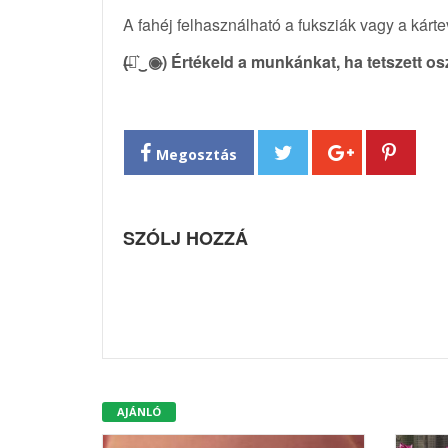
A fahéj felhasználható a fuksziák vagy a kárt
(̶◉͛‿◉̶) Értékeld a munkánkat, ha tetszett o
Megosztás
SZÓLJ HOZZÁ
AJÁNLÓ