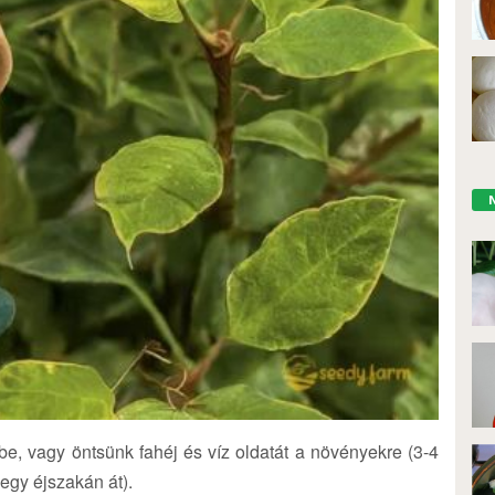
be, vagy öntsünk fahéj és víz oldatát a növényekre (3-4
 egy éjszakán át).