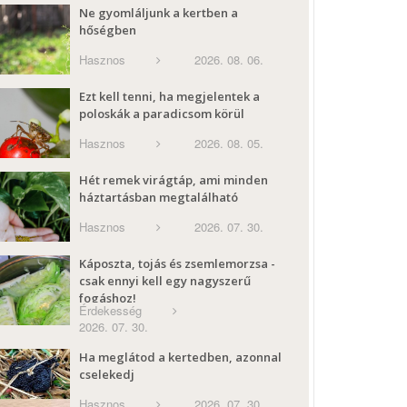
Ne gyomláljunk a kertben a
hőségben
Hasznos
2026. 08. 06.
Ezt kell tenni, ha megjelentek a
poloskák a paradicsom körül
Hasznos
2026. 08. 05.
Hét remek virágtáp, ami minden
háztartásban megtalálható
Hasznos
2026. 07. 30.
Káposzta, tojás és zsemlemorzsa -
csak ennyi kell egy nagyszerű
fogáshoz!
Érdekesség
2026. 07. 30.
Ha meglátod a kertedben, azonnal
cselekedj
Hasznos
2026. 07. 30.