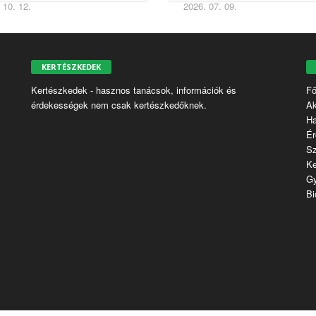
s rovarokat?
 10. 12.
2026. 07. 09.
KERTÉSZKEDEK
Kertészkedek - hasznos tanácsok, információk és
Fő
érdekességek nem csak kertészkedőknek.
Ak
H
Ér
S
Ke
G
Bi