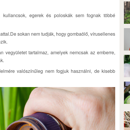
 kullancsok, egerek és poloskák sem fognak többé
illattal.De sokan nem tudják, hogy gombaölő, vírusellenes
zik.
yan vegyületet tartalmaz, amelyek nemcsak az emberre,
ak.
delmére valószínűleg nem fogjuk használni, de kisebb