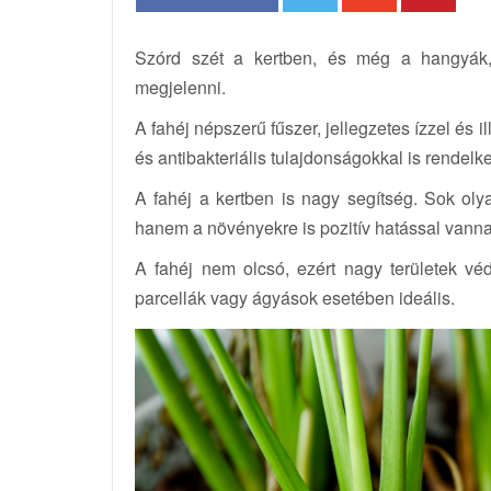
Szórd szét a kertben, és még a hangyák,
megjelenni.
A fahéj népszerű fűszer, jellegzetes ízzel és 
és antibakteriális tulajdonságokkal is rendelke
A fahéj a kertben is nagy segítség. Sok ol
hanem a növényekre is pozitív hatással vann
A fahéj nem olcsó, ezért nagy területek vé
parcellák vagy ágyások esetében ideális.