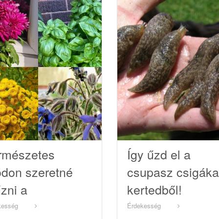
rmészetes
Így űzd el a
don szeretné
csupasz csigáka
űzni a
kertedből!
únyogokat és
kesség
Érdekesség