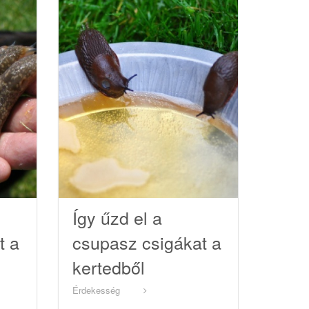
Így űzd el a
t a
csupasz csigákat a
kertedből
Érdekesség