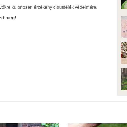
evőkre különösen érzékeny citrusfélék védelmére.
szd meg!