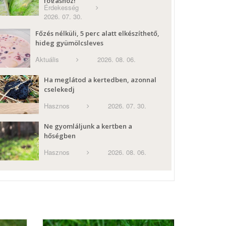
fogáshoz!
Érdekesség
2026. 07. 30.
Főzés nélküli, 5 perc alatt elkészíthető,
hideg gyümölcsleves
Aktuális
2026. 08. 06.
Ha meglátod a kertedben, azonnal
cselekedj
Hasznos
2026. 07. 30.
Ne gyomláljunk a kertben a
hőségben
Hasznos
2026. 08. 06.