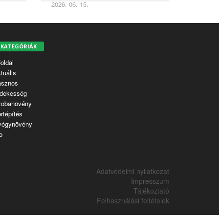
2026. 06. 15.
KATEGÓRIÁK
oldal
tuális
asznos
dekesség
zobanövény
rtépítés
yógynövény
o
Adatvédelmi nyilatkozat
Impresszum
Tájékoztató
Felhasználási feltételek