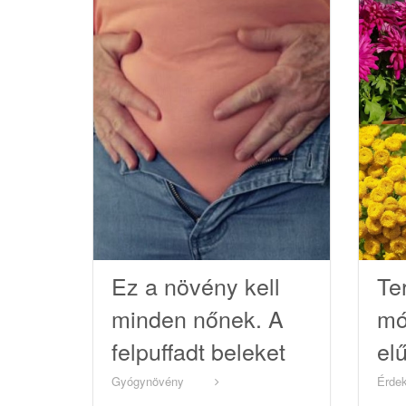
Ez a növény kell
Te
minden nőnek. A
mó
felpuffadt beleket
el
kipucolja, a
sz
Gyógynövény
Érde