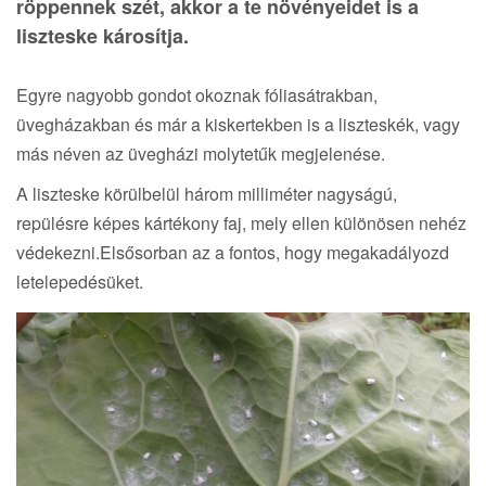
röppennek szét, akkor a te növényeidet is a
liszteske károsítja.
Egyre nagyobb gondot okoznak fóliasátrakban,
üvegházakban és már a kiskertekben is a liszteskék, vagy
más néven az üvegházi molytetűk megjelenése.
A liszteske körülbelül három milliméter nagyságú,
repülésre képes kártékony faj, mely ellen különösen nehéz
védekezni.Elsősorban az a fontos, hogy megakadályozd
letelepedésüket.