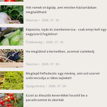
Hét remek virágtáp, ami minden háztartásban
megtalálható
Hasznos
2026. 07. 30.
Káposzta, tojás és zsemlemorzsa - csak ennyi kell egy
nagyszerű fogáshoz!
Érdekesség
2026. 07. 30.
Ha meglátod a kertedben, azonnal cselekedj
Hasznos
2026. 07. 30.
Meglepő felfedezés: egy növény, ami szó szerint
szétroncsolja a rákos sejteket!
Gyógynövény
2026. 07. 29.
Ezzel az élesztős keverékkel locsold be a
paradicsomot és uborkát