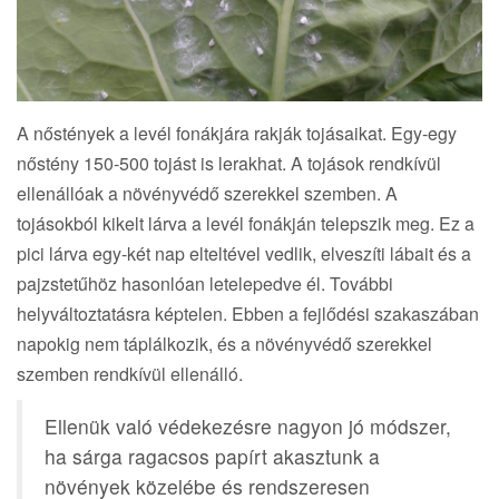
A nőstények a levél fonákjára rakják tojásaikat. Egy-egy
nőstény 150-500 tojást is lerakhat. A tojások rendkívül
ellenállóak a növényvédő szerekkel szemben. A
tojásokból kikelt lárva a levél fonákján telepszik meg. Ez a
pici lárva egy-két nap elteltével vedlik, elveszíti lábait és a
pajzstetűhöz hasonlóan letelepedve él. További
helyváltoztatásra képtelen. Ebben a fejlődési szakaszában
napokig nem táplálkozik, és a növényvédő szerekkel
szemben rendkívül ellenálló.
Ellenük való védekezésre nagyon jó módszer,
ha sárga ragacsos papírt akasztunk a
növények közelébe és rendszeresen