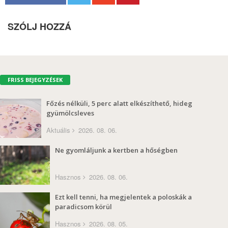
SZÓLJ HOZZÁ
FRISS BEJEGYZÉSEK
Főzés nélküli, 5 perc alatt elkészíthető, hideg
gyümölcsleves
Aktuális
2026. 08. 06.
Ne gyomláljunk a kertben a hőségben
Hasznos
2026. 08. 06.
Ezt kell tenni, ha megjelentek a poloskák a
paradicsom körül
Hasznos
2026. 08. 05.