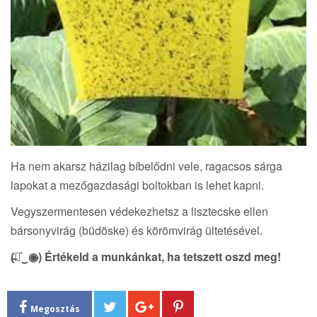
Ha nem akarsz házilag bíbelődni vele, ragacsos sárga
lapokat a mezőgazdasági boltokban is lehet kapni.
Vegyszermentesen védekezhetsz a lisztecske ellen
bársonyvirág (büdöske) és körömvirág ültetésével.
(̶◉͛‿◉̶) Értékeld a munkánkat, ha tetszett oszd meg!
Megosztás