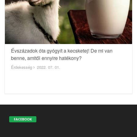
Évszázadok óta gyógyít a kecsketej! De mi van
benne, amitől ennyire hatékony?
Érdekesség
2022. 07. 01.
FACEBOOK