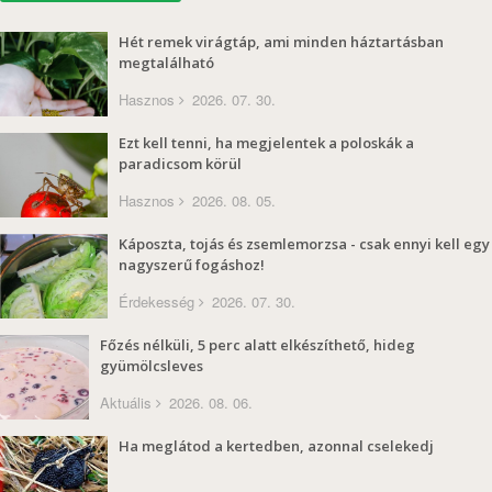
Hét remek virágtáp, ami minden háztartásban
megtalálható
Hasznos
2026. 07. 30.
Ezt kell tenni, ha megjelentek a poloskák a
paradicsom körül
Hasznos
2026. 08. 05.
Káposzta, tojás és zsemlemorzsa - csak ennyi kell egy
nagyszerű fogáshoz!
Érdekesség
2026. 07. 30.
Főzés nélküli, 5 perc alatt elkészíthető, hideg
gyümölcsleves
Aktuális
2026. 08. 06.
Ha meglátod a kertedben, azonnal cselekedj