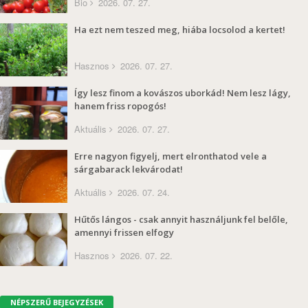
Bio
2026. 07. 27.
Ha ezt nem teszed meg, hiába locsolod a kertet!
Hasznos
2026. 07. 27.
Így lesz finom a kovászos uborkád! Nem lesz lágy,
hanem friss ropogós!
Aktuális
2026. 07. 27.
Erre nagyon figyelj, mert elronthatod vele a
sárgabarack lekvárodat!
Aktuális
2026. 07. 24.
Hűtős lángos - csak annyit használjunk fel belőle,
amennyi frissen elfogy
Hasznos
2026. 07. 22.
NÉPSZERŰ BEJEGYZÉSEK