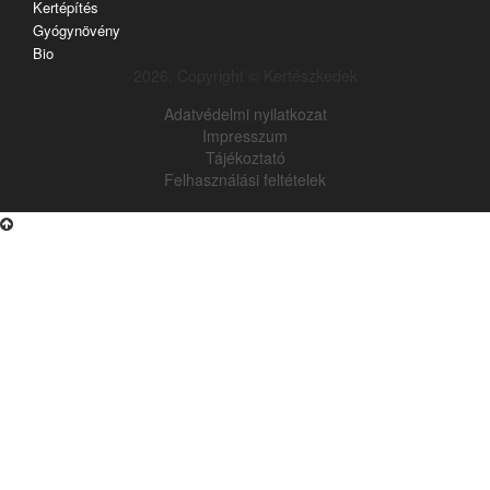
Kertépítés
Gyógynövény
Bio
2026. Copyright © Kertészkedek
Adatvédelmi nyilatkozat
Impresszum
Tájékoztató
Felhasználási feltételek