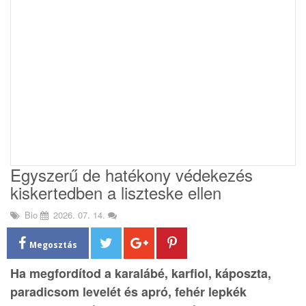
i
o
n
Egyszerű de hatékony védekezés
kiskertedben a liszteske ellen
Bio
2026. 07. 14.
Megosztás
Ha megfordítod a karalábé, karfiol, káposzta,
paradicsom levelét és apró, fehér lepkék