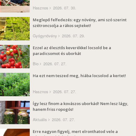
Hasznos
2026. 07. 30.
Meglepő felfedezés: egy növény, ami szó szerint
szétroncsolja a rákos sejteket!
Gyógynövény
2026. 07. 29.
Ezzel az élesztős keverékkel locsold be a
paradicsomot és uborkát
Bio
2026. 07. 27.
Ha ezt nem teszed meg, hiába locsolod a kertet!
Hasznos
2026. 07. 27.
Így lesz finom a kovászos uborkád! Nem lesz lágy,
hanem friss ropogós!
Aktuális
2026. 07. 27.
Erre nagyon figyelj, mert elronthatod vele a