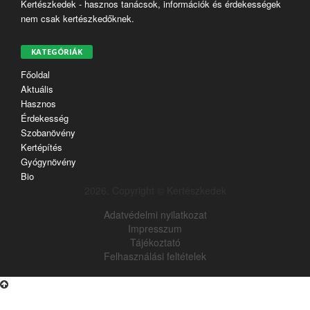
Kertészkedek - hasznos tanácsok, információk és érdekességek
nem csak kertészkedőknek.
KATEGÓRIÁK
Főoldal
Aktuális
Hasznos
Érdekesség
Szobanövény
Kertépítés
Gyógynövény
Bio
2026. Copyright © Kertészkedek
Adatvédelmi nyilatkozat
Impresszum
Tájékoztató
Felhasználási feltételek