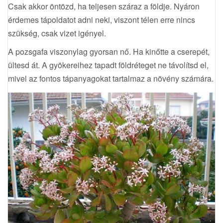
Csak akkor öntözd, ha teljesen száraz a földje. Nyáron
érdemes tápoldatot adni neki, viszont télen erre nincs
szükség, csak vizet igényel.
A pozsgafa viszonylag gyorsan nő. Ha kinőtte a cserepét,
ültesd át. A gyökereihez tapadt földréteget ne távolítsd el,
mivel az fontos tápanyagokat tartalmaz a növény számára.