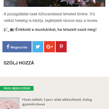
A pozsgafádat csak túllocsolással teheted tönkre. Víz
nélkül hetekig is kibírja, legfeljebb ráncos lesz a levele.
(̶◉͛‿◉̶) Értékeld a munkánkat, ha tetszett oszd meg!
Megosztás
SZÓLJ HOZZÁ
FRISS BEJEGYZÉSEK
Főzés nélküli, 5 perc alatt elkészíthető, hideg
gyümölcsleves