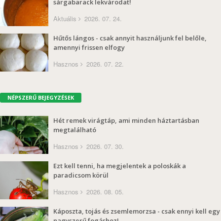
sárgabarack lekvárodat!
Aktuális
2026. 07. 24.
Hűtős lángos - csak annyit használjunk fel belőle,
amennyi frissen elfogy
Hasznos
2026. 07. 22.
NÉPSZERŰ BEJEGYZÉSEK
Hét remek virágtáp, ami minden háztartásban
megtalálható
Hasznos
2026. 07. 30.
Ezt kell tenni, ha megjelentek a poloskák a
paradicsom körül
Hasznos
2026. 08. 05.
Káposzta, tojás és zsemlemorzsa - csak ennyi kell egy
nagyszerű fogáshoz!