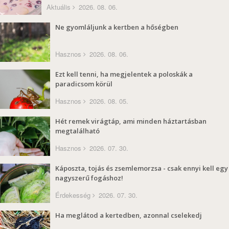
Aktuális
2026. 08. 06.
Ne gyomláljunk a kertben a hőségben
Hasznos
2026. 08. 06.
Ezt kell tenni, ha megjelentek a poloskák a
paradicsom körül
Hasznos
2026. 08. 05.
Hét remek virágtáp, ami minden háztartásban
megtalálható
Hasznos
2026. 07. 30.
Káposzta, tojás és zsemlemorzsa - csak ennyi kell egy
nagyszerű fogáshoz!
Érdekesség
2026. 07. 30.
Ha meglátod a kertedben, azonnal cselekedj