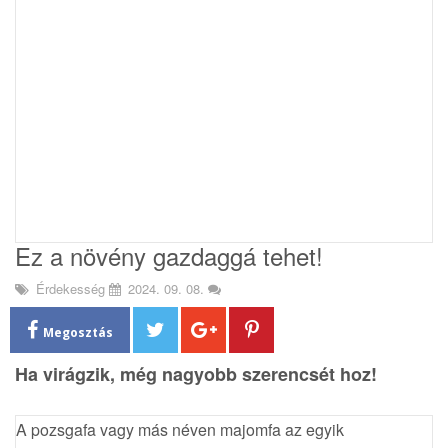
i
o
n
Ez a növény gazdaggá tehet!
Érdekesség
2024. 09. 08.
Megosztás
Ha virágzik, még nagyobb szerencsét hoz!
A pozsgafa vagy más néven majomfa
az egyik