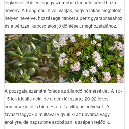
legkedveltebb és legegyszerűbben tartható pénzt hozó
növény. A Feng-shui hívei vallják, hogy a lakás megfelelő
helyén nevelve, hozzásegít minket a pénz gyarapításához
és a pénzzel kapcsolatos jó döntések meghozatalához.
A pozsgafa számára fontos az állandó hőmérséklet. A 10-
15 fok ideális neki, de a nem túl száraz 20-22 fokos
hőmérsékletet is bírja. Szereti a világos helyeket. A
tavaszi fagyok elmúltával vigyük ki az udvarba vagy
erkélyre, de napsütötte szobában is szépen fejlődik.