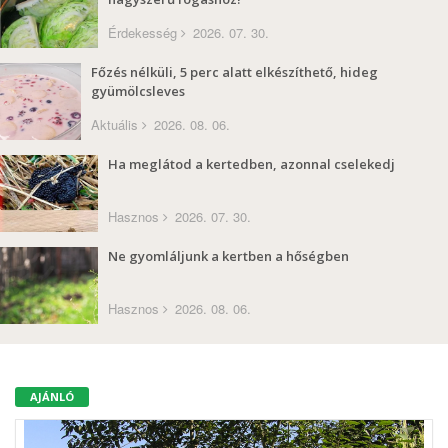
Érdekesség
2026. 07. 30.
Főzés nélküli, 5 perc alatt elkészíthető, hideg
gyümölcsleves
Aktuális
2026. 08. 06.
Ha meglátod a kertedben, azonnal cselekedj
Hasznos
2026. 07. 30.
Ne gyomláljunk a kertben a hőségben
Hasznos
2026. 08. 06.
AJÁNLÓ