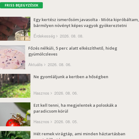
FRISS BEJEGYZÉSEK
Egy kertész ismerősöm javasolta - Mióta kipróbáltam,
bármilyen növényt képes vagyok gyökereztetni
Érdekesség
2026. 08. 08.
Főzés nélküli, 5 perc alatt elkészíthető, hideg
gyümölcsleves
Aktuális
2026. 08. 06.
Ne gyomláljunk a kertben a hőségben
Hasznos
2026. 08. 06.
Ezt kell tenni, ha megjelentek a poloskák a
paradicsom körül
Hasznos
2026. 08. 05.
Hét remek virágtáp, ami minden háztartásban