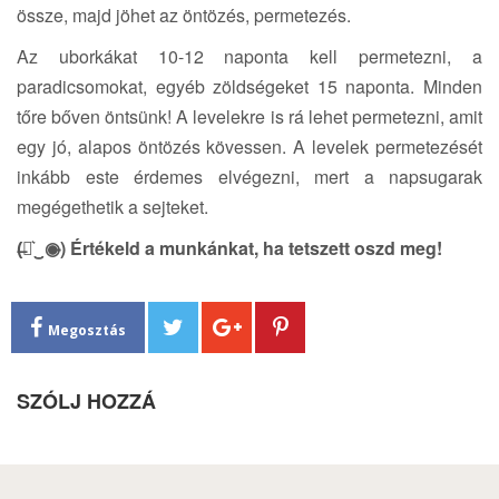
össze, majd jöhet az öntözés, permetezés.
Az uborkákat 10-12 naponta kell permetezni, a
paradicsomokat, egyéb zöldségeket 15 naponta. Minden
tőre bőven öntsünk! A levelekre is rá lehet permetezni, amit
egy jó, alapos öntözés kövessen. A levelek permetezését
inkább este érdemes elvégezni, mert a napsugarak
megégethetik a sejteket.
(̶◉͛‿◉̶) Értékeld a munkánkat, ha tetszett oszd meg!
Megosztás
SZÓLJ HOZZÁ