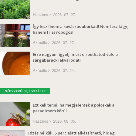
Hasznos
2026. 07. 27.
Így lesz finom a kovászos uborkád! Nem lesz lágy,
hanem friss ropogós!
Aktuális
2026. 07. 27.
Erre nagyon figyelj, mert elronthatod vele a
sárgabarack lekvárodat!
Aktuális
2026. 07. 24.
NÉPSZERŰ BEJEGYZÉSEK
Ezt kell tenni, ha megjelentek a poloskák a
paradicsom körül
Hasznos
2026. 08. 05.
Főzés nélküli, 5 perc alatt elkészíthető, hideg