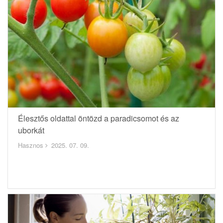
Élesztős oldattal öntözd a paradicsomot és az
uborkát
Hasznos
2025. 07. 09.