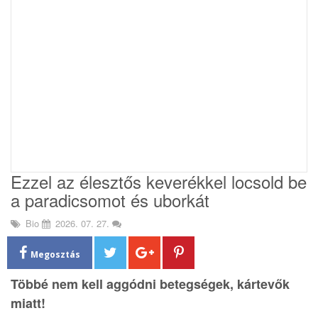
i
o
n
Ezzel az élesztős keverékkel locsold be
a paradicsomot és uborkát
Bio
2026. 07. 27.
Megosztás
Többé nem kell aggódni betegségek, kártevők
miatt!