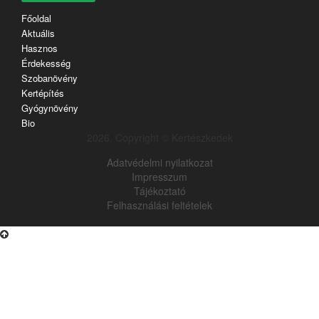
Főoldal
Aktuális
Hasznos
Érdekesség
Szobanövény
Kertépítés
Gyógynövény
Bio
2026. Copyright © Kertészkedek
Adatvédelmi nyilatkozat
Impresszum
Tájékoztató
Felhasználási feltételek