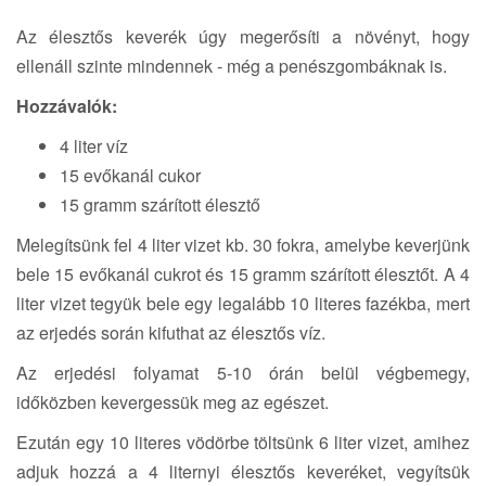
Az élesztős keverék úgy megerősíti a növényt, hogy
ellenáll szinte mindennek - még a penészgombáknak is.
Hozzávalók:
4 liter víz
15 evőkanál cukor
15 gramm szárított élesztő
Melegítsünk fel 4 liter vizet kb. 30 fokra, amelybe keverjünk
bele 15 evőkanál cukrot és 15 gramm szárított élesztőt. A 4
liter vizet tegyük bele egy legalább 10 literes fazékba, mert
az erjedés során kifuthat az élesztős víz.
Az erjedési folyamat 5-10 órán belül végbemegy,
időközben kevergessük meg az egészet.
Ezután egy 10 literes vödörbe töltsünk 6 liter vizet, amihez
adjuk hozzá a 4 liternyi élesztős keveréket, vegyítsük