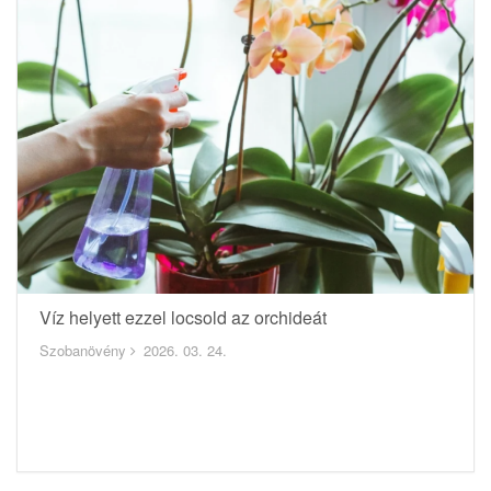
Víz helyett ezzel locsold az orchideát
Szobanövény
2026. 03. 24.