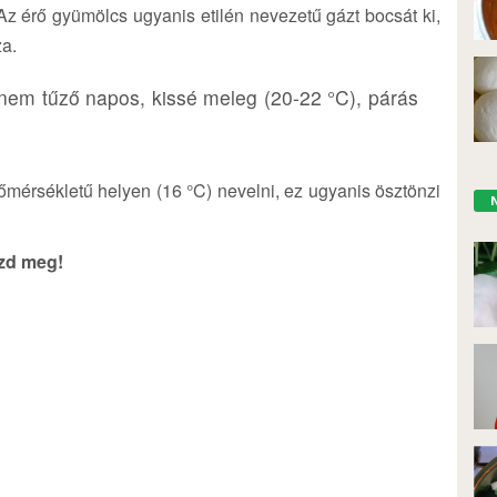
. Az érő gyümölcs ugyanis etilén nevezetű gázt bocsát ki,
za.
 nem tűző napos, kissé meleg (20-22 °C), párás
érsékletű helyen (16 °C) nevelni, ez ugyanis ösztönzi
szd meg!