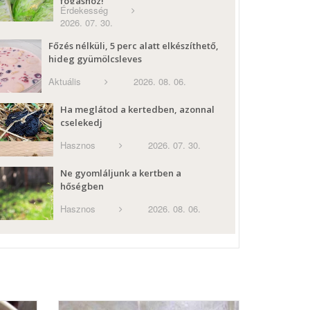
fogáshoz!
Érdekesség
2026. 07. 30.
Főzés nélküli, 5 perc alatt elkészíthető,
hideg gyümölcsleves
Aktuális
2026. 08. 06.
Ha meglátod a kertedben, azonnal
cselekedj
Hasznos
2026. 07. 30.
Ne gyomláljunk a kertben a
hőségben
Hasznos
2026. 08. 06.