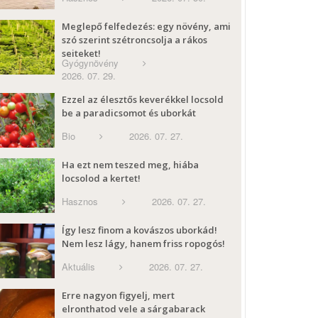
Meglepő felfedezés: egy növény, ami
szó szerint szétroncsolja a rákos
sejteket!
Gyógynövény
2026. 07. 29.
Ezzel az élesztős keverékkel locsold
be a paradicsomot és uborkát
Bio
2026. 07. 27.
Ha ezt nem teszed meg, hiába
locsolod a kertet!
Hasznos
2026. 07. 27.
Így lesz finom a kovászos uborkád!
Nem lesz lágy, hanem friss ropogós!
Aktuális
2026. 07. 27.
Erre nagyon figyelj, mert
elronthatod vele a sárgabarack