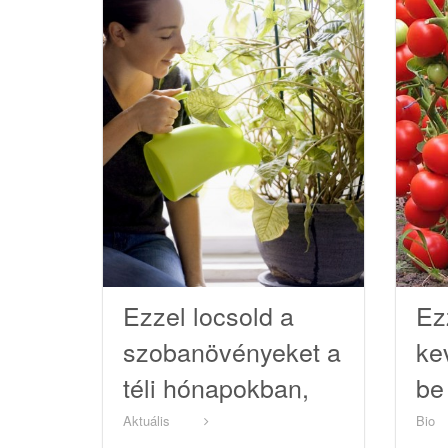
Ezzel locsold a
Ez
szobanövényeket a
ke
téli hónapokban,
be
hogy
és
Aktuális
Bio