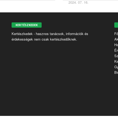
is el kellene
2024. 07. 16.
végezni
KERTÉSZKEDEK
Kertészkedek - hasznos tanácsok, információk és
Fő
érdekességek nem csak kertészkedőknek.
Ak
H
Ér
S
Ke
G
Bi