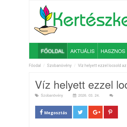
FŐOLDAL
AKTUÁLIS
HASZNOS
Főodal
Szobanövény
Víz helyett ezzel locsold az
Víz helyett ezzel l
Szobanövény
2026. 03. 24.
Megosztás