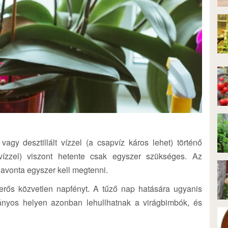
agy desztillált vízzel (a csapvíz káros lehet) történő
 vízzel) viszont hetente csak egyszer szükséges. Az
 havonta egyszer kell megtenni.
 erős közvetlen napfényt. A tűző nap hatására ugyanis
ányos helyen azonban lehullhatnak a virágbimbók, és