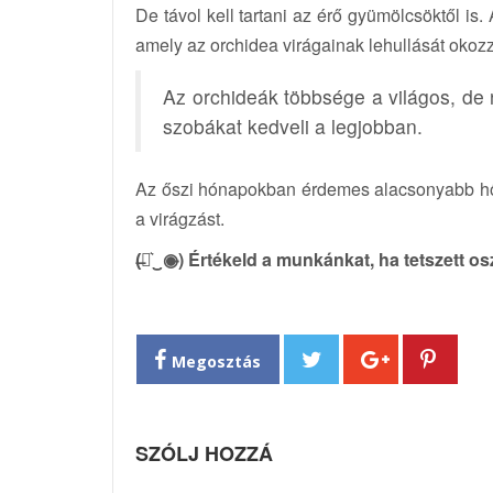
De távol kell tartani az érő gyümölcsöktől is
amely az orchidea virágainak lehullását okoz
Az orchideák többsége a világos, de
szobákat kedveli a legjobban.
Az őszi hónapokban érdemes alacsonyabb hőm
a virágzást.
(̶◉͛‿◉̶) Értékeld a munkánkat, ha tetszett o
Megosztás
SZÓLJ HOZZÁ