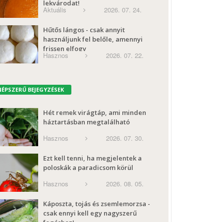
lekvárodat!
Aktuális
2026. 07. 24.
Hűtős lángos - csak annyit
használjunk fel belőle, amennyi
frissen elfogy
Hasznos
2026. 07. 22.
NÉPSZERŰ BEJEGYZÉSEK
Hét remek virágtáp, ami minden
háztartásban megtalálható
Hasznos
2026. 07. 30.
Ezt kell tenni, ha megjelentek a
poloskák a paradicsom körül
Hasznos
2026. 08. 05.
Káposzta, tojás és zsemlemorzsa -
csak ennyi kell egy nagyszerű