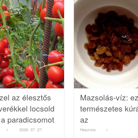
zel az élesztős
Mazsolás-víz: ez
verékkel locsold
természetes kúr
 a paradicsomot
az
 uborkát
egészségesekn
2026. 07. 27.
Hasznos