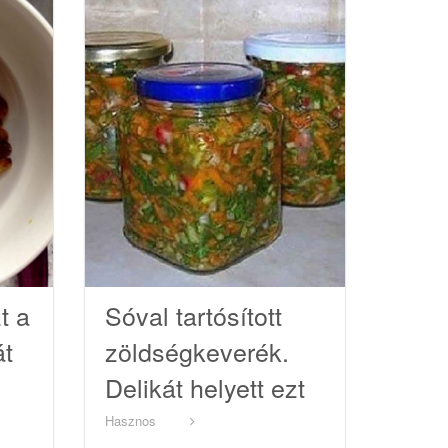
t a
Sóval tartósított
át
zöldségkeverék.
Delikát helyett ezt
ek
próbáld ki!
Hasznos