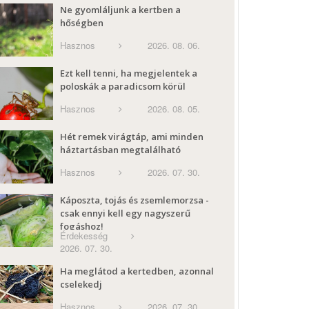
Ne gyomláljunk a kertben a
hőségben
Hasznos
2026. 08. 06.
Ezt kell tenni, ha megjelentek a
poloskák a paradicsom körül
Hasznos
2026. 08. 05.
Hét remek virágtáp, ami minden
háztartásban megtalálható
Hasznos
2026. 07. 30.
Káposzta, tojás és zsemlemorzsa -
csak ennyi kell egy nagyszerű
fogáshoz!
Érdekesség
2026. 07. 30.
Ha meglátod a kertedben, azonnal
cselekedj
Hasznos
2026. 07. 30.