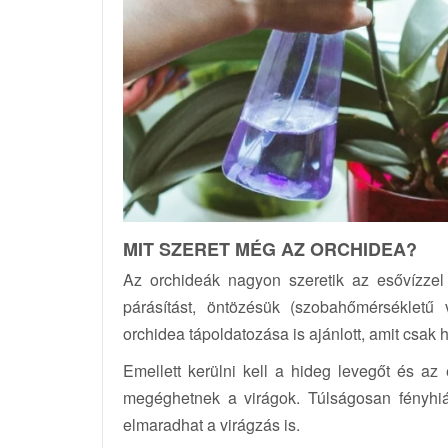
MIT SZERET MÉG AZ ORCHIDEA?
Az orchideák nagyon szeretik az esővízzel v
párásítást, öntözésük (szobahőmérsékletű
orchidea tápoldatozása is ajánlott, amit csak
Emellett kerülni kell a hideg levegőt és az
megéghetnek a virágok. Túlságosan fényhi
elmaradhat a virágzás is.