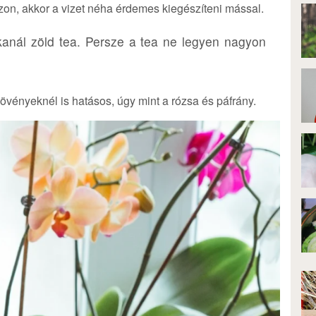
on, akkor a vizet néha érdemes kiegészíteni mással.
anál zöld tea. Persze a tea ne legyen nagyon
övényeknél is hatásos, úgy mint a rózsa és páfrány.