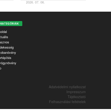
2026. 07. 06.
KATEGÓRIÁK
oldal
tuális
asznos
dekesség
zobanövény
rtépítés
yógynövény
o
Adatvédelmi nyilatkozat
Impresszum
Tájékoztató
Felhasználási feltételek