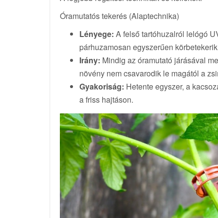
Óramutatós tekerés (Alaptechnika)
Lényege:
A felső tartóhuzalról lelógó 
párhuzamosan egyszerűen körbetekerik
Irány:
Mindig az óramutató járásával me
növény nem csavarodik le magától a zsi
Gyakoriság:
Hetente egyszer, a kacsozá
a friss hajtáson.