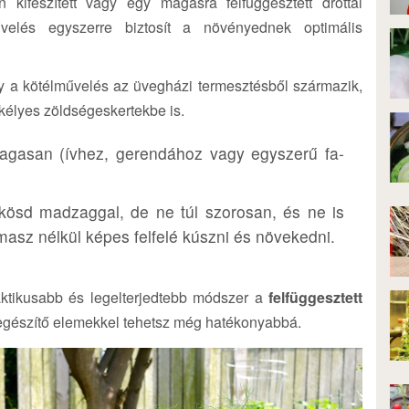
 kifeszített vagy egy magasra felfüggesztett dróttal
velés egyszerre biztosít a növényednek optimális
gy a kötélművelés az üvegházi termesztésből származik,
kélyes zöldségeskertekbe is.
magasan (ívhez, gerendához vagy egyszerű fa-
kösd madzaggal, de ne túl szorosan, és ne is
masz nélkül képes felfelé kúszni és növekedni.
ktikusabb és legelterjedtebb módszer a
felfüggesztett
iegészítő elemekkel tehetsz még hatékonyabbá.