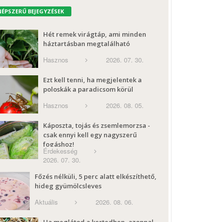
NÉPSZERŰ BEJEGYZÉSEK
Hét remek virágtáp, ami minden
háztartásban megtalálható
Hasznos
2026. 07. 30.
Ezt kell tenni, ha megjelentek a
poloskák a paradicsom körül
Hasznos
2026. 08. 05.
Káposzta, tojás és zsemlemorzsa -
csak ennyi kell egy nagyszerű
fogáshoz!
Érdekesség
2026. 07. 30.
Főzés nélküli, 5 perc alatt elkészíthető,
hideg gyümölcsleves
Aktuális
2026. 08. 06.