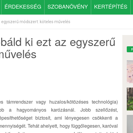
ÉRDEKESSÉG
SZOBANÖVÉNY
KERTÉPÍTÉS
az egyszerű módszert: köteles művelés
báld ki ezt az egyszerű
művelés
 támrendszer vagy huzalos/kötözéses technológia)
bb a hagyományos karózásnál. Jobb szellőzést,
pesíthetőséget biztosít, ami lényegesen csökkenti a
ennyiségét. Tehát ahelyett, hogy függőlegesen, karóval