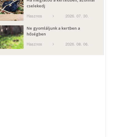
Ha meglátod a kertedben, azonnal
cselekedj
Hasznos
2026. 07. 30.
Ne gyomláljunk a kertben a
hőségben
Hasznos
2026. 08. 06.