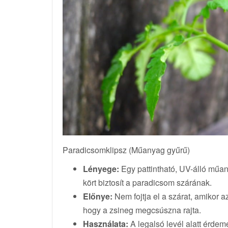
Paradicsomklipsz (Műanyag gyűrű)
Lényege:
Egy pattintható, UV-álló műan
kört biztosít a paradicsom szárának.
Előnye:
Nem fojtja el a szárat, amikor a
hogy a zsineg megcsúszna rajta.
Használata:
A legalsó levél alatt érdem