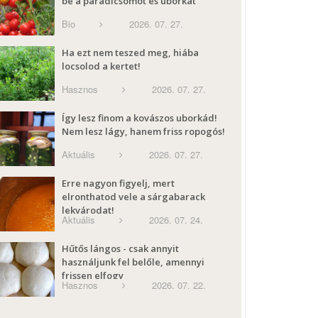
be a paradicsomot és uborkát
Bio
2026. 07. 27.
Ha ezt nem teszed meg, hiába
locsolod a kertet!
Hasznos
2026. 07. 27.
Így lesz finom a kovászos uborkád!
Nem lesz lágy, hanem friss ropogós!
Aktuális
2026. 07. 27.
Erre nagyon figyelj, mert
elronthatod vele a sárgabarack
lekvárodat!
Aktuális
2026. 07. 24.
Hűtős lángos - csak annyit
használjunk fel belőle, amennyi
frissen elfogy
Hasznos
2026. 07. 22.