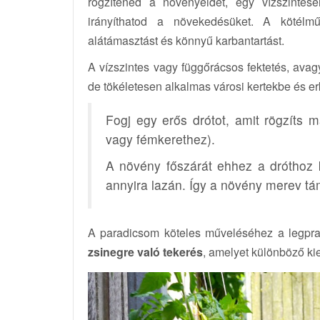
rögzítenéd a növényeidet, egy vízszintesen
irányíthatod a növekedésüket. A kötélmű
alátámasztást és könnyű karbantartást.
A vízszintes vagy függőrácsos fektetés, ava
de tökéletesen alkalmas városi kertekbe és er
Fogj egy erős drótot, amit rögzíts 
vagy fémkerethez).
A növény főszárát ehhez a dróthoz 
annyira lazán. Így a növény merev tá
A paradicsom köteles műveléséhez a legpra
zsinegre való tekerés
, amelyet különböző k