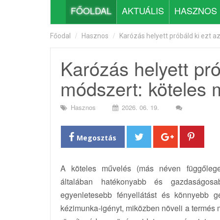
FŐOLDAL
AKTUÁLIS
HASZNOS
Főodal
Hasznos
Karózás helyett próbáld ki ezt 
Karózás helyett pró
módszert: köteles 
Hasznos
2026. 06. 19.
Megosztás
A köteles művelés (más néven függőleges
általában hatékonyabb és gazdaságosa
egyenletesebb fényellátást és könnyebb gé
kézimunka-igényt, miközben növeli a termés m