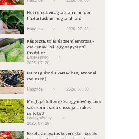
Hét remek virágtáp, ami minden
háztartásban megtalálható
Hasznos
2026. 07. 30.
Káposzta, tojás és zsemlemorzsa -
csak ennyi kell egy nagyszerű
fogáshoz!
Érdekesség
2026. 07. 30.
Ha meglátod a kertedben, azonnal
cselekedj
Hasznos
2026. 07. 30.
Meglepő felfedezés: egy növény, ami
szó szerint szétroncsolja a rákos
sejteket!
Gyógynövény
2026. 07. 29.
Ezzel az élesztős keverékkel locsold