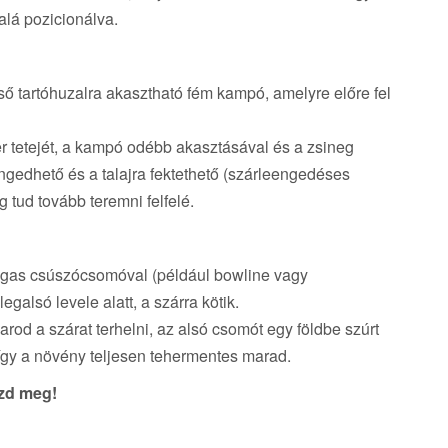
alá pozicionálva.
ső tartóhuzalra akasztható fém kampó, amelyre előre fel
r tetejét, a kampó odébb akasztásával és a zsineg
gedhető és a talajra fektethető (szárleengedéses
 tud tovább teremni felfelé.
tágas csúszócsomóval (például bowline vagy
alsó levele alatt, a szárra kötik.
od a szárat terhelni, az alsó csomót egy földbe szúrt
gy a növény teljesen tehermentes marad.
szd meg!