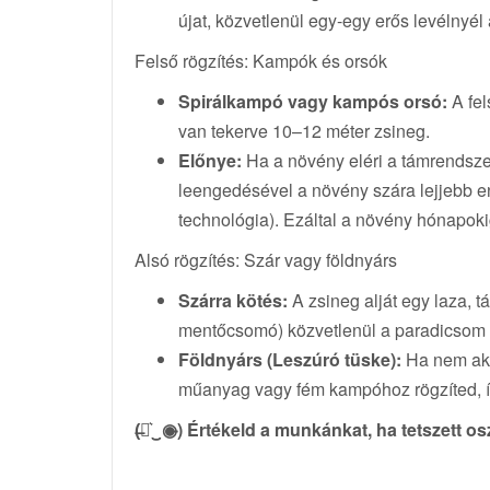
újat, közvetlenül egy-egy erős levélnyél 
Felső rögzítés: Kampók és orsók
Spirálkampó vagy kampós orsó:
A fel
van tekerve 10–12 méter zsineg.
Előnye:
Ha a növény eléri a támrendsze
leengedésével a növény szára lejjebb en
technológia). Ezáltal a növény hónapokig
Alsó rögzítés: Szár vagy földnyárs
Szárra kötés:
A zsineg alját egy laza, 
mentőcsomó) közvetlenül a paradicsom leg
Földnyárs (Leszúró tüske):
Ha nem akar
műanyag vagy fém kampóhoz rögzíted, í
(̶◉͛‿◉̶) Értékeld a munkánkat, ha tetszett o