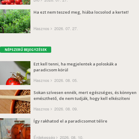
Ha ezt nem teszed meg, hiába locsolod a kertet!
Hasznos
2026. 07. 27.
NÉPSZERŰ BEJEGYZÉSEK
Ezt kell tenni, ha megjelentek a poloskák a
paradicsom körül
Hasznos
2026. 08. 05.
Sokan szívesen ennék, mert egészséges, és könnyen
emészthető, de nem tudják, hogy kell elkészíteni
Hasznos
2026. 08. 09.
Így rakhatod el a paradicsomot télire
Érdekesség
2026. 08. 10.