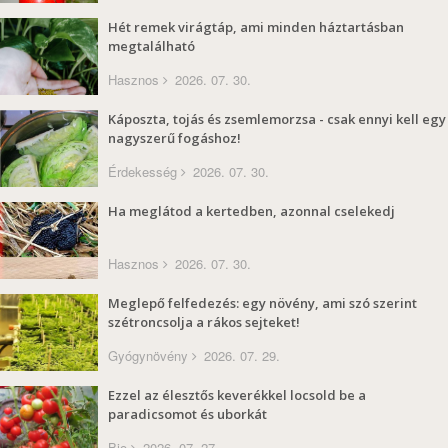
Hét remek virágtáp, ami minden háztartásban
megtalálható
Hasznos
2026. 07. 30.
Káposzta, tojás és zsemlemorzsa - csak ennyi kell egy
nagyszerű fogáshoz!
Érdekesség
2026. 07. 30.
Ha meglátod a kertedben, azonnal cselekedj
Hasznos
2026. 07. 30.
Meglepő felfedezés: egy növény, ami szó szerint
szétroncsolja a rákos sejteket!
Gyógynövény
2026. 07. 29.
Ezzel az élesztős keverékkel locsold be a
paradicsomot és uborkát
Bio
2026. 07. 27.