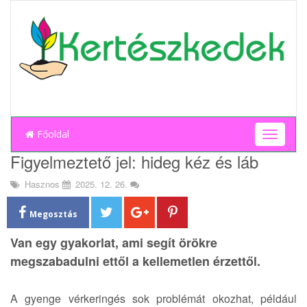
Főoldal
T
o
Figyelmeztető jel: hideg kéz és láb
g
g
Hasznos
2025. 12. 26.
l
e
Megosztás
n
a
Van egy gyakorlat, ami segít örökre
v
megszabadulni ettől a kellemetlen érzettől.
i
g
a
A gyenge vérkeringés sok problémát okozhat, például
t