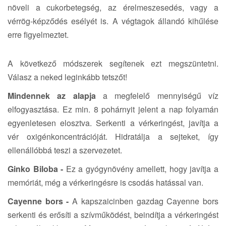
i
növeli a cukorbetegség, az érelmeszesedés, vagy a
o
vérrög-képződés esélyét is. A végtagok állandó kihűlése
n
erre figyelmeztet.
A következő módszerek segítenek ezt megszüntetni.
Válasz a neked leginkább tetszőt!
Mindennek az alapja
a megfelelő mennyiségű víz
elfogyasztása. Ez min. 8 pohárnyit jelent a nap folyamán
egyenletesen elosztva. Serkenti a vérkeringést, javítja a
vér oxigénkoncentrációját. Hidratálja a sejteket, így
ellenállóbbá teszi a szervezetet.
Ginko Biloba -
Ez a gyógynövény amellett, hogy javítja a
memóriát, még a vérkeringésre is csodás hatással van.
Cayenne bors -
A kapszaicinben gazdag Cayenne bors
serkenti és erősíti a szívműködést, beindítja a vérkeringést