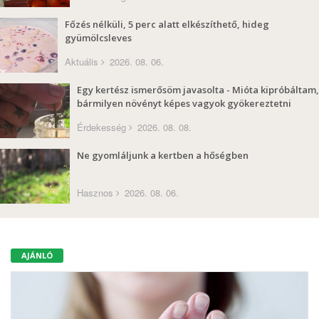
Főzés nélküli, 5 perc alatt elkészíthető, hideg
gyümölcsleves
Aktuális
2026. 08. 06.
Egy kertész ismerősöm javasolta - Mióta kipróbáltam,
bármilyen növényt képes vagyok gyökereztetni
Érdekesség
2026. 08. 08.
Ne gyomláljunk a kertben a hőségben
Hasznos
2026. 08. 06.
AJÁNLÓ