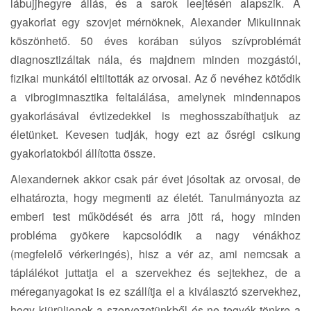
lábujjhegyre állás, és a sarok leejtésén alapszik. A
gyakorlat egy szovjet mérnöknek, Alexander Mikulinnak
köszönhető. 50 éves korában súlyos szívproblémát
diagnosztizáltak nála, és majdnem minden mozgástól,
fizikai munkától eltiltották az orvosai. Az ő nevéhez kötődik
a vibrogimnasztika feltalálása, amelynek mindennapos
gyakorlásával évtizedekkel is meghosszabíthatjuk az
életünket. Kevesen tudják, hogy ezt az ősrégi csikung
gyakorlatokból állította össze.
Alexandernek akkor csak pár évet jósoltak az orvosai, de
elhatározta, hogy megmenti az életét. Tanulmányozta az
emberi test működését és arra jött rá, hogy minden
probléma gyökere kapcsolódik a nagy vénákhoz
(megfelelő vérkeringés), hisz a vér az, ami nemcsak a
táplálékot juttatja el a szervekhez és sejtekhez, de a
méreganyagokat is ez szállítja el a kiválasztó szervekhez,
hogy kiürüljenek a szervezetünkből és ne tegyék tönkre a