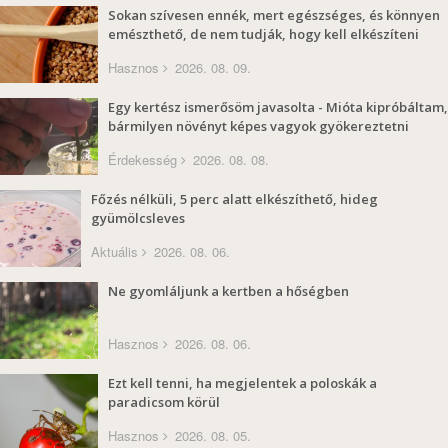
Sokan szívesen ennék, mert egészséges, és könnyen
emészthető, de nem tudják, hogy kell elkészíteni
Hasznos
2026. 08. 09.
Egy kertész ismerősöm javasolta - Mióta kipróbáltam,
bármilyen növényt képes vagyok gyökereztetni
Érdekesség
2026. 08. 08.
Főzés nélküli, 5 perc alatt elkészíthető, hideg
gyümölcsleves
Aktuális
2026. 08. 06.
Ne gyomláljunk a kertben a hőségben
Hasznos
2026. 08. 06.
Ezt kell tenni, ha megjelentek a poloskák a
paradicsom körül
Hasznos
2026. 08. 05.