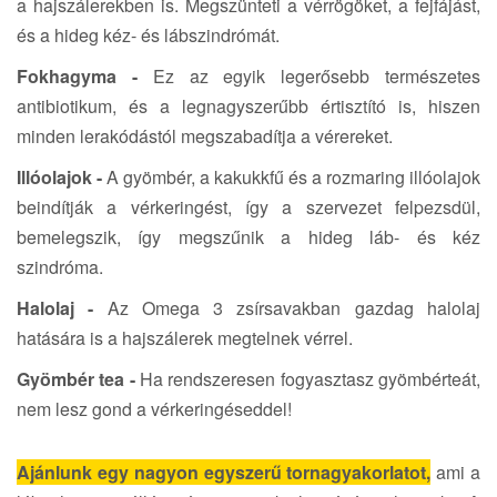
a hajszálerekben is. Megszünteti a vérrögöket, a fejfájást,
és a hideg kéz- és lábszindrómát.
Fokhagyma -
Ez az egyik legerősebb természetes
antibiotikum, és a legnagyszerűbb értisztító is, hiszen
minden lerakódástól megszabadítja a vérereket.
Illóolajok -
A gyömbér, a kakukkfű és a rozmaring illóolajok
beindítják a vérkeringést, így a szervezet felpezsdül,
bemelegszik, így megszűnik a hideg láb- és kéz
szindróma.
Halolaj -
Az Omega 3 zsírsavakban gazdag halolaj
hatására is a hajszálerek megtelnek vérrel.
Gyömbér tea -
Ha rendszeresen fogyasztasz gyömbérteát,
nem lesz gond a vérkeringéseddel!
Ajánlunk egy nagyon egyszerű tornagyakorlatot,
ami a