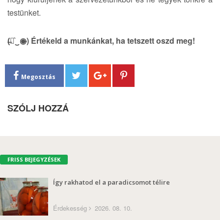
testünket.
(̶◉͛‿◉̶) Értékeld a munkánkat, ha tetszett oszd meg!
Megosztás
SZÓLJ HOZZÁ
FRISS BEJEGYZÉSEK
Így rakhatod el a paradicsomot télire
Érdekesség
2026. 08. 10.