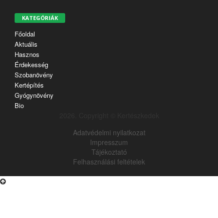
KATEGÓRIÁK
Főoldal
Aktuális
Hasznos
Érdekesség
Szobanövény
Kertépítés
Gyógynövény
Bio
2026. Copyright © Kertészkedek
Adatvédelmi nyilatkozat
Impresszum
Tájékoztató
Felhasználási feltételek