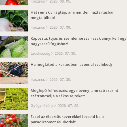
Hasznos
2026. 08. 05.
Hét remek virágtáp, ami minden háztartásban
megtalálható
Hasznos
2026. 07. 30.
Káposzta, tojás és zsemlemorzsa - csak ennyi kell egy
nagyszerű fogáshoz!
Érdekesség
2026. 07. 30.
Ha meglátod a kertedben, azonnal cselekedj
Hasznos
2026. 07. 30.
Meglepő felfedezés: egy növény, ami szó szerint
szétroncsolja a rákos sejteket!
Gyógynövény
2026. 07. 29.
Ezzel az élesztős keverékkel locsold be a
paradicsomot és uborkát