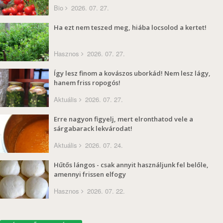
Bio
2026. 07. 27.
Ha ezt nem teszed meg, hiába locsolod a kertet!
Hasznos
2026. 07. 27.
Így lesz finom a kovászos uborkád! Nem lesz lágy,
hanem friss ropogós!
Aktuális
2026. 07. 27.
Erre nagyon figyelj, mert elronthatod vele a
sárgabarack lekvárodat!
Aktuális
2026. 07. 24.
Hűtős lángos - csak annyit használjunk fel belőle,
amennyi frissen elfogy
Hasznos
2026. 07. 22.