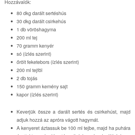
Hozzávalók:
80 dkg darált sertéshús
30 dkg darált csirkehús
1 db vöröshagyma
200 ml tej
70 gramm kenyér
só (ízlés szerint)
őrölt feketebors (ízlés szerint)
200 ml tejföl
2 db tojás
150 gramm kemény sajt
kapor (ízlés szerint)
Keverjük össze a darált sertés és csirkehúst, majd
adjuk hozzá az apróra vágott hagymát.
A kenyeret áztassuk be 100 ml tejbe, majd ha puhára