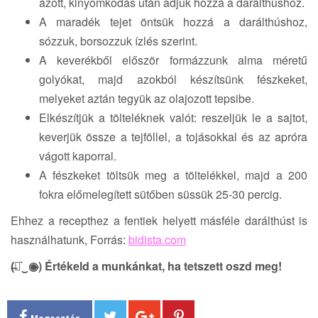
ázott, kinyomkodás után adjuk hozzá a darálthúshoz.
A maradék tejet öntsük hozzá a darálthúshoz,
sózzuk, borsozzuk ízlés szerint.
A keverékből először formázzunk alma méretű
golyókat, majd azokból készítsünk fészkeket,
melyeket aztán tegyük az olajozott tepsibe.
Elkészítjük a tölteléknek valót: reszeljük le a sajtot,
keverjük össze a tejföllel, a tojásokkal és az apróra
vágott kaporral.
A fészkeket töltsük meg a töltelékkel, majd a 200
fokra előmelegített sütőben süssük 25-30 percig.
Ehhez a recepthez a fentiek helyett másféle darálthúst is
használhatunk, Forrás:
bidista.com
(̶◉͛‿◉̶) Értékeld a munkánkat, ha tetszett oszd meg!