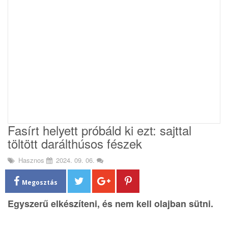
i
o
n
Fasírt helyett próbáld ki ezt: sajttal
töltött darálthúsos fészek
Hasznos
2024. 09. 06.
Megosztás
Egyszerű elkészíteni, és nem kell olajban sütni.