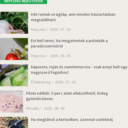
NÉPSZERŰ BEJEGYZÉSEK
Hét remek virágtáp, ami minden háztartásban
megtalálható
Hasznos
2026. 07. 30.
Ezt kell tenni, ha megjelentek a poloskák a
paradicsom körül
Hasznos
2026. 08. 05.
Káposzta, tojás és zsemlemorzsa - csak ennyi kell egy
nagyszerű fogáshoz!
Érdekesség
2026. 07. 30.
Főzés nélküli, 5 perc alatt elkészíthető, hideg
gyümölcsleves
Aktuális
2026. 08. 06.
Ha meglátod a kertedben, azonnal cselekedj