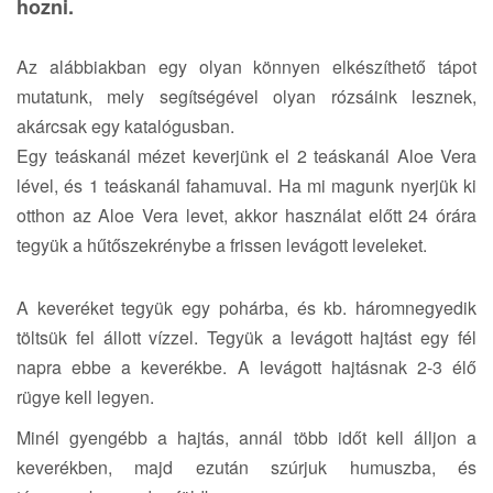
hozni.
t
i
o
Az alábbiakban egy olyan könnyen elkészíthető tápot
n
mutatunk, mely segítségével olyan rózsáink lesznek,
akárcsak egy katalógusban.
Egy teáskanál mézet keverjünk el 2 teáskanál Aloe Vera
lével, és 1 teáskanál fahamuval. Ha mi magunk nyerjük ki
otthon az Aloe Vera levet, akkor használat előtt 24 órára
tegyük a hűtőszekrénybe a frissen levágott leveleket.
A keveréket tegyük egy pohárba, és kb. háromnegyedik
töltsük fel állott vízzel. Tegyük a levágott hajtást egy fél
napra ebbe a keverékbe. A levágott hajtásnak 2-3 élő
rügye kell legyen.
Minél gyengébb a hajtás, annál több időt kell álljon a
keverékben, majd ezután szúrjuk humuszba, és