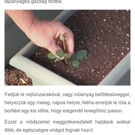
tápanyagba gazdag földbe.
Fedjük le nejlonzacskóval, vagy műanyag befőttesüveggel,
helyezzük egy meleg, napos helyre. Néha emeljük le róla a
borítást egy kis időre, hogy elegendő levegőhöz jusson.
Ezzel a módszerrel meggyökereztetett hajtások sokkal
több, és egészséges virágot fognak hozni.