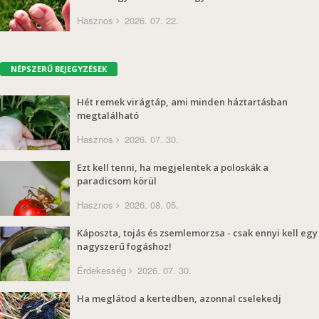
Hasznos
2026. 07. 22.
NÉPSZERŰ BEJEGYZÉSEK
Hét remek virágtáp, ami minden háztartásban
megtalálható
Hasznos
2026. 07. 30.
Ezt kell tenni, ha megjelentek a poloskák a
paradicsom körül
Hasznos
2026. 08. 05.
Káposzta, tojás és zsemlemorzsa - csak ennyi kell egy
nagyszerű fogáshoz!
Érdekesség
2026. 07. 30.
Ha meglátod a kertedben, azonnal cselekedj