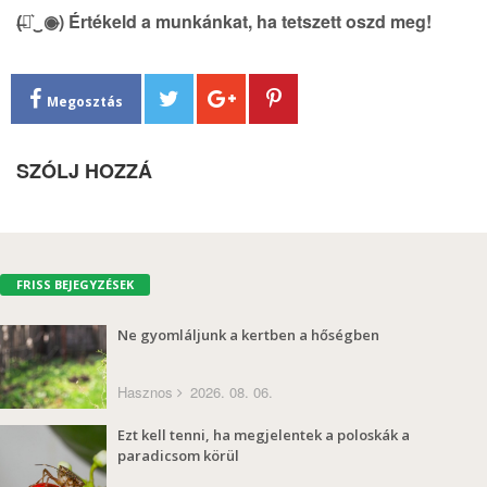
(̶◉͛‿◉̶) Értékeld a munkánkat, ha tetszett oszd meg!
Megosztás
SZÓLJ HOZZÁ
FRISS BEJEGYZÉSEK
Ne gyomláljunk a kertben a hőségben
Hasznos
2026. 08. 06.
Ezt kell tenni, ha megjelentek a poloskák a
paradicsom körül