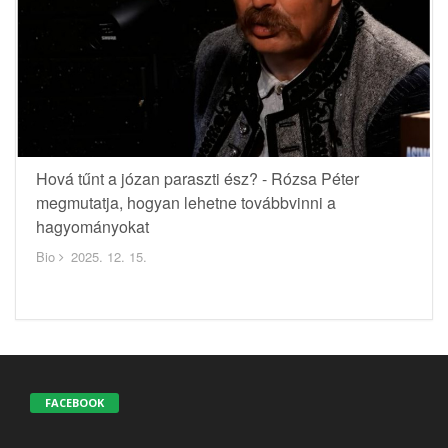
Hová tűnt a józan paraszti ész? - Rózsa Péter
megmutatja, hogyan lehetne továbbvinni a
hagyományokat
Bio
2025. 12. 15.
FACEBOOK