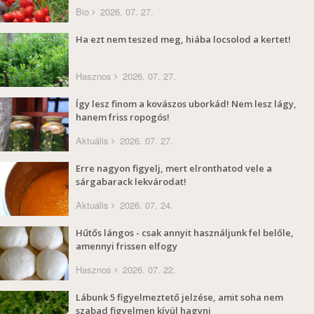
Bio
2026. 07. 27.
Ha ezt nem teszed meg, hiába locsolod a kertet!
Hasznos
2026. 07. 27.
Így lesz finom a kovászos uborkád! Nem lesz lágy,
hanem friss ropogós!
Aktuális
2026. 07. 27.
Erre nagyon figyelj, mert elronthatod vele a
sárgabarack lekvárodat!
Aktuális
2026. 07. 24.
Hűtős lángos - csak annyit használjunk fel belőle,
amennyi frissen elfogy
Hasznos
2026. 07. 22.
Lábunk 5 figyelmeztető jelzése, amit soha nem
szabad figyelmen kívül hagyni