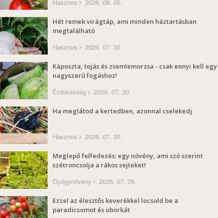
Hasznos
2026. 08. 05.
Hét remek virágtáp, ami minden háztartásban
megtalálható
Hasznos
2026. 07. 30.
Káposzta, tojás és zsemlemorzsa - csak ennyi kell egy
nagyszerű fogáshoz!
Érdekesség
2026. 07. 30.
Ha meglátod a kertedben, azonnal cselekedj
Hasznos
2026. 07. 30.
Meglepő felfedezés: egy növény, ami szó szerint
szétroncsolja a rákos sejteket!
Gyógynövény
2026. 07. 29.
Ezzel az élesztős keverékkel locsold be a
paradicsomot és uborkát