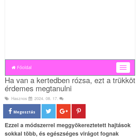
Főoldal
T
o
Ha van a kertedben rózsa, ezt a trükköt
g
érdemes megtanulni
g
l
Hasznos
2024. 08. 17.
e
n
a
Megosztás
v
Ezzel a módszerrel meggyökereztetett hajtások
i
g
sokkal több, és egészséges virágot fognak
a