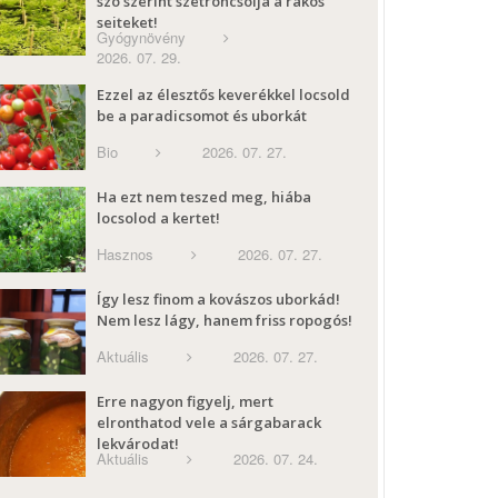
szó szerint szétroncsolja a rákos
sejteket!
Gyógynövény
2026. 07. 29.
Ezzel az élesztős keverékkel locsold
be a paradicsomot és uborkát
Bio
2026. 07. 27.
Ha ezt nem teszed meg, hiába
locsolod a kertet!
Hasznos
2026. 07. 27.
Így lesz finom a kovászos uborkád!
Nem lesz lágy, hanem friss ropogós!
Aktuális
2026. 07. 27.
Erre nagyon figyelj, mert
elronthatod vele a sárgabarack
lekvárodat!
Aktuális
2026. 07. 24.