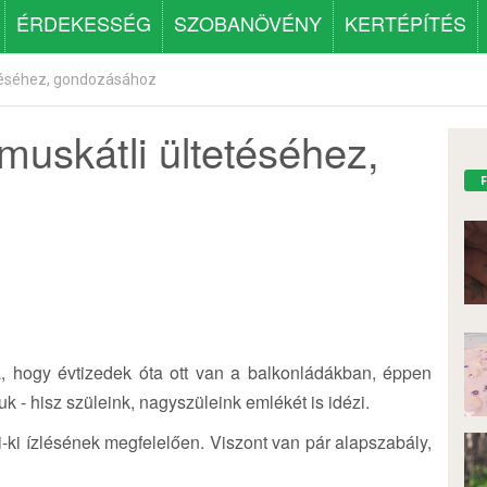
ÉRDEKESSÉG
SZOBANÖVÉNY
KERTÉPÍTÉS
téséhez, gondozásához
uskátli ültetéséhez,
a, hogy évtizedek óta ott van a balkonládákban, éppen
 - hisz szüleink, nagyszüleink emlékét is idézi.
ki-ki ízlésének megfelelően. Viszont van pár alapszabály,