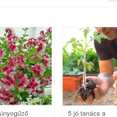
únyogűző
5 jó tanács a