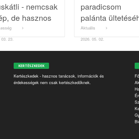
skátli - nemcsak
paradicsom
ép, de hasznos
palánta ültetésé
kesség
Aktuális
 03. 23.
2026. 05. 02.
KERTÉSZKEDEK
Kertészkedek - hasznos tanácsok, információk és
Fő
érdekességek nem csak kertészkedőknek.
Ak
H
Ér
S
Ke
G
Bi