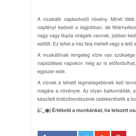
A muskátli napkedvelő növény. Minél több 
napfényt kedveli a legjobban, de félárnyékos
nagy vagy dupla virágaik vannak, jobban kedve
esőtől. Ez lehet a ház fala mellett vagy a tető a
A muskátlinak rengeteg vízre van szüksége
napsütéses napokon még az is előfordulhat, 
egyszer este.
A víznek a lehető legmelegebbnek kell lennie
magára a növényre. Az olyan balkonládák, am
készített öntözőrendszerek csökkenthetik a lo
(̶◉͛‿◉̶) Értékeld a munkánkat, ha tetszett o