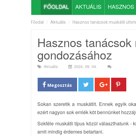
FŐOLDAL
AKTUÁLIS
HASZNOS
Főodal
Aktuális
Hasznos tanácsok muskátli ülte
Hasznos tanácsok m
gondozásához
Aktuális
2024. 09. 04.
Megosztás
Sokan szeretik a muskátlit. Ennek egyik ok
ezért nagyon sok emlék köt bennünket hozzájuk
Sokféle muskátli típus közül választhatunk - 
amit mindig érdemes betartani.