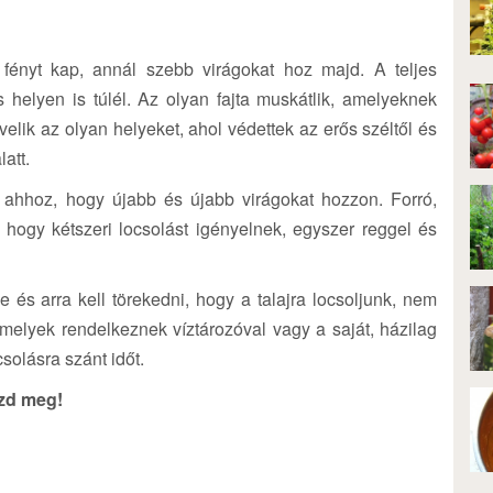
fényt kap, annál szebb virágokat hoz majd. A teljes
 helyen is túlél. Az olyan fajta muskátlik, amelyeknek
lik az olyan helyeket, ahol védettek az erős széltől és
latt.
 ahhoz, hogy újabb és újabb virágokat hozzon. Forró,
hogy kétszeri locsolást igényelnek, egyszer reggel és
 és arra kell törekedni, hogy a talajra locsoljunk, nem
elyek rendelkeznek víztározóval vagy a saját, házilag
csolásra szánt időt.
szd meg!