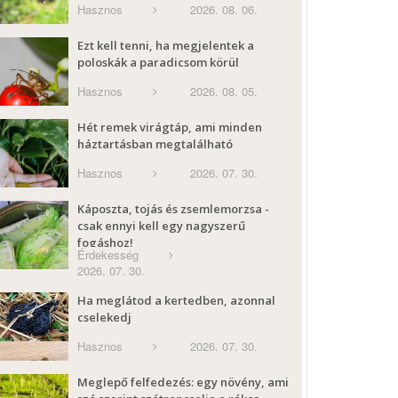
Hasznos
2026. 08. 06.
Ezt kell tenni, ha megjelentek a
poloskák a paradicsom körül
Hasznos
2026. 08. 05.
Hét remek virágtáp, ami minden
háztartásban megtalálható
Hasznos
2026. 07. 30.
Káposzta, tojás és zsemlemorzsa -
csak ennyi kell egy nagyszerű
fogáshoz!
Érdekesség
2026. 07. 30.
Ha meglátod a kertedben, azonnal
cselekedj
Hasznos
2026. 07. 30.
Meglepő felfedezés: egy növény, ami