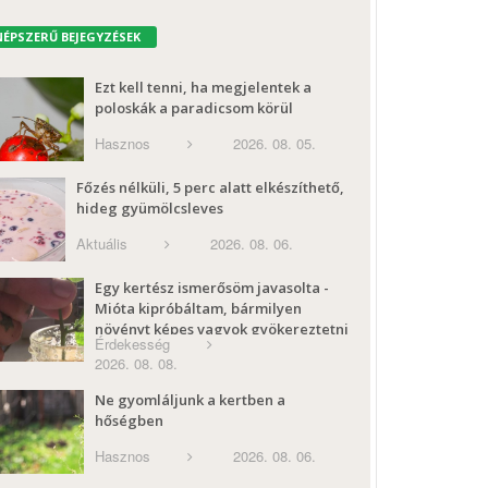
NÉPSZERŰ BEJEGYZÉSEK
Ezt kell tenni, ha megjelentek a
poloskák a paradicsom körül
Hasznos
2026. 08. 05.
Főzés nélküli, 5 perc alatt elkészíthető,
hideg gyümölcsleves
Aktuális
2026. 08. 06.
Egy kertész ismerősöm javasolta -
Mióta kipróbáltam, bármilyen
növényt képes vagyok gyökereztetni
Érdekesség
2026. 08. 08.
Ne gyomláljunk a kertben a
hőségben
Hasznos
2026. 08. 06.