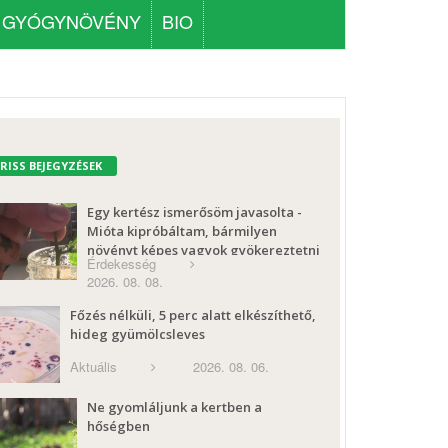
GYÓGYNÖVÉNY
BIO
FRISS BEJEGYZÉSEK
Egy kertész ismerősöm javasolta -
Mióta kipróbáltam, bármilyen
növényt képes vagyok gyökereztetni
Érdekesség
2026. 08. 08.
Főzés nélküli, 5 perc alatt elkészíthető,
hideg gyümölcsleves
Aktuális
2026. 08. 06.
Ne gyomláljunk a kertben a
hőségben