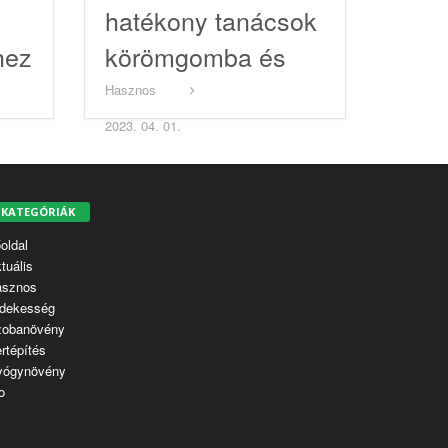
hatékony tanácsok
hez
körömgomba és
mitesszerek ellen
Hasznos
2023. 04. 01.
KATEGÓRIÁK
oldal
tuális
asznos
dekesség
zobanövény
rtépítés
yógynövény
o