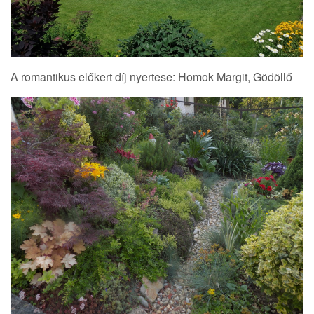
A romantikus előkert díj nyertese: Homok Margit, Gödöllő