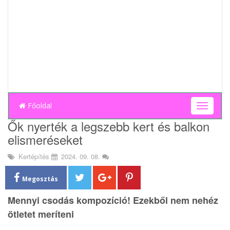
Főoldal
T
o
Ők nyerték a legszebb kert és balkon
g
elismeréseket
g
l
Kertépítés
2024. 09. 08.
e
n
a
Megosztás
v
Mennyi csodás kompozíció! Ezekből nem nehéz
i
g
ötletet meríteni
a
t