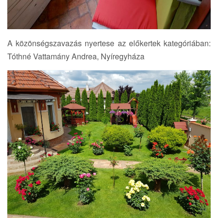
A közönségszavazás nyertese az előkertek kategóriában:
Tóthné Vattamány Andrea, Nyíregyháza