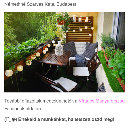
Némethné Szarvas Kata, Budapest
További díjazottak megtekinthetők a
Virágos Magyarország
Facebook oldalon.
(̶◉͛‿◉̶) Értékeld a munkánkat, ha tetszett oszd meg!