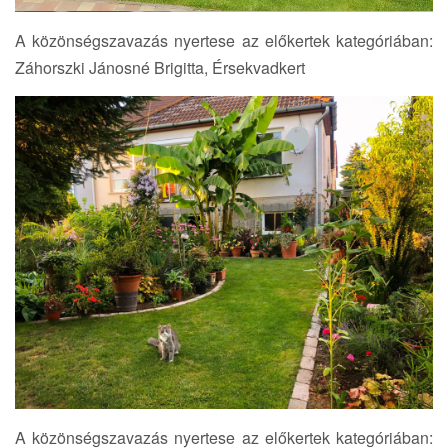
A közönségszavazás nyertese az előkertek kategóriában:
Záhorszki Jánosné Brigitta, Érsekvadkert
A közönségszavazás nyertese az előkertek kategóriában: