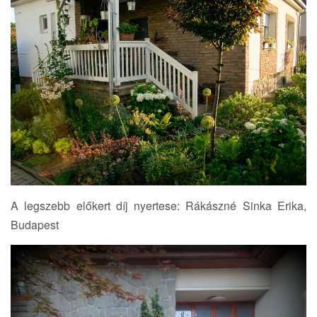
A legszebb előkert díj nyertese: Rákászné Sinka Erika,
Budapest