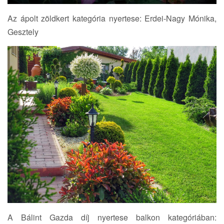
Az ápolt zöldkert kategória nyertese: Erdei-Nagy Mónika,
Gesztely
A Bálint Gazda díj nyertese balkon kategóriában: