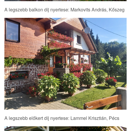
A legszebb balkon díj nyertese: Markovits András, Kőszeg
A legszebb előkert díj nyertese: Lammel Krisztián, Pécs