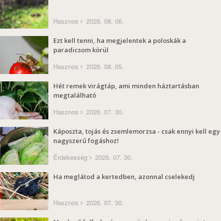
Hasznos
2026. 08. 06.
Ezt kell tenni, ha megjelentek a poloskák a
paradicsom körül
Hasznos
2026. 08. 05.
Hét remek virágtáp, ami minden háztartásban
megtalálható
Hasznos
2026. 07. 30.
Káposzta, tojás és zsemlemorzsa - csak ennyi kell egy
nagyszerű fogáshoz!
Érdekesség
2026. 07. 30.
Ha meglátod a kertedben, azonnal cselekedj
Hasznos
2026. 07. 30.