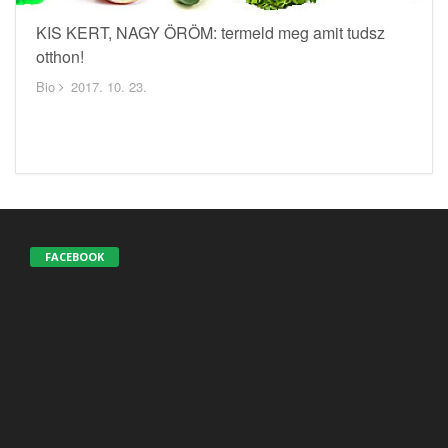
KIS KERT, NAGY ÖRÖM: termeld meg amit tudsz
otthon!
Bio
2017. 10. 23.
FACEBOOK