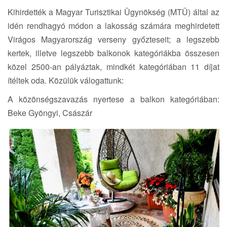
i
Kihirdették a Magyar Turisztikai Ügynökség (MTÜ) által az
o
idén rendhagyó módon a lakosság számára meghirdetett
n
Virágos Magyarország verseny győzteseit; a legszebb
kertek, illetve legszebb balkonok kategóriákba összesen
közel 2500-an pályáztak, mindkét kategóriában 11 díjat
ítéltek oda. Közülük válogattunk:
A közönségszavazás nyertese a balkon kategóriában:
Beke Gyöngyi, Császár