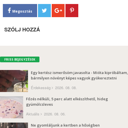
Megosztás
SZÓLJ HOZZÁ
FRISS BEJEGYZÉSEK
Egy kertész ismerősöm javasolta - Mióta kipróbáltam,
bármilyen növényt képes vagyok gyökereztetni
Érdekesség
2026. 08. 08.
Főzés nélküli, 5 perc alatt elkészíthető, hideg
gyümölcsleves
Aktuális
2026. 08. 06.
Ne gyomláljunk a kertben a hőségben