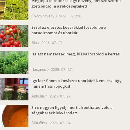
Meglepő felfedezés: egy növény, ami szó szerint
szétroncsolja a rákos sejteket!
Gyógynövény
2026. 07. 29.
Ezzel az élesztős keverékkel locsold be a
paradicsomot és uborkát
Bio
2026. 07. 27.
Ha ezt nem teszed meg, hiába locsolod a kertet!
Hasznos
2026. 07. 27.
Így lesz finom a kovászos uborkád! Nem lesz lágy,
hanem friss ropogós!
Aktuális
2026. 07. 27.
Erre nagyon figyelj, mert elronthatod vele a
sárgabarack lekvárodat!
Aktuális
2026. 07. 24.