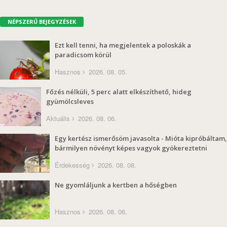
NÉPSZERŰ BEJEGYZÉSEK
Ezt kell tenni, ha megjelentek a poloskák a
paradicsom körül
Hasznos
2026. 08. 05.
Főzés nélküli, 5 perc alatt elkészíthető, hideg
gyümölcsleves
Aktuális
2026. 08. 06.
Egy kertész ismerősöm javasolta - Mióta kipróbáltam,
bármilyen növényt képes vagyok gyökereztetni
Érdekesség
2026. 08. 08.
Ne gyomláljunk a kertben a hőségben
Hasznos
2026. 08. 06.