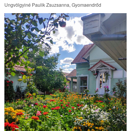
Ungvölgyiné Paulik Zsuzsanna, Gyomaendrőd