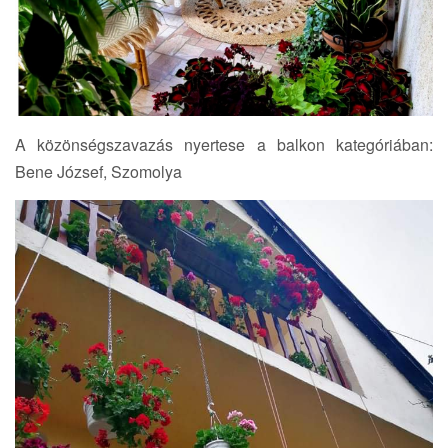
A közönségszavazás nyertese a balkon kategóriában:
Bene József, Szomolya