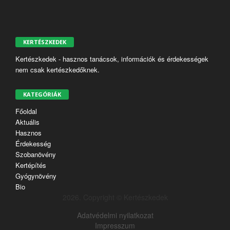
KERTÉSZKEDEK
Kertészkedek - hasznos tanácsok, információk és érdekességek
nem csak kertészkedőknek.
KATEGÓRIÁK
Főoldal
Aktuális
Hasznos
Érdekesség
Szobanövény
Kertépítés
Gyógynövény
Bio
2026. Copyright © Kertészkedek
Adatvédelmi nyilatkozat
Impresszum