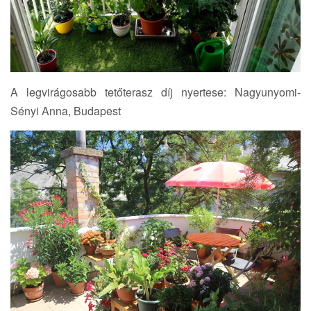
A legvirágosabb tetőterasz díj nyertese: Nagyunyomi-
Sényi Anna, Budapest