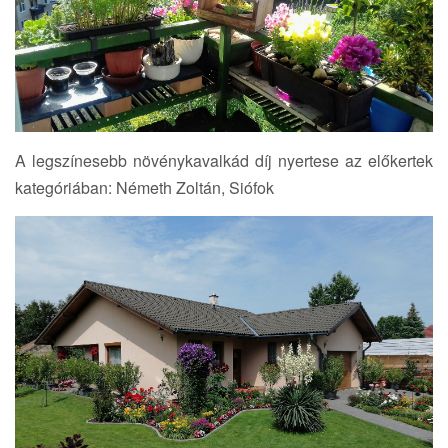
A legszínesebb növénykavalkád díj nyertese az előkertek
kategóriában: Németh Zoltán, Siófok