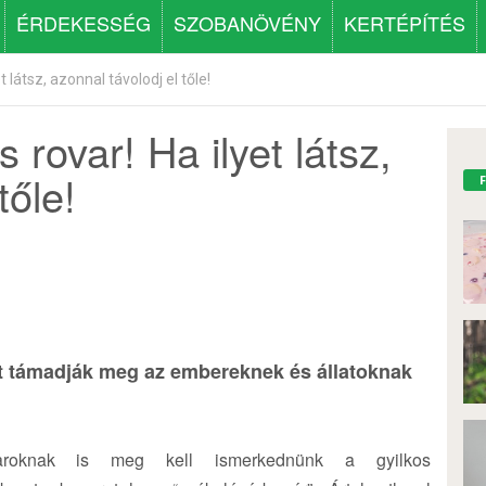
ÉRDEKESSÉG
SZOBANÖVÉNY
KERTÉPÍTÉS
 látsz, azonnal távolodj el tőle!
 rovar! Ha ilyet látsz,
tőle!
zét támadják meg az embereknek és állatoknak
aroknak is meg kell ismerkednünk a gyilkos