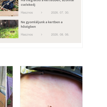
Ha meglátod a kertedben, azonnal
cselekedj
Hasznos
2026. 07. 30.
Ne gyomláljunk a kertben a
hőségben
Hasznos
2026. 08. 06.