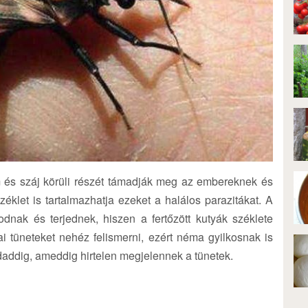
m és száj körüli részét támadják meg az embereknek és
éklet is tartalmazhatja ezeket a halálos parazitákat. A
nak és terjednek, hiszen a fertőzött kutyák széklete
ai tüneteket nehéz felismerni, ezért néma gyilkosnak is
addig, ameddig hirtelen megjelennek a tünetek.