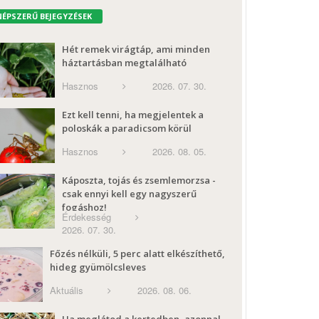
NÉPSZERŰ BEJEGYZÉSEK
Hét remek virágtáp, ami minden
háztartásban megtalálható
Hasznos
2026. 07. 30.
Ezt kell tenni, ha megjelentek a
poloskák a paradicsom körül
Hasznos
2026. 08. 05.
Káposzta, tojás és zsemlemorzsa -
csak ennyi kell egy nagyszerű
fogáshoz!
Érdekesség
2026. 07. 30.
Főzés nélküli, 5 perc alatt elkészíthető,
hideg gyümölcsleves
Aktuális
2026. 08. 06.