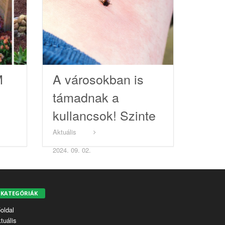
M
A városokban is
támadnak a
kullancsok! Szinte
minden második
Aktuális
rovar ferőző!
2024. 09. 02.
KATEGÓRIÁK
oldal
tuális