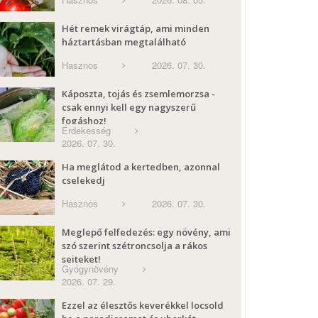
Hét remek virágtáp, ami minden
háztartásban megtalálható
Hasznos
2026. 07. 30.
Káposzta, tojás és zsemlemorzsa -
csak ennyi kell egy nagyszerű
fogáshoz!
Érdekesség
2026. 07. 30.
Ha meglátod a kertedben, azonnal
cselekedj
Hasznos
2026. 07. 30.
Meglepő felfedezés: egy növény, ami
szó szerint szétroncsolja a rákos
sejteket!
Gyógynövény
2026. 07. 29.
Ezzel az élesztős keverékkel locsold