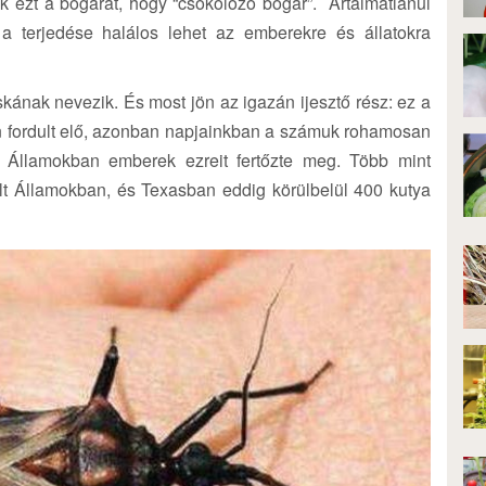
k ezt a bogarat, hogy “csókolózó bogár”. Ártalmatlanul
a terjedése halálos lehet az emberekre és állatokra
kának nevezik. És most jön az igazán ijesztő rész: ez a
n fordult elő, azonban napjainkban a számuk rohamosan
 Államokban emberek ezreit fertőzte meg. Több mint
lt Államokban, és Texasban eddig körülbelül 400 kutya