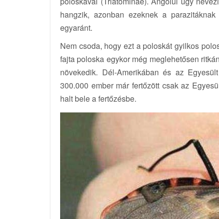
poloskával (Triatominae). Angolul úgy nevezi
hangzik, azonban ezeknek a parazitáknak 
egyaránt.
Nem csoda, hogy ezt a poloskát gyilkos polos
fajta poloska egykor még meglehetősen ritká
növekedik. Dél-Amerikában és az Egyesült
300.000 ember már fertőzött csak az Egyesü
halt bele a fertőzésbe.