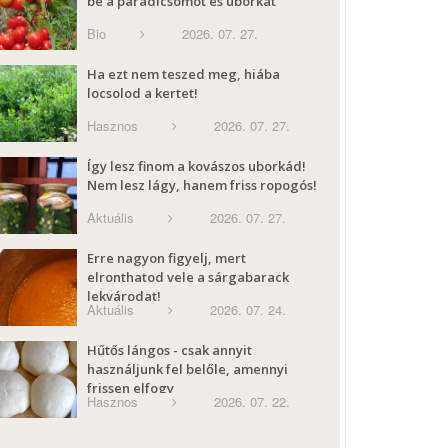
be a paradicsomot és uborkát
Bio
2026. 07. 27.
Ha ezt nem teszed meg, hiába
locsolod a kertet!
Hasznos
2026. 07. 27.
Így lesz finom a kovászos uborkád!
Nem lesz lágy, hanem friss ropogós!
Aktuális
2026. 07. 27.
Erre nagyon figyelj, mert
elronthatod vele a sárgabarack
lekvárodat!
Aktuális
2026. 07. 24.
Hűtős lángos - csak annyit
használjunk fel belőle, amennyi
frissen elfogy
Hasznos
2026. 07. 22.