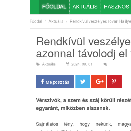
FŐOLDAL
AKTUÁLIS
HASZNOS
Főodal
Aktuális
Rendkívül veszélyes rovar! Ha ilyet
Rendkívül veszélyes
azonnal távolodj el 
Aktuális
2024. 09. 01.
Megosztás
Vérszívók, a szem és száj körüli rés
egyaránt, miközben alszanak.
Sajnálatos tény, hogy nekünk, magy