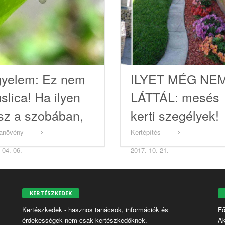
gyelem: Ez nem
ILYET MÉG NE
slica! Ha ilyen
LÁTTÁL: mesés
tsz a szobában,
kerti szegélyek!
vényeid
anövény
Kertépítés
szélyben vannak
 04. 06.
2017. 10. 21.
KERTÉSZKEDEK
Kertészkedek - hasznos tanácsok, információk és
Fő
érdekességek nem csak kertészkedőknek.
Ak