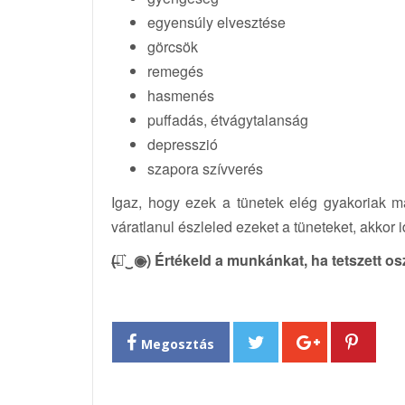
egyensúly elvesztése
görcsök
remegés
hasmenés
puffadás, étvágytalanság
depresszió
szapora szívverés
Igaz, hogy ezek a tünetek elég gyakoriak 
váratlanul észleled ezeket a tüneteket, akkor
(̶◉͛‿◉̶) Értékeld a munkánkat, ha tetszett o
Megosztás