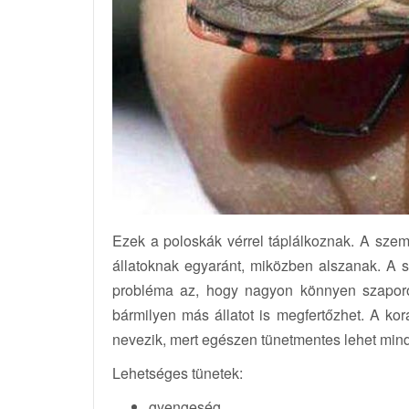
Ezek a poloskák vérrel táplálkoznak. A sze
állatoknak egyaránt, miközben alszanak. A sz
probléma az, hogy nagyon könnyen szaporod
bármilyen más állatot is megfertőzhet. A kor
nevezik, mert egészen tünetmentes lehet mind
Lehetséges tünetek:
gyengeség