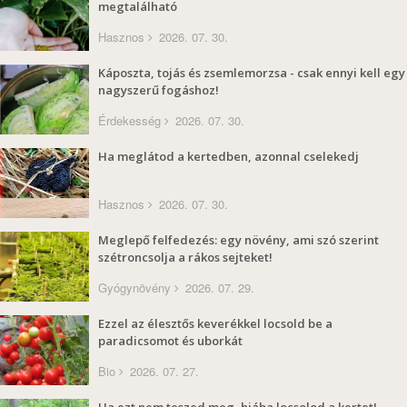
megtalálható
Hasznos
2026. 07. 30.
Káposzta, tojás és zsemlemorzsa - csak ennyi kell egy
nagyszerű fogáshoz!
Érdekesség
2026. 07. 30.
Ha meglátod a kertedben, azonnal cselekedj
Hasznos
2026. 07. 30.
Meglepő felfedezés: egy növény, ami szó szerint
szétroncsolja a rákos sejteket!
Gyógynövény
2026. 07. 29.
Ezzel az élesztős keverékkel locsold be a
paradicsomot és uborkát
Bio
2026. 07. 27.