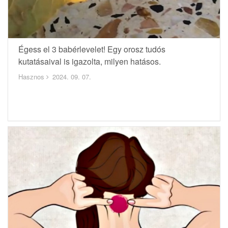
Égess el 3 babérlevelet! Egy orosz tudós
kutatásaival is igazolta, milyen hatásos.
Hasznos
2024. 09. 07.