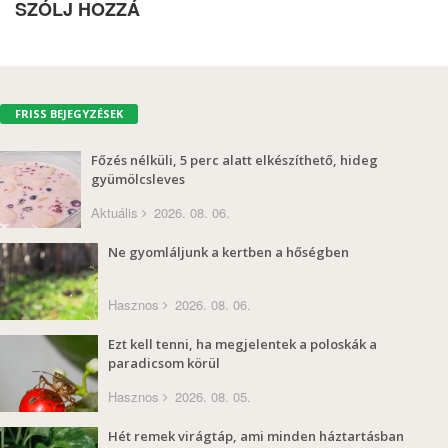
SZÓLJ HOZZÁ
FRISS BEJEGYZÉSEK
Főzés nélküli, 5 perc alatt elkészíthető, hideg
gyümölcsleves
Aktuális
2026. 08. 06.
Ne gyomláljunk a kertben a hőségben
Hasznos
2026. 08. 06.
Ezt kell tenni, ha megjelentek a poloskák a
paradicsom körül
Hasznos
2026. 08. 05.
Hét remek virágtáp, ami minden háztartásban