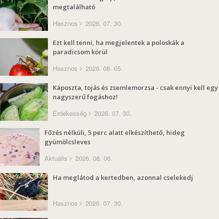
megtalálható
Hasznos
2026. 07. 30.
Ezt kell tenni, ha megjelentek a poloskák a
paradicsom körül
Hasznos
2026. 08. 05.
Káposzta, tojás és zsemlemorzsa - csak ennyi kell egy
nagyszerű fogáshoz!
Érdekesség
2026. 07. 30.
Főzés nélküli, 5 perc alatt elkészíthető, hideg
gyümölcsleves
Aktuális
2026. 08. 06.
Ha meglátod a kertedben, azonnal cselekedj
Hasznos
2026. 07. 30.