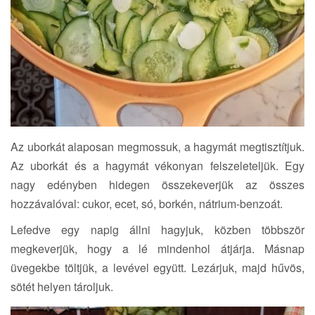
Az uborkát alaposan megmossuk, a hagymát megtisztítjuk.
Az uborkát és a hagymát vékonyan felszeleteljük. Egy
nagy edényben hidegen összekeverjük az összes
hozzávalóval: cukor, ecet, só, borkén, nátrium-benzoát.
Lefedve egy napig állni hagyjuk, közben többször
megkeverjük, hogy a lé mindenhol átjárja. Másnap
üvegekbe töltjük, a levével együtt. Lezárjuk, majd hűvös,
sötét helyen tároljuk.