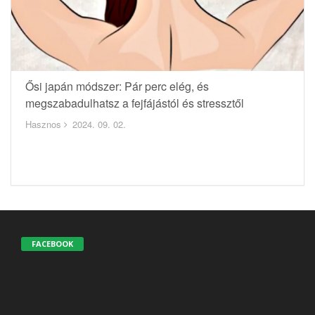
Ősi japán módszer: Pár perc elég, és
megszabadulhatsz a fejfájástól és stressztől
Hasznos
2024. 09. 02.
FACEBOOK