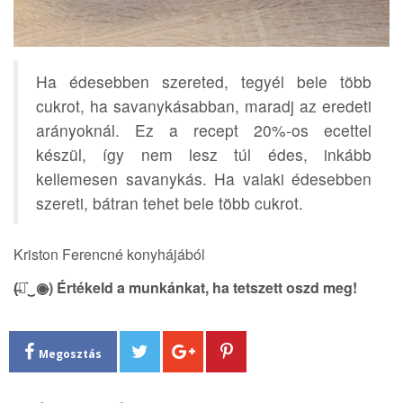
Ha édesebben szereted, tegyél bele több
cukrot, ha savanykásabban, maradj az eredeti
arányoknál. Ez a recept 20%-os ecettel
készül, így nem lesz túl édes, inkább
kellemesen savanykás. Ha valaki édesebben
szereti, bátran tehet bele több cukrot.
Kriston Ferencné konyhájából
(̶◉͛‿◉̶) Értékeld a munkánkat, ha tetszett oszd meg!
Megosztás