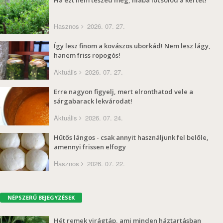
Ha ezt nem teszed meg, hiába locsolod a kertet!
Hasznos
2026. 07. 27.
Így lesz finom a kovászos uborkád! Nem lesz lágy,
hanem friss ropogós!
Aktuális
2026. 07. 27.
Erre nagyon figyelj, mert elronthatod vele a
sárgabarack lekvárodat!
Aktuális
2026. 07. 24.
Hűtős lángos - csak annyit használjunk fel belőle,
amennyi frissen elfogy
Hasznos
2026. 07. 22.
NÉPSZERŰ BEJEGYZÉSEK
Hét remek virágtáp, ami minden háztartásban