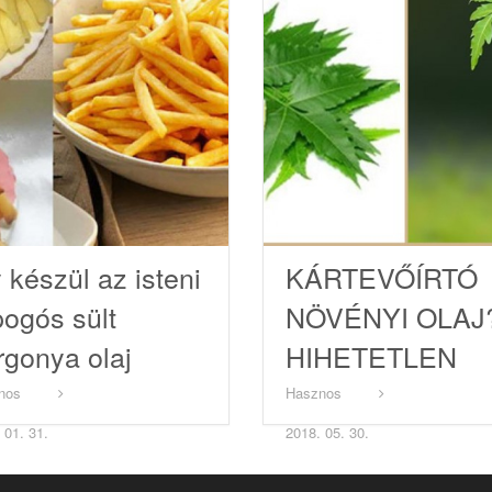
 készül az isteni
KÁRTEVŐÍRTÓ
pogós sült
NÖVÉNYI OLAJ
rgonya olaj
HIHETETLEN
kül!
HATÁSA VAN!
nos
Hasznos
 01. 31.
2018. 05. 30.