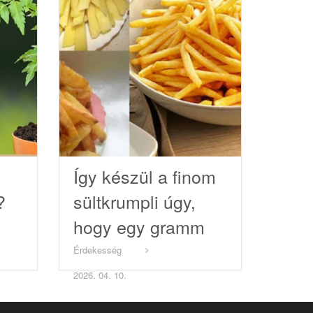
Így készül a finom
?
sültkrumpli úgy,
hogy egy gramm
olaj sem kell
Érdekesség
hozzá!
2026. 04. 10.