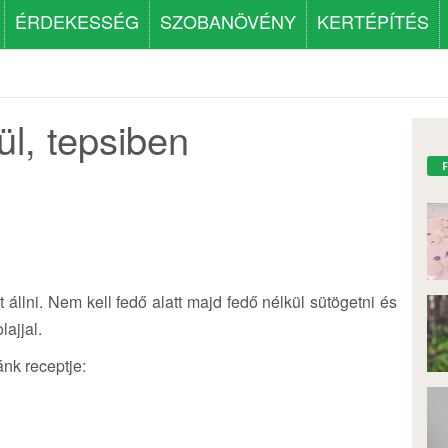
ÉRDEKESSÉG
SZOBANÖVÉNY
KERTÉPÍTÉS
kül, tepsiben
t állni. Nem kell fedő alatt majd fedő nélkül sütögetni és
lajjal.
ánk receptje: