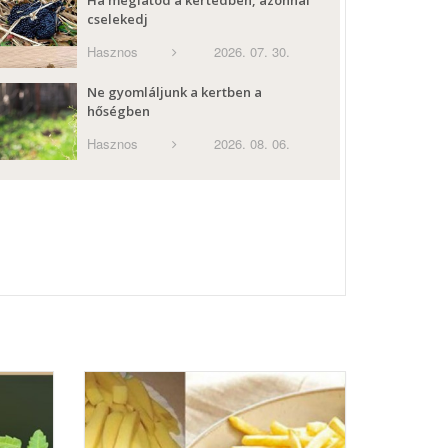
Ha meglátod a kertedben, azonnal
cselekedj
Hasznos
2026. 07. 30.
Ne gyomláljunk a kertben a
hőségben
Hasznos
2026. 08. 06.