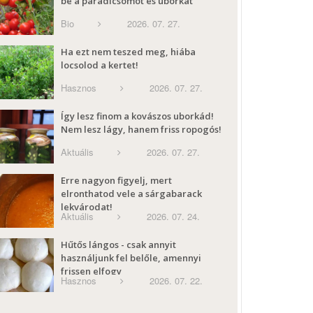
be a paradicsomot és uborkát
Bio
2026. 07. 27.
Ha ezt nem teszed meg, hiába
locsolod a kertet!
Hasznos
2026. 07. 27.
Így lesz finom a kovászos uborkád!
Nem lesz lágy, hanem friss ropogós!
Aktuális
2026. 07. 27.
Erre nagyon figyelj, mert
elronthatod vele a sárgabarack
lekvárodat!
Aktuális
2026. 07. 24.
Hűtős lángos - csak annyit
használjunk fel belőle, amennyi
frissen elfogy
Hasznos
2026. 07. 22.