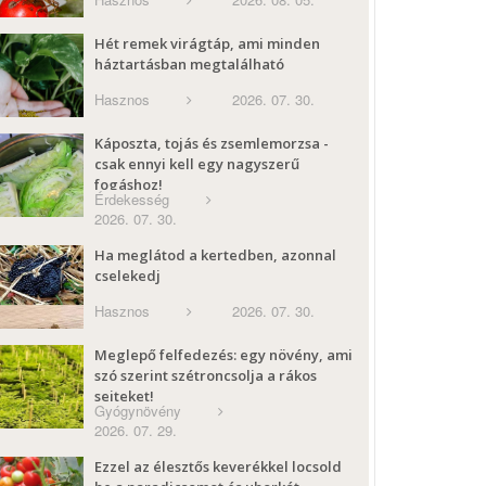
Hét remek virágtáp, ami minden
háztartásban megtalálható
Hasznos
2026. 07. 30.
Káposzta, tojás és zsemlemorzsa -
csak ennyi kell egy nagyszerű
fogáshoz!
Érdekesség
2026. 07. 30.
Ha meglátod a kertedben, azonnal
cselekedj
Hasznos
2026. 07. 30.
Meglepő felfedezés: egy növény, ami
szó szerint szétroncsolja a rákos
sejteket!
Gyógynövény
2026. 07. 29.
Ezzel az élesztős keverékkel locsold