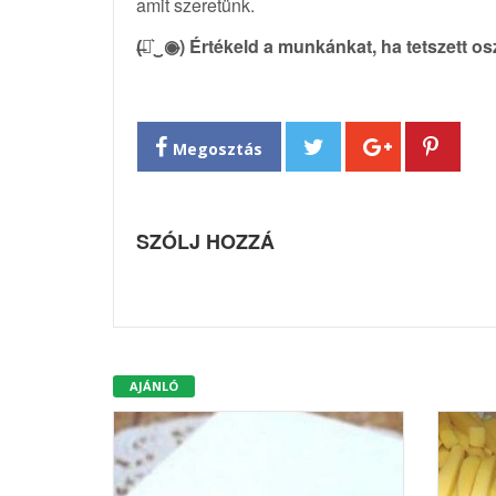
amit szeretünk.
(̶◉͛‿◉̶) Értékeld a munkánkat, ha tetszett o
Megosztás
SZÓLJ HOZZÁ
AJÁNLÓ