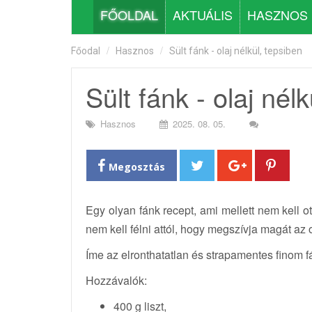
FŐOLDAL
AKTUÁLIS
HASZNOS
Főodal
Hasznos
Sült fánk - olaj nélkül, tepsiben
Sült fánk - olaj nél
Hasznos
2025. 08. 05.
Megosztás
Egy olyan fánk recept, ami mellett nem kell ot
nem kell félni attól, hogy megszívja magát az o
Íme az elronthatatlan és strapamentes finom f
Hozzávalók:
400 g liszt,