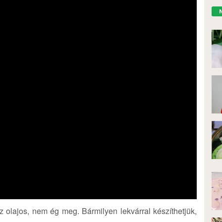
z olajos, nem ég meg. Bármilyen lekvárral készíthetjük,