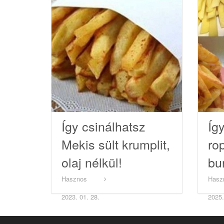
Így csinálhatsz
Így
Mekis sült krumplit,
ro
olaj nélkül!
bu
nél
Hasznos
Hasz
2023. 01. 28.
2025.