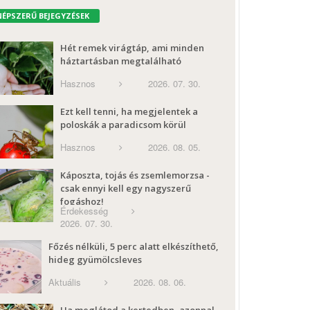
NÉPSZERŰ BEJEGYZÉSEK
Hét remek virágtáp, ami minden
háztartásban megtalálható
Hasznos
2026. 07. 30.
Ezt kell tenni, ha megjelentek a
poloskák a paradicsom körül
Hasznos
2026. 08. 05.
Káposzta, tojás és zsemlemorzsa -
csak ennyi kell egy nagyszerű
fogáshoz!
Érdekesség
2026. 07. 30.
Főzés nélküli, 5 perc alatt elkészíthető,
hideg gyümölcsleves
Aktuális
2026. 08. 06.