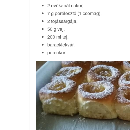
2 evőkanál cukor,
7 g porélesztő (1 csomag),
2 tojássárgája,
50 g vaj,
200 ml tej,
baracklekvár,
porcukor