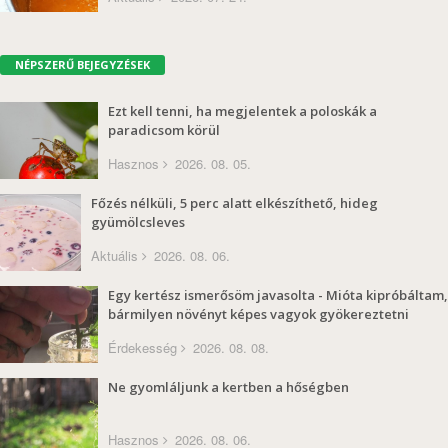
NÉPSZERŰ BEJEGYZÉSEK
Ezt kell tenni, ha megjelentek a poloskák a
paradicsom körül
Hasznos
2026. 08. 05.
Főzés nélküli, 5 perc alatt elkészíthető, hideg
gyümölcsleves
Aktuális
2026. 08. 06.
Egy kertész ismerősöm javasolta - Mióta kipróbáltam,
bármilyen növényt képes vagyok gyökereztetni
Érdekesség
2026. 08. 08.
Ne gyomláljunk a kertben a hőségben
Hasznos
2026. 08. 06.