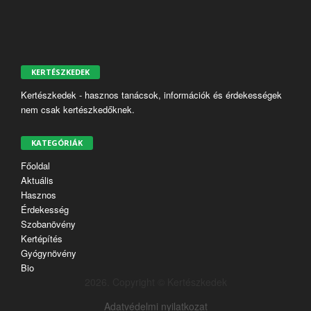
KERTÉSZKEDEK
Kertészkedek - hasznos tanácsok, információk és érdekességek
nem csak kertészkedőknek.
KATEGÓRIÁK
Főoldal
Aktuális
Hasznos
Érdekesség
Szobanövény
Kertépítés
Gyógynövény
Bio
2026. Copyright © Kertészkedek
Adatvédelmi nyilatkozat