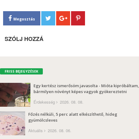
Megosztás
SZÓLJ HOZZÁ
FRISS BEJEGYZÉSEK
Egy kertész ismerősöm javasolta - Mióta kipróbáltam,
bármilyen növényt képes vagyok gyökereztetni
Érdekesség
2026. 08. 08.
Főzés nélküli, 5 perc alatt elkészíthető, hideg
gyümölcsleves
Aktuális
2026. 08. 06.