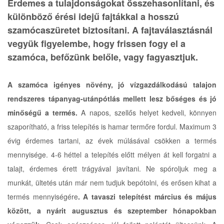
Érdemes a tulajdonságokat összehasonlítani, és
különböző érési idejű fajtákkal a hosszú
szamócaszüretet biztosítani. A fajtaválasztásnál
vegyük figyelembe, hogy frissen fogy el a
szamóca, befőzünk belőle, vagy fagyasztjuk.
A szamóca igényes növény, jó vízgazdálkodású talajon
rendszeres tápanyag-utánpótlás mellett lesz bőséges és jó
minőségű a termés.
A napos, szellős helyet kedveli, könnyen
szaporítható, a friss telepítés is hamar termőre fordul. Maximum 3
évig érdemes tartani, az évek múlásával csökken a termés
mennyisége. 4-6 héttel a telepítés előtt mélyen át kell forgatni a
talajt, érdemes érett trágyával javítani. Ne spóroljuk meg a
munkát, ültetés után már nem tudjuk bepótolni, és erősen kihat a
termés mennyiségére
. A tavaszi telepítést március és május
között, a nyárit augusztus és szeptember hónapokban