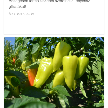
Bőségesen termő kiskertet szeretnél? Tenyéssz
gilsztákat!
Bio
2017. 09. 21.