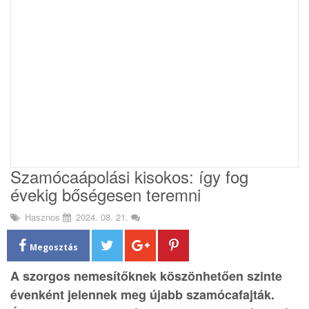
i
o
n
Szamócaápolási kisokos: így fog
évekig bőségesen teremni
Hasznos
2024. 08. 21.
Megosztás
A szorgos nemesítőknek köszönhetően szinte
évenként jelennek meg újabb szamócafajták.