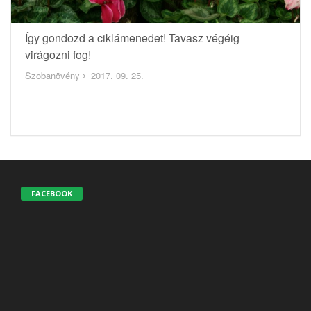
Így gondozd a ciklámenedet! Tavasz végéig
virágozni fog!
Szobanövény
2017. 09. 25.
FACEBOOK