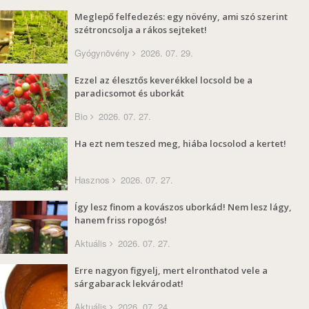
Meglepő felfedezés: egy növény, ami szó szerint
szétroncsolja a rákos sejteket!
Gyógynövény
2026. 07. 29.
Ezzel az élesztős keverékkel locsold be a
paradicsomot és uborkát
Bio
2026. 07. 27.
Ha ezt nem teszed meg, hiába locsolod a kertet!
Hasznos
2026. 07. 27.
Így lesz finom a kovászos uborkád! Nem lesz lágy,
hanem friss ropogós!
Aktuális
2026. 07. 27.
Erre nagyon figyelj, mert elronthatod vele a
sárgabarack lekvárodat!
Aktuális
2026. 07. 24.