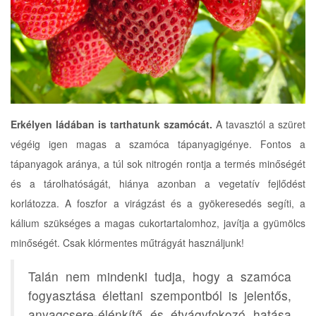
Erkélyen ládában is tarthatunk szamócát.
A tavasztól a szüret
végéig igen magas a szamóca tápanyagigénye. Fontos a
tápanyagok aránya, a túl sok nitrogén rontja a termés minőségét
és a tárolhatóságát, hiánya azonban a vegetatív fejlődést
korlátozza. A foszfor a virágzást és a gyökeresedés segíti, a
kálium szükséges a magas cukortartalomhoz, javítja a gyümölcs
minőségét. Csak klórmentes műtrágyát használjunk!
Talán nem mindenki tudja, hogy a szamóca
fogyasztása élettani szempontból is jelentős,
anyagcsere-élénkítő és étvágyfokozó hatása