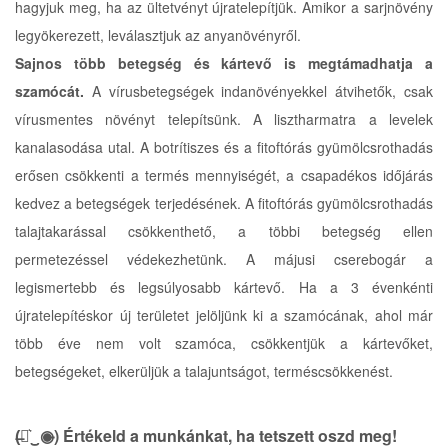
hagyjuk meg, ha az ültetvényt újratelepítjük. Amikor a sarjnövény
legyökerezett, leválasztjuk az anyanövényről.
Sajnos több betegség és kártevő is megtámadhatja a
szamócát.
A vírusbetegségek indanövényekkel átvihetők, csak
vírusmentes növényt telepítsünk. A lisztharmatra a levelek
kanalasodása utal. A botrítiszes és a fitoftórás gyümölcsrothadás
erősen csökkenti a termés mennyiségét, a csapadékos időjárás
kedvez a betegségek terjedésének. A fitoftórás gyümölcsrothadás
talajtakarással csökkenthető, a többi betegség ellen
permetezéssel védekezhetünk. A májusi cserebogár a
legismertebb és legsúlyosabb kártevő. Ha a 3 évenkénti
újratelepítéskor új területet jelöljünk ki a szamócának, ahol már
több éve nem volt szamóca, csökkentjük a kártevőket,
betegségeket, elkerüljük a talajuntságot, terméscsökkenést.
(̶◉͛‿◉̶) Értékeld a munkánkat, ha tetszett oszd meg!