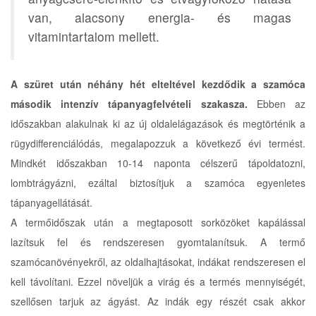
van, alacsony energia- és magas
vitamintartalom mellett.
A szüret után néhány hét elteltével kezdődik a szamóca
második intenzív tápanyagfelvételi szakasza.
Ebben az
időszakban alakulnak ki az új oldalelágazások és megtörténik a
rügydifferenciálódás, megalapozzuk a következő évi termést.
Mindkét időszakban 10-14 naponta célszerű tápoldatozni,
lombtrágyázni, ezáltal biztosítjuk a szamóca egyenletes
tápanyagellátását.
A termőidőszak után a megtaposott sorközöket kapálással
lazítsuk fel és rendszeresen gyomtalanítsuk. A termő
szamócanövényekről, az oldalhajtásokat, indákat rendszeresen el
kell távolítani. Ezzel növeljük a virág és a termés mennyiségét,
szellősen tarjuk az ágyást. Az indák egy részét csak akkor