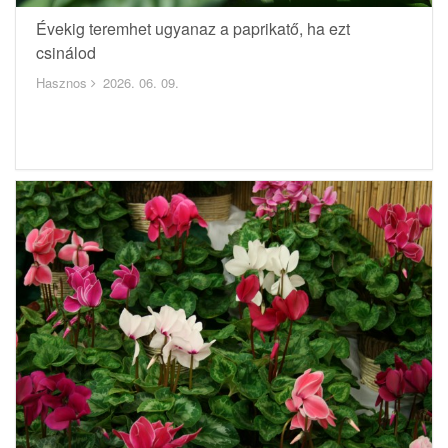
Évekig teremhet ugyanaz a paprikatő, ha ezt
csinálod
Hasznos
2026. 06. 09.