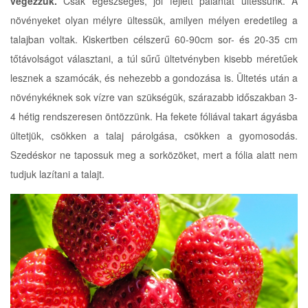
végezzük.
Csak egészséges, jól fejlett palántát ültessünk. A
növényeket olyan mélyre ültessük, amilyen mélyen eredetileg a
talajban voltak. Kiskertben célszerű 60-90cm sor- és 20-35 cm
tőtávolságot választani, a túl sűrű ültetvényben kisebb méretűek
lesznek a szamócák, és nehezebb a gondozása is. Ültetés után a
növénykéknek sok vízre van szükségük, szárazabb időszakban 3-
4 hétig rendszeresen öntözzünk. Ha fekete fóliával takart ágyásba
ültetjük, csökken a talaj párolgása, csökken a gyomosodás.
Szedéskor ne tapossuk meg a sorközöket, mert a fólia alatt nem
tudjuk lazítani a talajt.