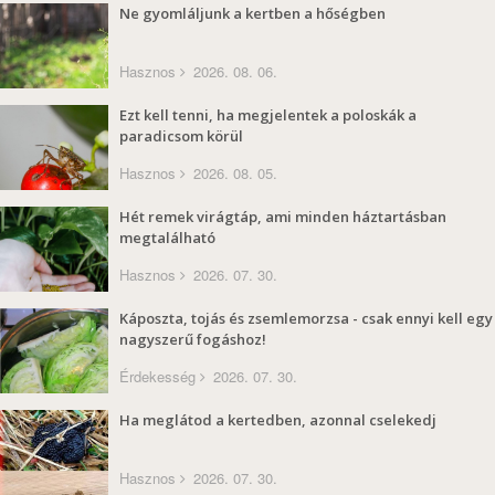
Ne gyomláljunk a kertben a hőségben
Hasznos
2026. 08. 06.
Ezt kell tenni, ha megjelentek a poloskák a
paradicsom körül
Hasznos
2026. 08. 05.
Hét remek virágtáp, ami minden háztartásban
megtalálható
Hasznos
2026. 07. 30.
Káposzta, tojás és zsemlemorzsa - csak ennyi kell egy
nagyszerű fogáshoz!
Érdekesség
2026. 07. 30.
Ha meglátod a kertedben, azonnal cselekedj
Hasznos
2026. 07. 30.