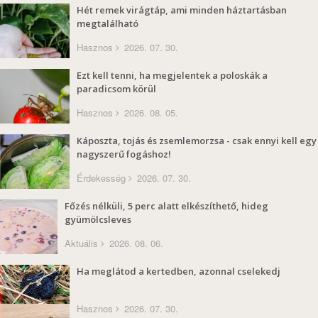
Hét remek virágtáp, ami minden háztartásban
megtalálható
Hasznos
2026. 07. 30.
Ezt kell tenni, ha megjelentek a poloskák a
paradicsom körül
Hasznos
2026. 08. 05.
Káposzta, tojás és zsemlemorzsa - csak ennyi kell egy
nagyszerű fogáshoz!
Érdekesség
2026. 07. 30.
Főzés nélküli, 5 perc alatt elkészíthető, hideg
gyümölcsleves
Aktuális
2026. 08. 06.
Ha meglátod a kertedben, azonnal cselekedj
Hasznos
2026. 07. 30.