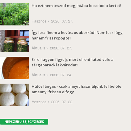
Ha ezt nem teszed meg, hiába locsolod a kertet!
Hasznos
2026. 07. 27.
Így lesz finom a kovászos uborkád! Nem lesz lágy,
hanem friss ropogós!
Aktuális
2026. 07. 27.
Erre nagyon figyelj, mert elronthatod vele a
sárgabarack lekvárodat!
Aktuális
2026. 07. 24.
Hűtős lángos - csak annyit használjunk fel belőle,
amennyi frissen elfogy
Hasznos
2026. 07. 22.
NÉPSZERŰ BEJEGYZÉSEK