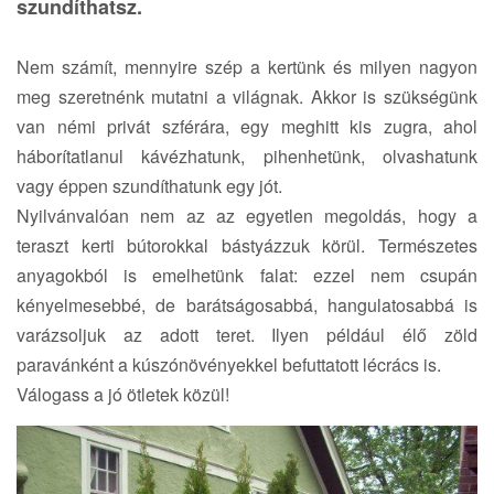
szundíthatsz.
Nem számít, mennyire szép a kertünk és milyen nagyon
meg szeretnénk mutatni a világnak. Akkor is szükségünk
van némi privát szférára, egy meghitt kis zugra, ahol
háborítatlanul kávézhatunk, pihenhetünk, olvashatunk
vagy éppen szundíthatunk egy jót.
Nyilvánvalóan nem az az egyetlen megoldás, hogy a
teraszt kerti bútorokkal bástyázzuk körül. Természetes
anyagokból is emelhetünk falat: ezzel nem csupán
kényelmesebbé, de barátságosabbá, hangulatosabbá is
varázsoljuk az adott teret. Ilyen például élő zöld
paravánként a kúszónövényekkel befuttatott lécrács is.
Válogass a jó ötletek közül!