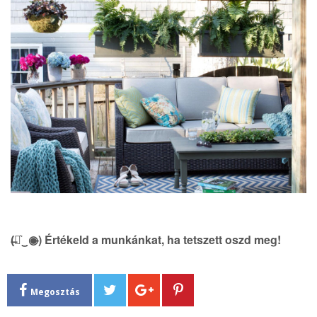
(̶◉͛‿◉̶) Értékeld a munkánkat, ha tetszett oszd meg!
Megosztás