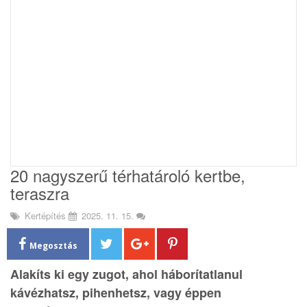
i
o
n
20 nagyszerű térhatároló kertbe,
teraszra
Kertépítés
2025. 11. 15.
Megosztás
Alakíts ki egy zugot, ahol háborítatlanul
kávézhatsz, pihenhetsz, vagy éppen