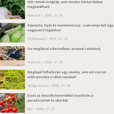
Hét remek virágtáp, ami minden háztartásban
megtalálható
Hasznos
2026. 07. 30.
Káposzta, tojás és zsemlemorzsa - csak ennyi kell egy
nagyszerű fogáshoz!
Érdekesség
2026. 07. 30.
Ha meglátod a kertedben, azonnal cselekedj
Hasznos
2026. 07. 30.
Meglepő felfedezés: egy növény, ami szó szerint
szétroncsolja a rákos sejteket!
Gyógynövény
2026. 07. 29.
Ezzel az élesztős keverékkel locsold be a
paradicsomot és uborkát
Bio
2026. 07. 27.