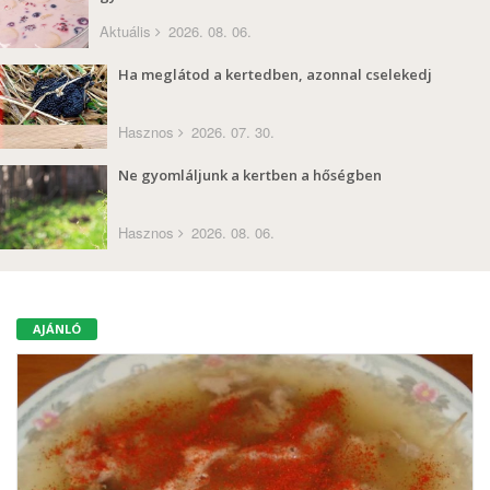
Aktuális
2026. 08. 06.
Ha meglátod a kertedben, azonnal cselekedj
Hasznos
2026. 07. 30.
Ne gyomláljunk a kertben a hőségben
Hasznos
2026. 08. 06.
AJÁNLÓ