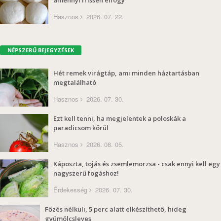
Hasznos
2026. 07. 22.
NÉPSZERŰ BEJEGYZÉSEK
Hét remek virágtáp, ami minden háztartásban
megtalálható
Hasznos
2026. 07. 30.
Ezt kell tenni, ha megjelentek a poloskák a
paradicsom körül
Hasznos
2026. 08. 05.
Káposzta, tojás és zsemlemorzsa - csak ennyi kell egy
nagyszerű fogáshoz!
Érdekesség
2026. 07. 30.
Főzés nélküli, 5 perc alatt elkészíthető, hideg
gyümölcsleves