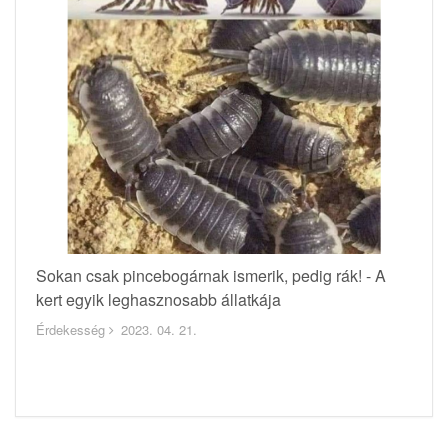
Sokan csak pincebogárnak ismerik, pedig rák! - A
kert egyik leghasznosabb állatkája
Érdekesség
2023. 04. 21.