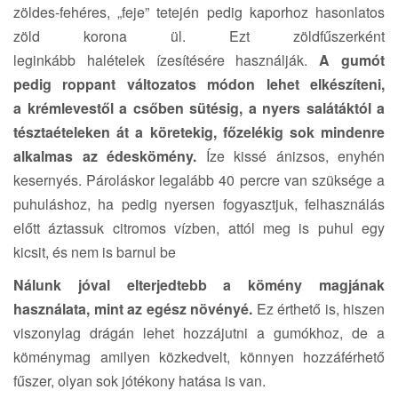
i
zöldes-fehéres, „feje” tetején pedig kaporhoz hasonlatos
o
zöld korona ül. Ezt zöldfűszerként
n
leginkább halételek ízesítésére használják.
A gumót
pedig roppant változatos módon lehet elkészíteni,
a krémlevestől a csőben sütésig, a nyers salátáktól a
tésztaételeken át a köretekig, főzelékig sok mindenre
alkalmas az édeskömény.
Íze kissé ánizsos, enyhén
kesernyés. Pároláskor legalább 40 percre van szüksége a
puhuláshoz, ha pedig nyersen fogyasztjuk, felhasználás
előtt áztassuk citromos vízben, attól meg is puhul egy
kicsit, és nem is barnul be
Nálunk jóval elterjedtebb a kömény magjának
használata, mint az egész növényé.
Ez érthető is, hiszen
viszonylag drágán lehet hozzájutni a gumókhoz, de a
köménymag amilyen közkedvelt, könnyen hozzáférhető
fűszer, olyan sok jótékony hatása is van.