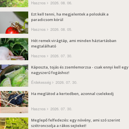
Hasznos
2026. 08. 06.
Ezt kell tenni, ha megjelentek a poloskák a
paradicsom körül
Hasznos
2026. 08. 05.
Hét remek virágtáp, ami minden háztartásban
megtalálható
Hasznos
2026. 07. 30.
Káposzta, tojás és zsemlemorzsa - csak ennyi kell egy
nagyszerű fogáshoz!
Érdekesség
2026. 07. 30.
Ha meglátod a kertedben, azonnal cselekedj
Hasznos
2026. 07. 30.
Meglepő felfedezés: egy növény, ami szó szerint
szétroncsolja a rákos sejteket!