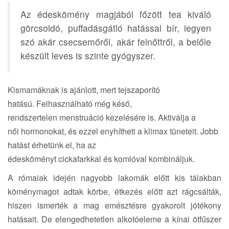
Az édeskömény magjából főzött tea kiváló
görcsoldó, puffadásgátló hatással bír, legyen
szó akár csecsemőről, akár felnőttről, a belőle
készült leves is szinte gyógyszer.
Kismamáknak is ajánlott, mert tejszaporító
hatású. Felhasználható még késő,
rendszertelen menstruáció kezelésére is. Aktiválja a
női hormonokat, és ezzel enyhítheti a klimax tüneteit. Jobb
hatást érhetünk el, ha az
édesköményt cickafarkkal és komlóval kombináljuk.
A rómaiak idején nagyobb lakomák előtt kis tálakban
köménymagot adtak körbe, étkezés előtt azt rágcsálták,
hiszen ismerték a mag emésztésre gyakorolt jótékony
hatásait. De elengedhetetlen alkotóeleme a kínai ötfűszer