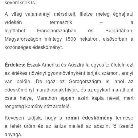
keveréknek is.
A világ valamennyi mérsékelt, illetve meleg éghajlatú
vidékén termesztik – a
legtöbbet Franciaországban és Bulgáriában,
Magyarországon mintegy 1500 hektáron, elsősorban a
közönséges édesköményt.
Érdekes:
Észak-Amerika és Ausztrália egyes területein ezt
az értékes növényt gyomnövényként tartják számon, annyi
van belőle. De igaz ez Görögországra is, ahol az
édesköményt marathosnak hívják, és az egykori marathoni
csata helye, Marathon éppen azért kapta nevét, mert
rengeteg kömény nőtt arrafelé.
Kevesen tudják, hogy a
római édeskömény
termése
a fehér üröm és az ánizs mellett az abszint fő ízesítő
anyaga.