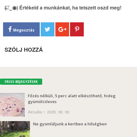
(̶◉͛‿◉̶) Értékeld a munkánkat, ha tetszett oszd meg!
Megosztás
SZÓLJ HOZZÁ
FRISS BEJEGYZÉSEK
Főzés nélküli, 5 perc alatt elkészíthető, hideg
gyümölcsleves
Aktuális
2026. 08. 06.
Ne gyomláljunk a kertben a hőségben