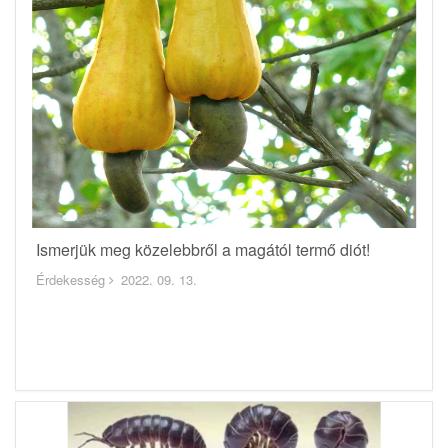
Ismerjük meg közelebbről a magától termő diót!
Érdekesség
2022. 09. 13.