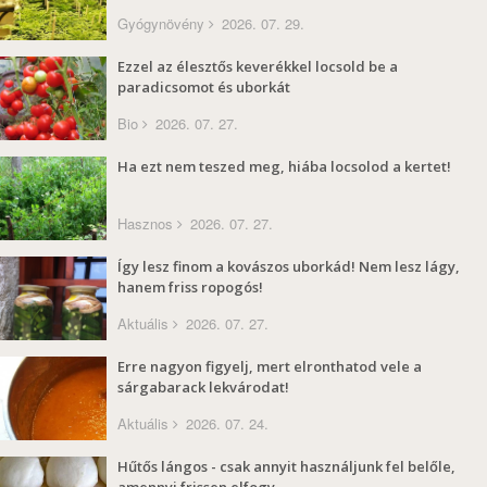
Gyógynövény
2026. 07. 29.
Ezzel az élesztős keverékkel locsold be a
paradicsomot és uborkát
Bio
2026. 07. 27.
Ha ezt nem teszed meg, hiába locsolod a kertet!
Hasznos
2026. 07. 27.
Így lesz finom a kovászos uborkád! Nem lesz lágy,
hanem friss ropogós!
Aktuális
2026. 07. 27.
Erre nagyon figyelj, mert elronthatod vele a
sárgabarack lekvárodat!
Aktuális
2026. 07. 24.
Hűtős lángos - csak annyit használjunk fel belőle,
amennyi frissen elfogy