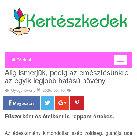
Főoldal
T
o
Alig ismerjük, pedig az emésztésünkre
g
az egyik legjobb hatású növény
g
l
Gyógynövény
2025. 09. 10.
e
n
a
Megosztás
v
Fűszerként és ételként is roppant értékes.
i
g
a
Az édeskömény kimondottan szép zöldség, gumója üde
t