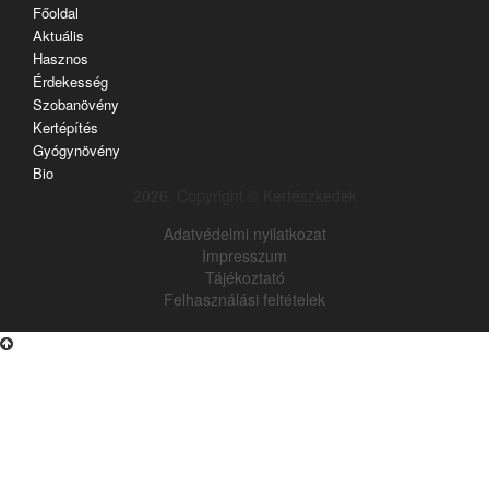
Főoldal
Aktuális
Hasznos
Érdekesség
Szobanövény
Kertépítés
Gyógynövény
Bio
2026. Copyright © Kertészkedek
Adatvédelmi nyilatkozat
Impresszum
Tájékoztató
Felhasználási feltételek