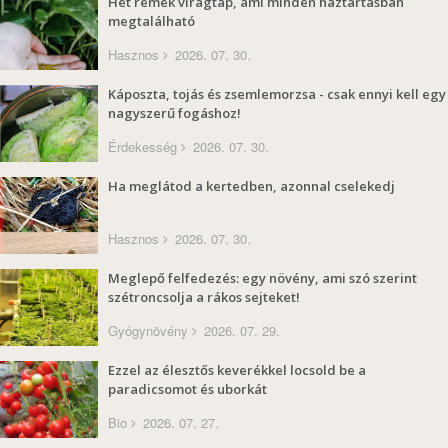
Hét remek virágtáp, ami minden háztartásban
megtalálható
Hasznos
2026. 07. 30.
Káposzta, tojás és zsemlemorzsa - csak ennyi kell egy
nagyszerű fogáshoz!
Érdekesség
2026. 07. 30.
Ha meglátod a kertedben, azonnal cselekedj
Hasznos
2026. 07. 30.
Meglepő felfedezés: egy növény, ami szó szerint
szétroncsolja a rákos sejteket!
Gyógynövény
2026. 07. 29.
Ezzel az élesztős keverékkel locsold be a
paradicsomot és uborkát
Bio
2026. 07. 27.