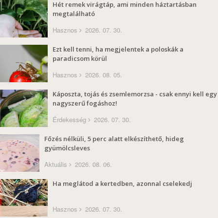
Hét remek virágtáp, ami minden háztartásban
megtalálható
Hasznos
2026. 07. 30.
Ezt kell tenni, ha megjelentek a poloskák a
paradicsom körül
Hasznos
2026. 08. 05.
Káposzta, tojás és zsemlemorzsa - csak ennyi kell egy
nagyszerű fogáshoz!
Érdekesség
2026. 07. 30.
Főzés nélküli, 5 perc alatt elkészíthető, hideg
gyümölcsleves
Aktuális
2026. 08. 06.
Ha meglátod a kertedben, azonnal cselekedj
Hasznos
2026. 07. 30.