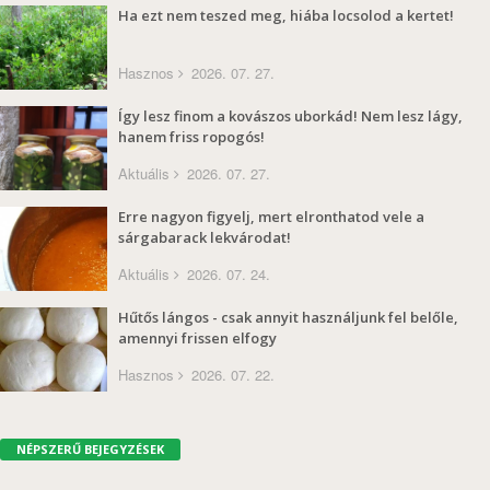
Ha ezt nem teszed meg, hiába locsolod a kertet!
Hasznos
2026. 07. 27.
Így lesz finom a kovászos uborkád! Nem lesz lágy,
hanem friss ropogós!
Aktuális
2026. 07. 27.
Erre nagyon figyelj, mert elronthatod vele a
sárgabarack lekvárodat!
Aktuális
2026. 07. 24.
Hűtős lángos - csak annyit használjunk fel belőle,
amennyi frissen elfogy
Hasznos
2026. 07. 22.
NÉPSZERŰ BEJEGYZÉSEK