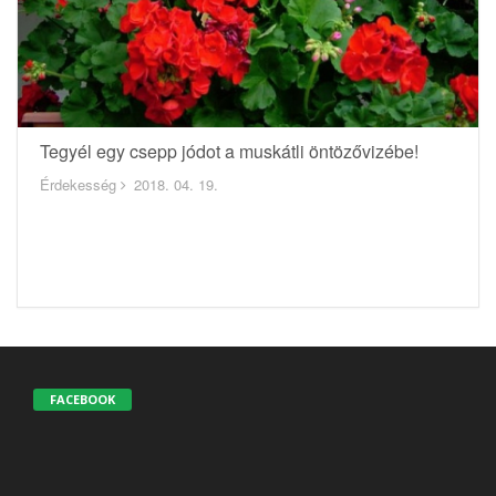
Tegyél egy csepp jódot a muskátli öntözővizébe!
Érdekesség
2018. 04. 19.
FACEBOOK