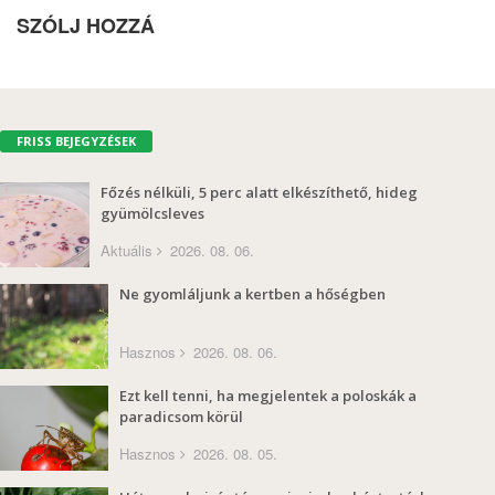
SZÓLJ HOZZÁ
FRISS BEJEGYZÉSEK
Főzés nélküli, 5 perc alatt elkészíthető, hideg
gyümölcsleves
Aktuális
2026. 08. 06.
Ne gyomláljunk a kertben a hőségben
Hasznos
2026. 08. 06.
Ezt kell tenni, ha megjelentek a poloskák a
paradicsom körül
Hasznos
2026. 08. 05.