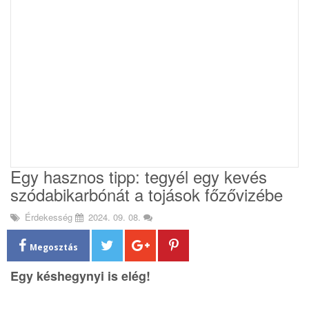
i
o
n
Egy hasznos tipp: tegyél egy kevés
szódabikarbónát a tojások főzővizébe
Érdekesség
2024. 09. 08.
Megosztás
Egy késhegynyi is elég!