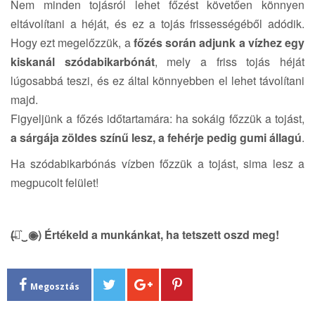
Nem minden tojásról lehet főzést követően könnyen
eltávolítani a héját, és ez a tojás frissességéből adódik.
Hogy ezt megelőzzük, a
főzés során adjunk a vízhez egy
kiskanál szódabikarbónát
, mely a friss tojás héját
lúgosabbá teszi, és ez által könnyebben el lehet távolítani
majd.
Figyeljünk a főzés időtartamára: ha sokáig főzzük a tojást,
a sárgája zöldes színű lesz, a fehérje pedig gumi állagú
.
Ha szódabikarbónás vízben főzzük a tojást, sima lesz a
megpucolt felület!
(̶◉͛‿◉̶) Értékeld a munkánkat, ha tetszett oszd meg!
Megosztás