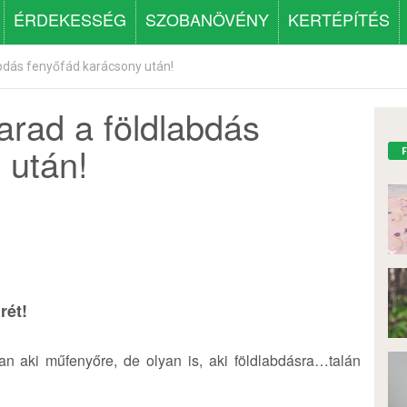
ÉRDEKESSÉG
SZOBANÖVÉNY
KERTÉPÍTÉS
bdás fenyőfád karácsony után!
rad a földlabdás
 után!
rét!
n aki műfenyőre, de olyan is, aki földlabdásra…talán