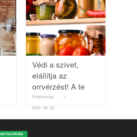
Védi a szívet,
elállítja az
orrvérzést! A te
kamrádban is
Érdekesség
biztosan van!
2023. 08. 03.
KATEGÓRIÁK