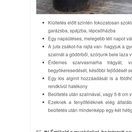
Kiültetés előtt szintén fokozatosan szo
garázsba, spájzba, lépcsőházba
Egy napsütéses, melegebb téli napot vá
A juta zsákot-ha rajta van- hagyjuk a gy
szalmát a gödörből, szórjunk bele laza v
Érdemes szarvasmarha trágyát, v
begyökeresedését, későbbi fejlődését se
Egy kis alginit hozzáadását is a föld
rendkívül hatékony
Beültetés után szalmával, vagy 5-8 cm va
Ezeknek a fenyőféléknek elég általába
beültetés után mindenképp egy-két hétig 
(̶◉͛‿◉̶) Értékeld a munkánkat, ha tetszett o