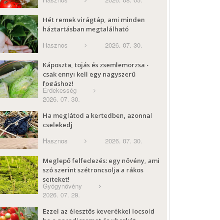
Hét remek virágtáp, ami minden
háztartásban megtalálható
Hasznos
2026. 07. 30.
Káposzta, tojás és zsemlemorzsa -
csak ennyi kell egy nagyszerű
fogáshoz!
Érdekesség
2026. 07. 30.
Ha meglátod a kertedben, azonnal
cselekedj
Hasznos
2026. 07. 30.
Meglepő felfedezés: egy növény, ami
szó szerint szétroncsolja a rákos
sejteket!
Gyógynövény
2026. 07. 29.
Ezzel az élesztős keverékkel locsold