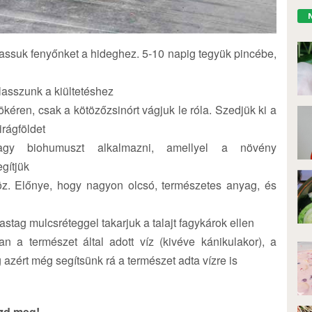
ktassuk fenyőnket a hideghez. 5-10 napig tegyük pincébe,
lasszunk a kiültetéshez
ökéren, csak a kötözőzsinórt vágjuk le róla. Szedjük ki a
irágföldet
agy biohumuszt alkalmazni, amellyel a növény
gítjük
höz. Előnye, hogy nagyon olcsó, természetes anyag, és
stag mulcsréteggel takarjuk a talajt fagykárok ellen
n a természet által adott víz (kivéve kánikulakor), a
azért még segítsünk rá a természet adta vízre is
szd meg!