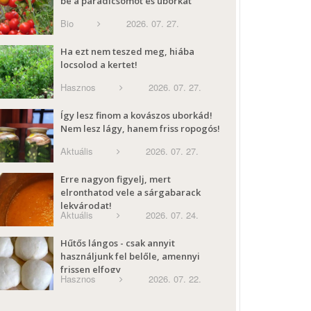
be a paradicsomot és uborkát
Bio
2026. 07. 27.
Ha ezt nem teszed meg, hiába
locsolod a kertet!
Hasznos
2026. 07. 27.
Így lesz finom a kovászos uborkád!
Nem lesz lágy, hanem friss ropogós!
Aktuális
2026. 07. 27.
Erre nagyon figyelj, mert
elronthatod vele a sárgabarack
lekvárodat!
Aktuális
2026. 07. 24.
Hűtős lángos - csak annyit
használjunk fel belőle, amennyi
frissen elfogy
Hasznos
2026. 07. 22.