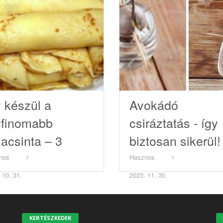
y készül a
Avokádó
gfinomabb
csiráztatás - így
lacsinta – 3
biztosan sikerül!
ükk, amire
nos
Hasznos
ztosan te sem
 10. 31.
2023. 11. 30.
ndoltál
KERTÉSZKEDEK