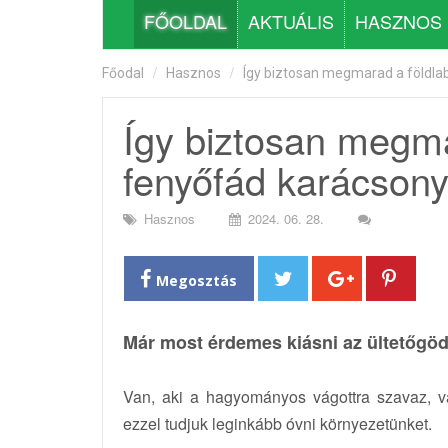
FŐOLDAL
AKTUÁLIS
HASZNOS
Főodal
Hasznos
Így biztosan megmarad a földla
Így biztosan megma
fenyőfád karácsony
Hasznos
2024. 06. 28.
Megosztás
Már most érdemes kiásni az ültetőgöd
Van, aki a hagyományos vágottra szavaz, va
ezzel tudjuk leginkább óvni környezetünket.