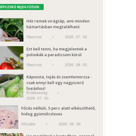
NÉPSZERŰ BEJEGYZÉSEK
Hét remek virágtáp, ami minden
háztartásban megtalálható
Hasznos
2026. 07. 30.
Ezt kell tenni, ha megjelentek a
poloskák a paradicsom körül
Hasznos
2026. 08. 05.
Káposzta, tojás és zsemlemorzsa -
csak ennyi kell egy nagyszerű
fogáshoz!
Érdekesség
2026. 07. 30.
Főzés nélküli, 5 perc alatt elkészíthető,
hideg gyümölcsleves
Aktuális
2026. 08. 06.