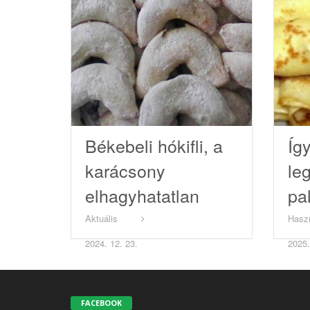
Békebeli hókifli, a
Íg
karácsony
le
elhagyhatatlan
pa
sütije
tr
Aktuális
Hasz
bi
2024. 12. 23.
2025.
go
FACEBOOK