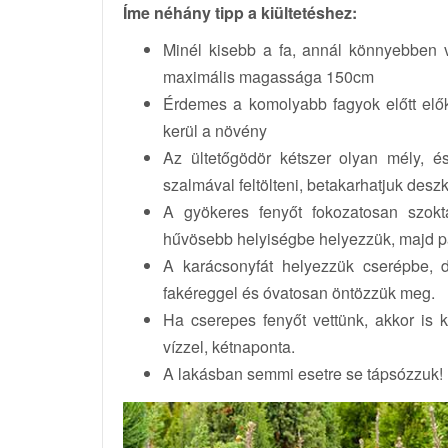
Íme néhány tipp a kiültetéshez:
Minél kisebb a fa, annál könnyebben vé
maximális magassága 150cm
Érdemes a komolyabb fagyok előtt elők
kerül a növény
Az ültetőgödör kétszer olyan mély, é
szalmával feltölteni, betakarhatjuk desz
A gyökeres fenyőt fokozatosan szok
hűvösebb helyiségbe helyezzük, majd 
A karácsonyfát helyezzük cserépbe, d
fakéreggel és óvatosan öntözzük meg.
Ha cserepes fenyőt vettünk, akkor is 
vízzel, kétnaponta.
A lakásban semmi esetre se tápsózzuk!