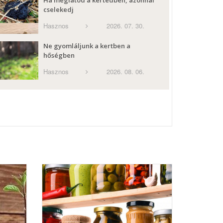
Ha meglátod a kertedben, azonnal
cselekedj
Hasznos
2026. 07. 30.
Ne gyomláljunk a kertben a
hőségben
Hasznos
2026. 08. 06.