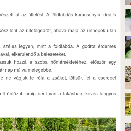
szeli át az ültetést. A földlabdás karácsonyfa ideális
észíteni az ültetőgödröt, ahová majd az ünnepek után
s széles legyen, mint a földlabda. A gödröt érdemes
kával, elkerülendő a baleseteket.
tassuk hozzá a szoba hőmérsékletéhez, először egy
pár nap múlva melegebbe.
e ne vágjuk le róla a zsákot, töltsük fel a cserepet
kell öntözni, amíg bent van a lakásban. kevés langyos