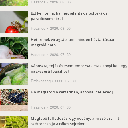
Hasznos
2026. 08. 06.
Ezt kell tenni, ha megjelentek a poloskák a
paradicsom körül
Hasznos
2026. 08. 05.
Hét remek virágtáp, ami minden háztartásban
megtalálható
Hasznos
2026. 07. 30.
Káposzta, tojás és zsemlemorzsa - csak ennyi kell egy
nagyszerű fogáshoz!
Érdekesség
2026. 07. 30.
Ha meglátod a kertedben, azonnal cselekedj
Hasznos
2026. 07. 30.
Meglepő felfedezés: egy növény, ami szó szerint
szétroncsolja a rákos sejteket!