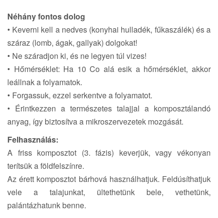
Néhány fontos dolog
• Keverni kell a nedves (konyhai hulladék, fűkaszálék) és a
száraz (lomb, ágak, gallyak) dolgokat!
• Ne száradjon ki, és ne legyen túl vizes!
• Hőmérséklet: Ha 10 Co alá esik a hőmérséklet, akkor
leállnak a folyamatok.
• Forgassuk, ezzel serkentve a folyamatot.
• Érintkezzen a természetes talajjal a komposztálandó
anyag, így biztosítva a mikroszervezetek mozgását.
Felhasználás:
A friss komposztot (3. fázis) keverjük, vagy vékonyan
terítsük a földfelszínre.
Az érett komposztot bárhová használhatjuk. Feldúsíthatjuk
vele a talajunkat, ültethetünk bele, vethetünk,
palántázhatunk benne.