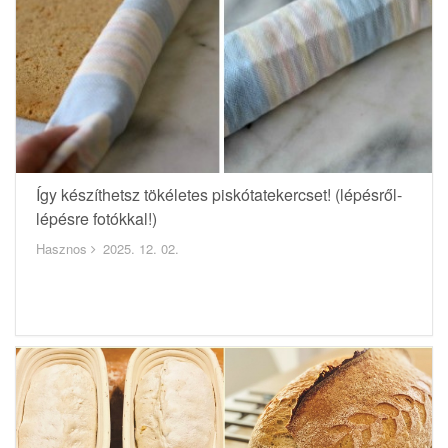
Így készíthetsz tökéletes piskótatekercset! (lépésről-
lépésre fotókkal!)
Hasznos
2025. 12. 02.