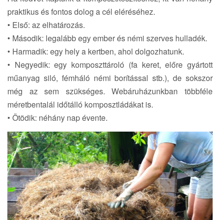
praktikus és fontos dolog a cél eléréséhez.
• Első: az elhatározás.
• Második: legalább egy ember és némi szerves hulladék.
• Harmadik: egy hely a kertben, ahol dolgozhatunk.
• Negyedik: egy komposzttároló (fa keret, előre gyártott
műanyag siló, fémháló némi borítással stb.), de sokszor
még az sem szükséges. Webáruházunkban többféle
méretbentalál időtálló komposztládákat is.
• Ötödik: néhány nap évente.