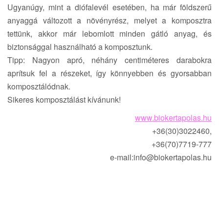
Ugyanúgy, mint a diófalevél esetében, ha már földszerű
anyaggá változott a növényrész, melyet a komposztra
tettünk, akkor már lebomlott minden gátló anyag, és
biztonsággal használható a komposztunk.
Tipp: Nagyon apró, néhány centiméteres darabokra
aprítsuk fel a részeket, így könnyebben és gyorsabban
komposztálódnak.
Sikeres komposztálást kívánunk!
www.biokertapolas.hu
+36(30)3022460,
+36(70)7719-777
e-mail:
info@biokertapolas.hu