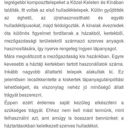
legrégebbi komposzttelepeket a Közel-Keleten és Kínában
találták. Itt voltak az első hulladéktelepek. Külön gyűjtötték
az éghető, az újrahasznosítható és egyéb
hulladéktípusokat, majd feldolgozták. A kínaiak évezredek
óta különös figyelmet fordítanak a házakból, kertekből,
mezőgazdasági területekről származó szerves anyagok
hasznosítására, így nyerve rengeteg ingyen tápanyagot.
Mára megváltozott a mezőgazdaság kis hazánkban. Egyre
kevesebb a háztáji kertekben tartott haszonállatok száma.
Inkább nagyobb állattartó telepek alakultak ki. Ez
jelentősen lecsökkentette a kiskertek tápanyagutánpótlási
lehetőségeit, és viszonylag nehéz jó minőségű állati
trágyát beszerezni.
Éppen ezért érdemes saját kezűleg elkészíteni a
szükséges trágyát. Ehhez nem kell mást tennünk, mint
felhasználni azt, ami amúgy is bosszant bennünket: a
háztartásokban keletkezett szerves hulladékot.