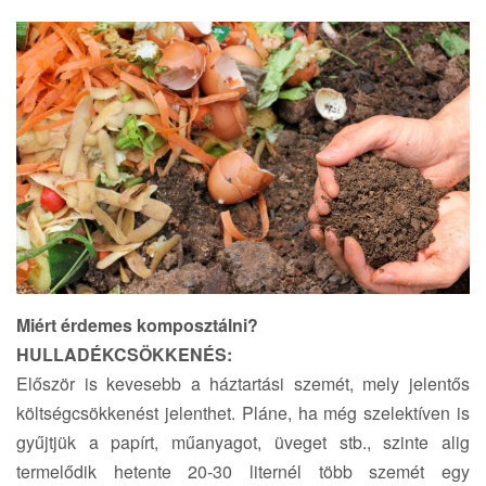
Miért érdemes komposztálni?
HULLADÉKCSÖKKENÉS:
Először is kevesebb a háztartási szemét, mely jelentős
költségcsökkenést jelenthet. Pláne, ha még szelektíven is
gyűjtjük a papírt, műanyagot, üveget stb., szinte alig
termelődik hetente 20-30 liternél több szemét egy