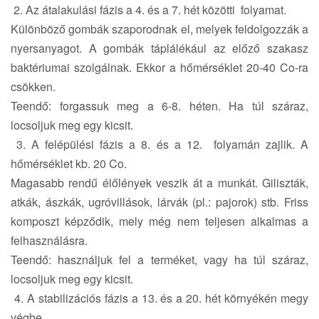
2. Az átalakulási fázis a 4. és a 7. hét közötti folyamat.
Különböző gombák szaporodnak el, melyek feldolgozzák a
nyersanyagot. A gombák táplálékául az előző szakasz
baktériumai szolgálnak. Ekkor a hőmérséklet 20-40 Co-ra
csökken.
Teendő: forgassuk meg a 6-8. héten. Ha túl száraz,
locsoljuk meg egy kicsit.
3. A felépülési fázis a 8. és a 12. folyamán zajlik. A
hőmérséklet kb. 20 Co.
Magasabb rendű élőlények veszik át a munkát. Giliszták,
atkák, ászkák, ugróvillások, lárvák (pl.: pajorok) stb. Friss
komposzt képződik, mely még nem teljesen alkalmas a
felhasználásra.
Teendő: használjuk fel a terméket, vagy ha túl száraz,
locsoljuk meg egy kicsit.
4. A stabilizációs fázis a 13. és a 20. hét környékén megy
végbe.