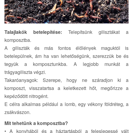
Talajlakók betelepítése:
Telepítsünk gilisztákat a
komposztba.
A giliszták és más fontos élőlények maguktól is
betelepülnek, ám ha van lehetőségünk, szerezzük be és
tegyük a komposztunkba. A legjobb munkát a
trágyagiliszta végzi.
Takaróanyagok: Szerepe, hogy ne száradjon ki a
komposzt, visszatartsa a keletkezett hőt, megőrizze a
kepéződött nitrogént.
E célra alkalmas például a lomb, egy vékony földréteg, a
zsákvászon.
Mit tehetünk a komposztba?
• A konyhából és a háztartásból a feleslegessé vált