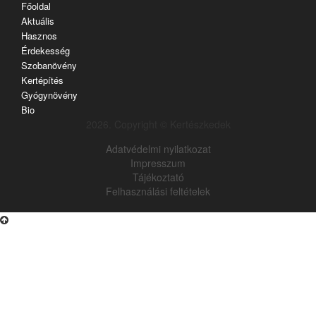
Főoldal
Aktuális
Hasznos
Érdekesség
Szobanövény
Kertépítés
Gyógynövény
Bio
2026. Copyright © Kertészkedek
Adatvédelmi nyilatkozat
Impresszum
Tájékoztató
Felhasználási feltételek