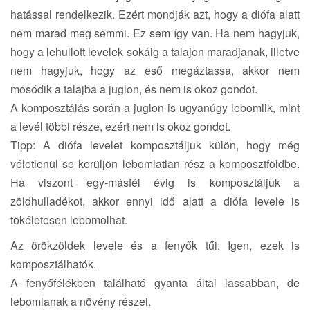
hatással rendelkezik. Ezért mondják azt, hogy a diófa alatt
nem marad meg semmi. Ez sem így van. Ha nem hagyjuk,
hogy a lehullott levelek sokáig a talajon maradjanak, illetve
nem hagyjuk, hogy az eső megáztassa, akkor nem
mosódik a talajba a juglon, és nem is okoz gondot.
A komposztálás során a juglon is ugyanúgy lebomlik, mint
a levél többi része, ezért nem is okoz gondot.
Tipp: A diófa levelet komposztáljuk külön, hogy még
véletlenül se kerüljön lebomlatlan rész a komposztföldbe.
Ha viszont egy-másfél évig is komposztáljuk a
zöldhulladékot, akkor ennyi idő alatt a diófa levele is
tökéletesen lebomolhat.
Az örökzöldek levele és a fenyők tűi: Igen, ezek is
komposztálhatók.
A fenyőfélékben található gyanta által lassabban, de
lebomlanak a növény részei.