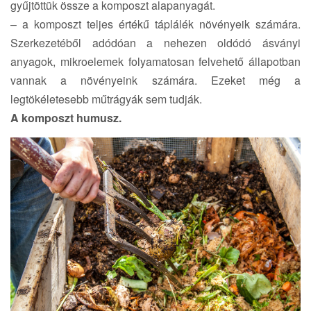
gyűjtöttük össze a komposzt alapanyagát.
– a komposzt teljes értékű táplálék növényeik számára.
Szerkezetéből adódóan a nehezen oldódó ásványi
anyagok, mikroelemek folyamatosan felvehető állapotban
vannak a növényeink számára. Ezeket még a
legtökéletesebb műtrágyák sem tudják.
A komposzt humusz.