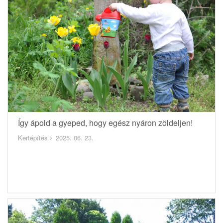
Így ápold a gyeped, hogy egész nyáron zöldeljen!
Kertépítés
2025. 06. 23.