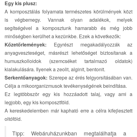
Egy kis plusz:
A komposztálás folyamata természetes körülmények közt
is végbemegy. Vannak olyan adalékok, melyek
segítségével a komposztunk hamarabb és még jobb
minőségben kerülhet a kezünkbe. Ezek a következők:
Kőzetőrlemények:
Egyrészt megakadályozzák az
anyagveszteséget, másrészt lehetőséget biztosítanak a
humuszkolloidok (szemcséket tartalmazó oldatok)
kialakulására. Ilyenek a zeolit, alginit, bentonit.
Serkentőanyagok:
Szerepe az érés felgyorsításában van.
Célja a mikoorganizmusok tevékenységének beindítása.
Ez legtöbbször egy kis hozzáadott talaj, vagy ami a
legjobb, egy kis komposztföld.
A kereskedelemben már kapható erre a célra kifejlesztett
oltóföld.
Tipp: Webáruházunkban megtalálhatja a