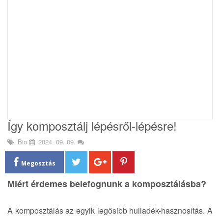
i
o
n
Így komposztálj lépésről-lépésre!
Bio
2024. 09. 09.
Megosztás
Miért érdemes belefognunk a komposztálásba?
A komposztálás az egyik legősibb hulladék-hasznosítás. A