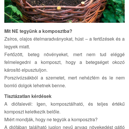
Mit NE tegyünk a komposztba?
Zsíros, olajos ételmaradványokat, húst – a fertőzések és a
legyek miatt.
Fertőzött, beteg növényeket, mert nem tud eléggé
felmelegedni a komposzt, hogy a betegséget okozó
károsító elpusztuljon.
Porszívózsákból a szemetet, mert nehézfém és le nem
bomló dolgok lehetnek benne.
Tisztázatlan kérdések
A diófalevél: Igen, komposztálható, és teljes értékű
komposzt keletkezik belőle.
Miért mondják, hogy ne tegyük a komposztra?
A diófában található juglon nevű anyag növekedést gátló