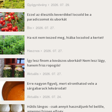
Gyógynövény
2026. 07. 29.
Ezzel az élesztős keverékkel locsold be a
paradicsomot és uborkát
Bio
2026. 07. 27.
Ha ezt nem teszed meg, hiába locsolod a kertet!
Hasznos
2026. 07. 27.
Így lesz finom a kovászos uborkád! Nem lesz lágy,
hanem friss ropogós!
Aktuális
2026. 07. 27.
Erre nagyon figyelj, mert elronthatod vele a
sárgabarack lekvárodat!
Aktuális
2026. 07. 24.
Hűtős lángos - csak annyit használjunk fel belőle,
amennyi frissen elfogy