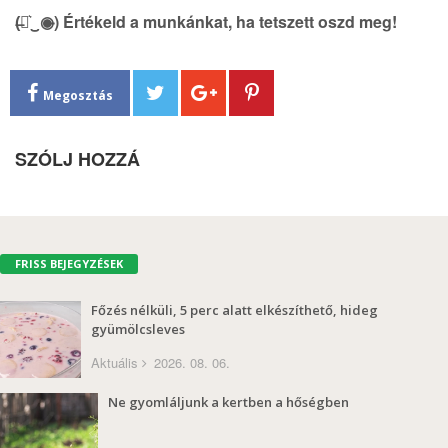
(̶◉͛‿◉̶) Értékeld a munkánkat, ha tetszett oszd meg!
Megosztás
SZÓLJ HOZZÁ
FRISS BEJEGYZÉSEK
Főzés nélküli, 5 perc alatt elkészíthető, hideg
gyümölcsleves
Aktuális
2026. 08. 06.
Ne gyomláljunk a kertben a hőségben