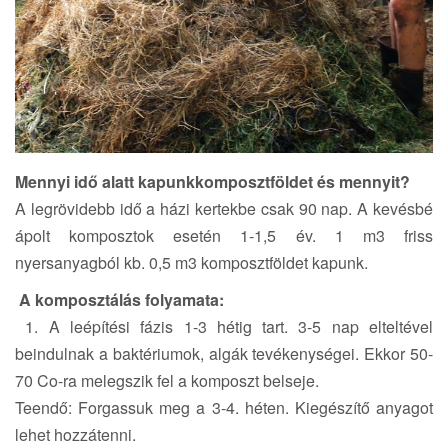
Mennyi idő alatt kapunkkomposztföldet és mennyit?
A legrövidebb idő a házi kertekbe csak 90 nap. A kevésbé
ápolt komposztok esetén 1-1,5 év. 1 m3 friss
nyersanyagból kb. 0,5 m3 komposztföldet kapunk.
A komposztálás folyamata:
1. A leépítési fázis 1-3 hétig tart. 3-5 nap elteltével
beindulnak a baktériumok, algák tevékenységei. Ekkor 50-
70 Co-ra melegszik fel a komposzt belseje.
Teendő: Forgassuk meg a 3-4. héten. Kiegészítő anyagot
lehet hozzátenni.