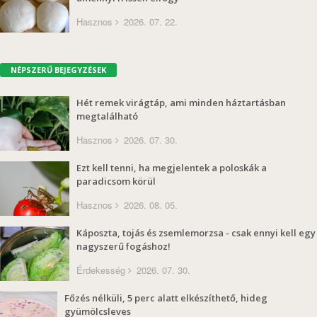
Hasznos
2026. 07. 22.
NÉPSZERŰ BEJEGYZÉSEK
Hét remek virágtáp, ami minden háztartásban
megtalálható
Hasznos
2026. 07. 30.
Ezt kell tenni, ha megjelentek a poloskák a
paradicsom körül
Hasznos
2026. 08. 05.
Káposzta, tojás és zsemlemorzsa - csak ennyi kell egy
nagyszerű fogáshoz!
Érdekesség
2026. 07. 30.
Főzés nélküli, 5 perc alatt elkészíthető, hideg
gyümölcsleves