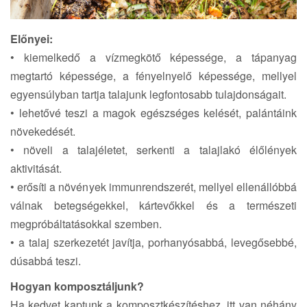
Előnyei:
• kiemelkedő a vízmegkötő képessége, a tápanyag
megtartó képessége, a fényelnyelő képessége, mellyel
egyensúlyban tartja talajunk legfontosabb tulajdonságait.
• lehetővé teszi a magok egészséges kelését, palántáink
növekedését.
• növeli a talajéletet, serkenti a talajlakó élőlények
aktivitását.
• erősíti a növények immunrendszerét, mellyel ellenállóbbá
válnak betegségekkel, kártevőkkel és a természeti
megpróbáltatásokkal szemben.
• a talaj szerkezetét javítja, porhanyósabbá, levegősebbé,
dúsabbá teszi.
Hogyan komposztáljunk?
Ha kedvet kaptunk a komposztkészítéshez, itt van néhány