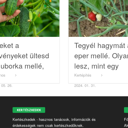
eket a
Tegyél hagymát 
vényeket ültesd
eper mellé. Olya
 uborka mellé,
lesz, mint egy
gy gazdag
testőr!
nos
Kertépítés
rmésed legyen
 05. 26.
2024. 01. 31.
KERTÉSZKEDEK
Kertészkedek - hasznos tanácsok, információk és
Fő
érdekességek nem csak kertészkedőknek.
Ak