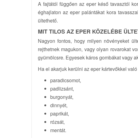
A fajtától függően az eper késő tavasztól ko
éghajlaton az eper palántákat kora tavasszal 
ültethető.
MIT TILOS AZ EPER KÖZELÉBE ÜLTE
Nagyon fontos, hogy milyen növényeket ült
rejthetnek magukon, vagy olyan rovarokat v
gyümölcsre. Egyesek káros gombákat vagy aká
Ha el akarjuk kerülni az eper kártevőkkel val
paradicsomot,
padlizsánt,
burgonyát,
dinnyét,
paprikát,
rózsát,
mentát.