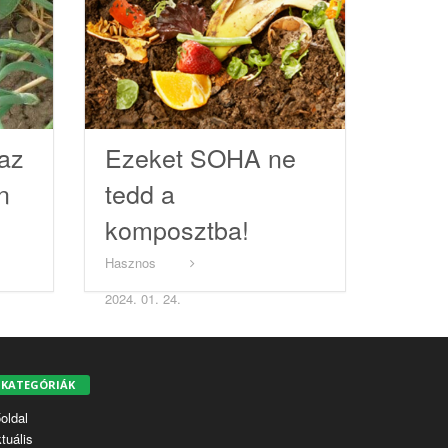
az
Ezeket SOHA ne
n
tedd a
komposztba!
Hasznos
2024. 01. 24.
KATEGÓRIÁK
oldal
tuális