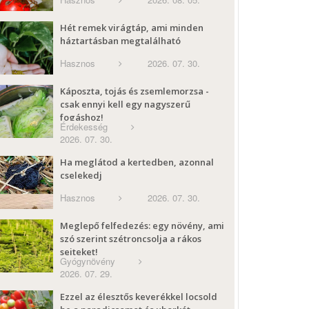
Hét remek virágtáp, ami minden
háztartásban megtalálható
Hasznos
2026. 07. 30.
Káposzta, tojás és zsemlemorzsa -
csak ennyi kell egy nagyszerű
fogáshoz!
Érdekesség
2026. 07. 30.
Ha meglátod a kertedben, azonnal
cselekedj
Hasznos
2026. 07. 30.
Meglepő felfedezés: egy növény, ami
szó szerint szétroncsolja a rákos
sejteket!
Gyógynövény
2026. 07. 29.
Ezzel az élesztős keverékkel locsold