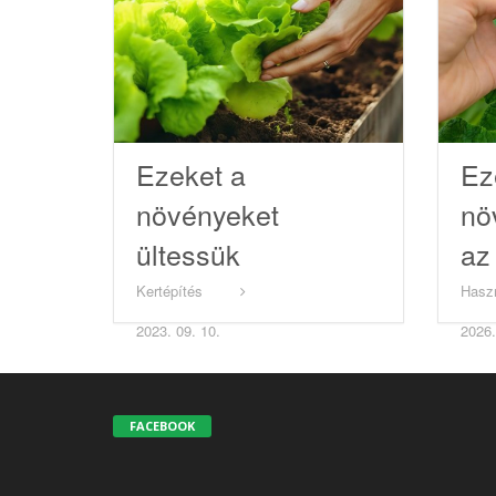
Ezeket a
Ez
növényeket
nö
ültessük
az
szeptemberben
ho
Kertépítés
Hasz
te
2023. 09. 10.
2026.
FACEBOOK