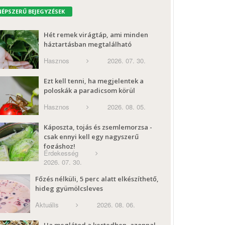
NÉPSZERŰ BEJEGYZÉSEK
Hét remek virágtáp, ami minden
háztartásban megtalálható
Hasznos
2026. 07. 30.
Ezt kell tenni, ha megjelentek a
poloskák a paradicsom körül
Hasznos
2026. 08. 05.
Káposzta, tojás és zsemlemorzsa -
csak ennyi kell egy nagyszerű
fogáshoz!
Érdekesség
2026. 07. 30.
Főzés nélküli, 5 perc alatt elkészíthető,
hideg gyümölcsleves
Aktuális
2026. 08. 06.