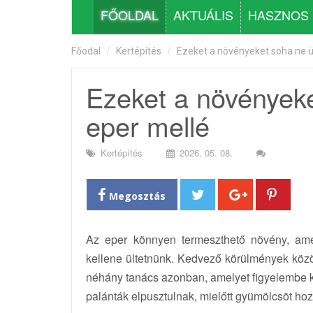
FŐOLDAL
AKTUÁLIS
HASZNOS
Főodal
Kertépítés
Ezeket a növényeket soha ne ü
Ezeket a növényeke
eper mellé
Kertépítés
2026. 05. 08.
Megosztás
Az eper könnyen termeszthető növény, amel
kellene ültetnünk. Kedvező körülmények köz
néhány tanács azonban, amelyet figyelembe ke
palánták elpusztulnak, mielőtt gyümölcsöt ho