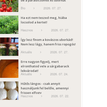
be a paradicsomot és uborkát
Bio
2026. 07. 27.
Ha ezt nem teszed meg, hiába
locsolod a kertet!
Hasznos
2026. 07. 27.
Így lesz finom a kovászos uborkád!
Nem lesz lágy, hanem friss ropogós!
Aktuális
2026. 07. 27.
Erre nagyon figyelj, mert
elronthatod vele a sárgabarack
lekvárodat!
Aktuális
2026. 07. 24.
Hűtős lángos - csak annyit
használjunk fel belőle, amennyi
frissen elfogy
Hasznos
2026. 07. 22.