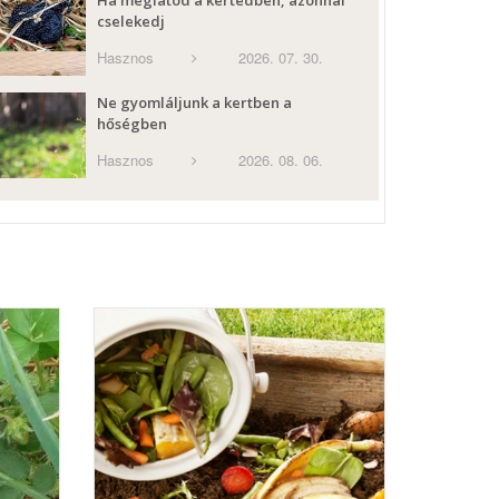
Ha meglátod a kertedben, azonnal
cselekedj
Hasznos
2026. 07. 30.
Ne gyomláljunk a kertben a
hőségben
Hasznos
2026. 08. 06.