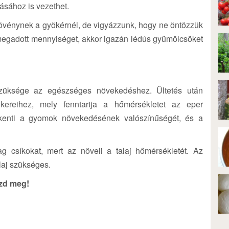
ásához is vezethet.
 növénynek a gyökérnél, de vigyázzunk, hogy ne öntözzük
 megadott mennyiséget, akkor igazán lédús gyümölcsöket
züksége az egészséges növekedéshez. Ültetés után
kereihez, mely fenntartja a hőmérsékletet az eper
kkenti a gyomok növekedésének valószínűségét, és a
 csíkokat, mert az növeli a talaj hőmérsékletét. Az
laj szükséges.
szd meg!