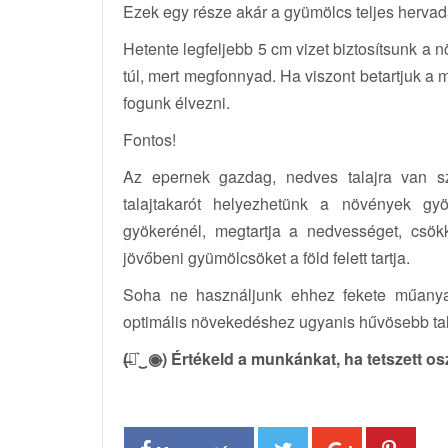
Ezek egy része akár a gyümölcs teljes hervad
Hetente legfeljebb 5 cm vizet biztosítsunk a
túl, mert megfonnyad. Ha viszont betartjuk a
fogunk élvezni.
Fontos!
Az epernek gazdag, nedves talajra van s
talajtakarót helyezhetünk a növények gyö
gyökerénél, megtartja a nedvességet, csö
jövőbeni gyümölcsöket a föld felett tartja.
Soha ne használjunk ehhez fekete műanyag
optimális növekedéshez ugyanis hűvösebb ta
(̶◉͛‿◉̶) Értékeld a munkánkat, ha tetszett o