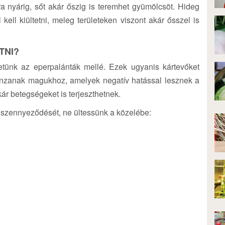
ra nyárig, sőt akár őszig is teremhet gyümölcsöt. Hideg
kell kiültetni, meleg területeken viszont akár ősszel is
TNI?
etünk az eperpalánták mellé. Ezek ugyanis kártevőket
onzanak magukhoz, amelyek negatív hatással lesznek a
r betegségeket is terjeszthetnek.
ó szennyeződését, ne ültessünk a közelébe: