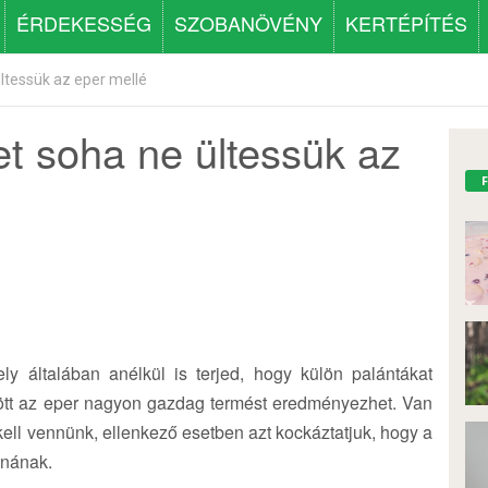
ÉRDEKESSÉG
SZOBANÖVÉNY
KERTÉPÍTÉS
ltessük az eper mellé
t soha ne ültessük az
y általában anélkül is terjed, hogy külön palántákat
ött az eper nagyon gazdag termést eredményezhet. Van
ll vennünk, ellenkező esetben azt kockáztatjuk, hogy a
znának.