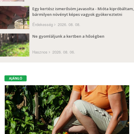
Egy kertész ismerősöm javasolta - Mióta kipróbáltam,
bármilyen növényt képes vagyok gyökereztetni
Érdekesség
2026. 08. 08.
Ne gyomláljunk a kertben a hőségben
Hasznos
2026. 08. 06.
AJÁNLÓ