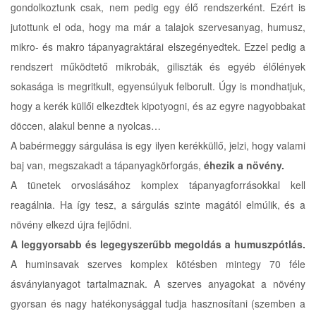
gondolkoztunk csak, nem pedig egy élő rendszerként. Ezért is
jutottunk el oda, hogy ma már a talajok szervesanyag, humusz,
mikro- és makro tápanyagraktárai elszegényedtek. Ezzel pedig a
rendszert működtető mikrobák, giliszták és egyéb élőlények
sokasága is megritkult, egyensúlyuk felborult. Úgy is mondhatjuk,
hogy a kerék küllői elkezdtek kipotyogni, és az egyre nagyobbakat
döccen, alakul benne a nyolcas…
A babérmeggy sárgulása is egy ilyen kerékküllő, jelzi, hogy valami
baj van, megszakadt a tápanyagkörforgás,
éhezik a növény.
A tünetek orvoslásához komplex tápanyagforrásokkal kell
reagálnia. Ha így tesz, a sárgulás szinte magától elmúlik, és a
növény elkezd újra fejlődni.
A leggyorsabb és legegyszerűbb megoldás a humuszpótlás.
A huminsavak szerves komplex kötésben mintegy 70 féle
ásványianyagot tartalmaznak. A szerves anyagokat a növény
gyorsan és nagy hatékonysággal tudja hasznosítani (szemben a