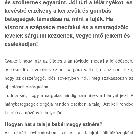
és szoliternek egyaránt. Jól tűri a félárnyékot, és
kevésbé érzékeny a kertevők és gombás
betegségek támadásaira, mint a tuják. Ha
viszont a szépsége megfakul és a smaragdzöld
levelek sárgulni kezdenek, vegye intő jelként és
cselekedjen!
Gyakori, hogy már az ültetés után röviddel megáll a fejlődésben,
és elkezdi a leveleinek színét sárgára váltani, és az sem ritka,
hogy az összefüggő, idős sövényben indul meg szakaszosan az
új hatások elsárgulása.
Tudnia kell, hogy a sárgulás mindig valaminek a hiányát jelzi. A
hiánybetegségek origója minden esetben a talaj. Azt kell rendbe
tenni és a növény is helyrejön.
Hogyan hat a talaj a babérmeggy színére?
Az elmúlt évtizedekben sajnos a talajról ültetőközegként