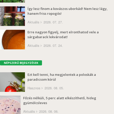
Így lesz finom a kovászos uborkád! Nem lesz lágy,
hanem friss ropogós!
Aktuális
2026. 07. 27.
Erre nagyon figyelj, mert elronthatod vele a
sárgabarack lekvárodat!
Aktuális
2026. 07. 24.
NÉPSZERŰ BEJEGYZÉSEK
Ezt kell tenni, ha megjelentek a poloskák a
paradicsom körül
Hasznos
2026. 08. 05.
Főzés nélküli, 5 perc alatt elkészíthető, hideg
gyümölcsleves
Aktuális
2026. 08. 06.