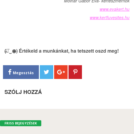
Molnár Gábor Éva- kertészmérnök
www.evakert.hu
www.kertfuvesites.hu
(̶◉͛‿◉̶) Értékeld a munkánkat, ha tetszett oszd meg!
Megosztás
SZÓLJ HOZZÁ
FRISS BEJEGYZÉSEK