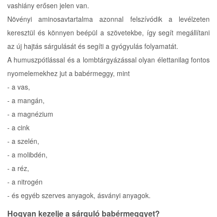
vashiány erősen jelen van.
Növényi aminosavtartalma azonnal felszívódik a levélzeten
keresztül és könnyen beépül a szövetekbe, így segít megállítani
az új hajtás sárgulását és segíti a gyógyulás folyamatát.
A humuszpótlással és a lombtárgyázással olyan élettanilag fontos
nyomelemekhez jut a babérmeggy, mint
- a vas,
- a mangán,
- a magnézium
- a cink
- a szelén,
- a molibdén,
- a réz,
- a nitrogén
- és egyéb szerves anyagok, ásványi anyagok.
Hogyan kezelje a sárguló babérmeggyet?