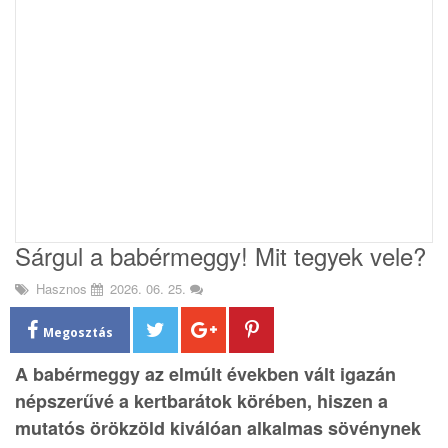
i
o
n
Sárgul a babérmeggy! Mit tegyek vele?
Hasznos
2026. 06. 25.
Megosztás
A babérmeggy az elmúlt években vált igazán
népszerűvé a kertbarátok körében, hiszen a
mutatós örökzöld kiválóan alkalmas sövénynek