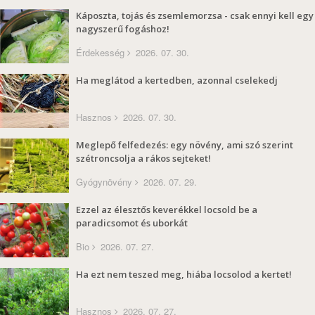
Káposzta, tojás és zsemlemorzsa - csak ennyi kell egy
nagyszerű fogáshoz!
Érdekesség
2026. 07. 30.
Ha meglátod a kertedben, azonnal cselekedj
Hasznos
2026. 07. 30.
Meglepő felfedezés: egy növény, ami szó szerint
szétroncsolja a rákos sejteket!
Gyógynövény
2026. 07. 29.
Ezzel az élesztős keverékkel locsold be a
paradicsomot és uborkát
Bio
2026. 07. 27.
Ha ezt nem teszed meg, hiába locsolod a kertet!
Hasznos
2026. 07. 27.