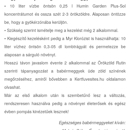
• 10 liter vízbe öntsön 0,25 l Humin Garden Plus-Sol
koncentrátumot és ossza szét 2-3 örökzöldre. Alaposan öntözze
be, hogy a gyökérzónába kerüljön.
• Szükség szerint ismételje meg a kezelést még 2 alkalommal.
• Kiegészítő kezelésként pedig a Myr Klorózist is használhatja: 10
liter vízhez öntsön 0,3-05 dl lombtrágyát és permetezze be
alaposan a sárguló növényt.
Hosszú távon javaslom évente 2 alkalommal az Örökzöld Rutin
szerinti tápanyagozást a babérmeggyek üde zöld színének
megőrzéséhez, amiről bővebben a Kertfuvesites.hu oldalamon
olvashat.
Már az első alkalom után is szembetűnő lesz a változás,
rendszeresen használva pedig a növényei életerősek és egész
évben pompás kinézetűek lesznek!
Egészséges babérmeggyeket kíván: