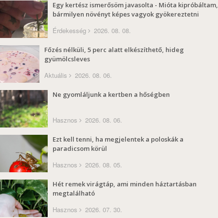
Egy kertész ismerősöm javasolta - Mióta kipróbáltam,
bármilyen növényt képes vagyok gyökereztetni
Érdekesség
2026. 08. 08.
Főzés nélküli, 5 perc alatt elkészíthető, hideg
gyümölcsleves
Aktuális
2026. 08. 06.
Ne gyomláljunk a kertben a hőségben
Hasznos
2026. 08. 06.
Ezt kell tenni, ha megjelentek a poloskák a
paradicsom körül
Hasznos
2026. 08. 05.
Hét remek virágtáp, ami minden háztartásban
megtalálható
Hasznos
2026. 07. 30.