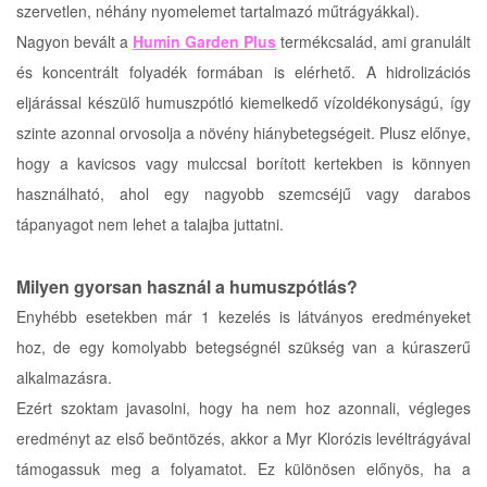
szervetlen, néhány nyomelemet tartalmazó műtrágyákkal).
Nagyon bevált a
Humin Garden Plus
termékcsalád, ami granulált
és koncentrált folyadék formában is elérhető. A hidrolizációs
eljárással készülő humuszpótló kiemelkedő vízoldékonyságú, így
szinte azonnal orvosolja a növény hiánybetegségeit. Plusz előnye,
hogy a kavicsos vagy mulccsal borított kertekben is könnyen
használható, ahol egy nagyobb szemcséjű vagy darabos
tápanyagot nem lehet a talajba juttatni.
Milyen gyorsan használ a humuszpótlás?
Enyhébb esetekben már 1 kezelés is látványos eredményeket
hoz, de egy komolyabb betegségnél szükség van a kúraszerű
alkalmazásra.
Ezért szoktam javasolni, hogy ha nem hoz azonnali, végleges
eredményt az első beöntözés, akkor a Myr Klorózis levéltrágyával
támogassuk meg a folyamatot. Ez különösen előnyös, ha a