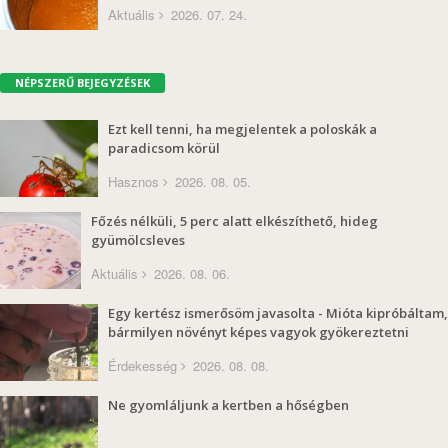
Aktuális
2026. 07. 24.
NÉPSZERŰ BEJEGYZÉSEK
Ezt kell tenni, ha megjelentek a poloskák a
paradicsom körül
Hasznos
2026. 08. 05.
Főzés nélküli, 5 perc alatt elkészíthető, hideg
gyümölcsleves
Aktuális
2026. 08. 06.
Egy kertész ismerősöm javasolta - Mióta kipróbáltam,
bármilyen növényt képes vagyok gyökereztetni
Érdekesség
2026. 08. 08.
Ne gyomláljunk a kertben a hőségben