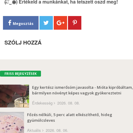
(̶◉͛‿◉̶) Értékeld a munkánkat, ha tetszett oszd meg!
Megosztás
SZÓLJ HOZZÁ
FRISS BEJEGYZÉSEK
Egy kertész ismerősöm javasolta - Mióta kipróbáltam,
bármilyen növényt képes vagyok gyökereztetni
Érdekesség
2026. 08. 08.
Főzés nélküli, 5 perc alatt elkészíthető, hideg
gyümölcsleves
Aktuális
2026. 08. 06.