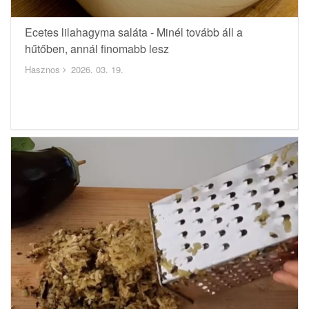
Ecetes lilahagyma saláta - Minél tovább áll a
hűtőben, annál finomabb lesz
Hasznos
2026. 03. 19.