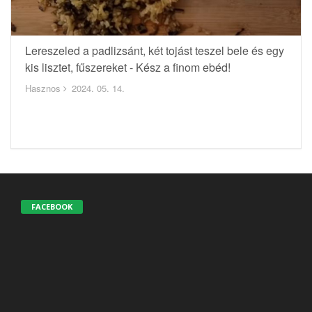
Lereszeled a padlizsánt, két tojást teszel bele és egy
kis lisztet, fűszereket - Kész a finom ebéd!
Hasznos
2024. 05. 14.
FACEBOOK