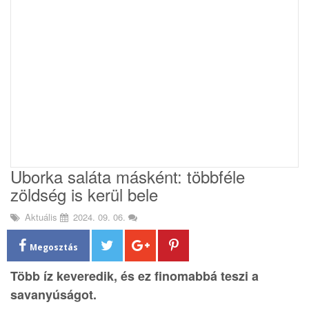
i
o
n
Uborka saláta másként: többféle
zöldség is kerül bele
Aktuális
2024. 09. 06.
Megosztás
Több íz keveredik, és ez finomabbá teszi a
savanyúságot.