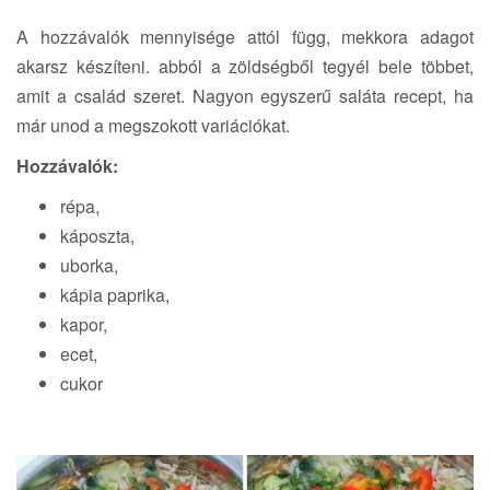
A hozzávalók mennyisége attól függ, mekkora adagot
akarsz készíteni. abból a zöldségből tegyél bele többet,
amit a család szeret. Nagyon egyszerű saláta recept, ha
már unod a megszokott variációkat.
Hozzávalók:
répa,
káposzta,
uborka,
kápia paprika,
kapor,
ecet,
cukor