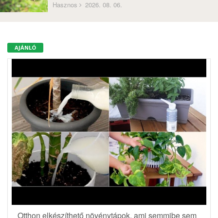
Hasznos
2026. 08. 06.
AJÁNLÓ
Otthon elkészíthető növénytápok, ami semmibe sem