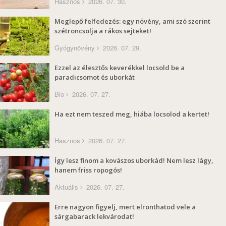
Hasznos
2026. 07. 30.
Meglepő felfedezés: egy növény, ami szó szerint
szétroncsolja a rákos sejteket!
Gyógynövény
2026. 07. 29.
Ezzel az élesztős keverékkel locsold be a
paradicsomot és uborkát
Bio
2026. 07. 27.
Ha ezt nem teszed meg, hiába locsolod a kertet!
Hasznos
2026. 07. 27.
Így lesz finom a kovászos uborkád! Nem lesz lágy,
hanem friss ropogós!
Aktuális
2026. 07. 27.
Erre nagyon figyelj, mert elronthatod vele a
sárgabarack lekvárodat!