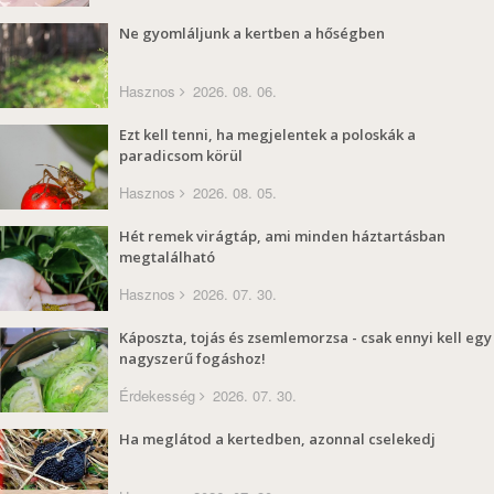
Ne gyomláljunk a kertben a hőségben
Hasznos
2026. 08. 06.
Ezt kell tenni, ha megjelentek a poloskák a
paradicsom körül
Hasznos
2026. 08. 05.
Hét remek virágtáp, ami minden háztartásban
megtalálható
Hasznos
2026. 07. 30.
Káposzta, tojás és zsemlemorzsa - csak ennyi kell egy
nagyszerű fogáshoz!
Érdekesség
2026. 07. 30.
Ha meglátod a kertedben, azonnal cselekedj