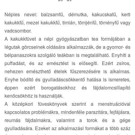
Népies nevei: balzsamfű, démutka, kakucskafű, kerti
kakukkfű, mezei kakukkfű, timián, tömjénfű, töményfű vagy
vadcsombor.
A kakukkfüvet a népi gyógyászatban tea formájában a
légutak görcseinek oldására alkalmazzák, de a gyomor- és
bélpanaszokra szolgáló teákban is megtalálható. Enyhíti a
puffadást, és az emésztést is elősegíti. Ezért zsíros,
nehezen emészthető ételek fűszerezésére is alkalmas.
Enyhe bódító és gyulladáscsökkentő hatása is ismeretes,
éppen ezért borogatásokhoz és fájdalomcsillapító
kenőcsökhöz is használják.
A középkori füveskönyvek szerint a menstruációval
kapcsolatos problémákra, mindenféle parazitára, fejfájásra,
reumás fájdalmakra, valamint a torok és a gége
gyulladására. Ezeket az alkalmazási formákat a több száz