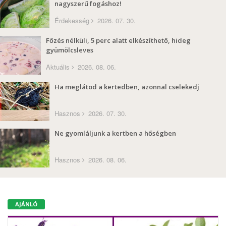
nagyszerű fogáshoz!
Érdekesség
2026. 07. 30.
Főzés nélküli, 5 perc alatt elkészíthető, hideg
gyümölcsleves
Aktuális
2026. 08. 06.
Ha meglátod a kertedben, azonnal cselekedj
Hasznos
2026. 07. 30.
Ne gyomláljunk a kertben a hőségben
Hasznos
2026. 08. 06.
AJÁNLÓ