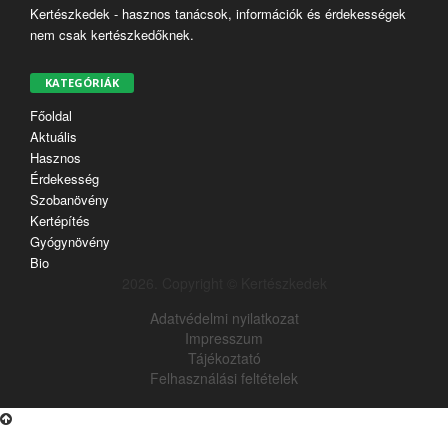
Kertészkedek - hasznos tanácsok, információk és érdekességek
nem csak kertészkedőknek.
KATEGÓRIÁK
Főoldal
Aktuális
Hasznos
Érdekesség
Szobanövény
Kertépítés
Gyógynövény
Bio
2026. Copyright © Kertészkedek
Adatvédelmi nyilatkozat
Impresszum
Tájékoztató
Felhasználási feltételek