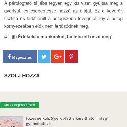
A párologtató táljába tegyen egy kis vizet, gyújtsa meg a
gyertyát, és csepegtesse hozzá az olajat. Ez a keverék
tisztítja és fertőtleníti a betegszoba levegőjét, így a beteg
környezetében élők nem fertőződnek meg.
(̶◉͛‿◉̶) Értékeld a munkánkat, ha tetszett oszd meg!
Megosztás
SZÓLJ HOZZÁ
FRISS BEJEGYZÉSEK
Főzés nélküli, 5 perc alatt elkészíthető, hideg
gyümölcsleves