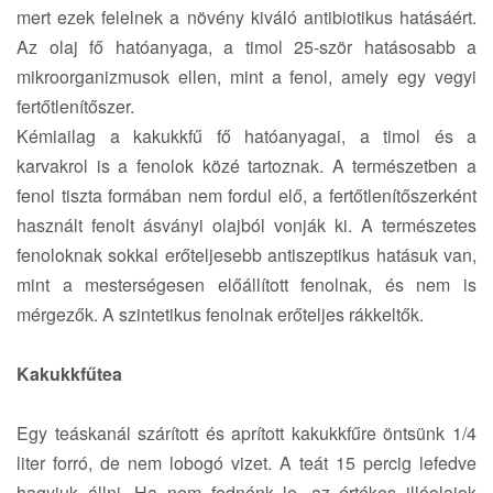
mert ezek felelnek a növény kiváló antibiotikus hatásáért.
Az olaj fő hatóanyaga, a timol 25-ször hatásosabb a
mikroorganizmusok ellen, mint a fenol, amely egy vegyi
fertőtlenítőszer.
Kémiailag a kakukkfű fő hatóanyagai, a timol és a
karvakrol is a fenolok közé tartoznak. A természetben a
fenol tiszta formában nem fordul elő, a fertőtlenítőszerként
használt fenolt ásványi olajból vonják ki. A természetes
fenoloknak sokkal erőteljesebb antiszeptikus hatásuk van,
mint a mesterségesen előállított fenolnak, és nem is
mérgezők. A szintetikus fenolnak erőteljes rákkeltők.
Kakukkfűtea
Egy teáskanál szárított és aprított kakukkfűre öntsünk 1/4
liter forró, de nem lobogó vizet. A teát 15 percig lefedve
hagyjuk állni. Ha nem fednénk le, az értékes illóolajok