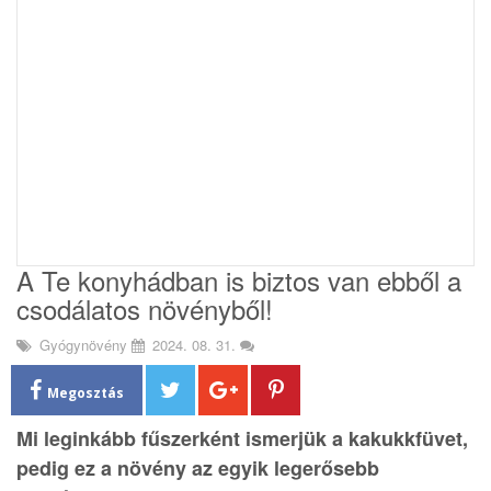
i
o
n
A Te konyhádban is biztos van ebből a
csodálatos növényből!
Gyógynövény
2024. 08. 31.
Megosztás
Mi leginkább fűszerként ismerjük a kakukkfüvet,
pedig ez a növény az egyik legerősebb