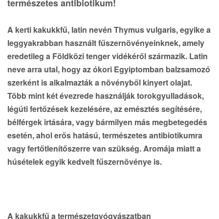
természetes antibiotikum!
A kerti kakukkfű, latin nevén Thymus vulgaris, egyike a
leggyakrabban használt fűszernövényeinknek, amely
eredetileg a Földközi tenger vidékéről származik. Latin
neve arra utal, hogy az ókori Egyiptomban balzsamozó
szerként is alkalmazták a növényből kinyert olajat.
Több mint két évezrede használják torokgyulladások,
légúti fertőzések kezelésére, az emésztés segítésére,
bélférgek irtására, vagy bármilyen más megbetegedés
esetén, ahol erős hatású, természetes antibiotikumra
vagy fertőtlenítőszerre van szükség. Aromája miatt a
húsételek egyik kedvelt fűszernövénye is.
A kakukkfű a természetgyógyászatban