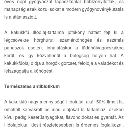
éves népi gyógyászat tapasztalatai bebizonyították, és
manapság ezek közül sokat a modern gyógynövénykutatás
is alátámasztott.
A kakukkfű illóolaj-tartalma jótékony hatást fejt ki a
légcsövekre hörghurut, szamárköhögés és asztmás
panaszok esetén. Inhaláláskor a tüdőhólyagocskákba
kerül, és így közvetlenül a betegség helyén hat. A
kakukkfűolaj oldja a hörgők görcsét, feloldja a váladékot és
felszaggatja a köhögést.
Természetes antibiotikum
A kakukkfű nagy mennyiségű illóolajat, akár 50% timolt is,
emellett karvakrolt és más olajokat is tartalmaz, ezeken
kívül pedig keserűanyagokat, flavonoidokat és gyantát. Az
illóolajokkal kicsit részletesebben is érdemes foglalkozni,