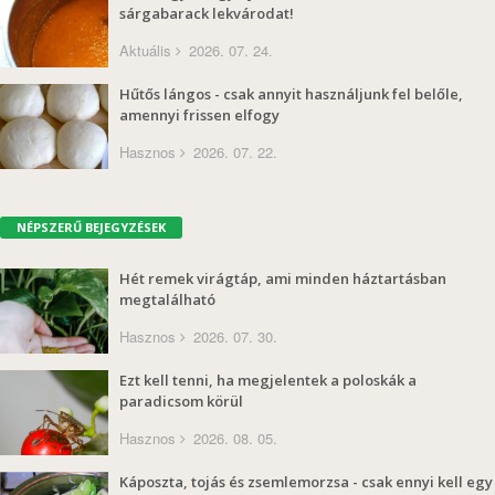
sárgabarack lekvárodat!
Aktuális
2026. 07. 24.
Hűtős lángos - csak annyit használjunk fel belőle,
amennyi frissen elfogy
Hasznos
2026. 07. 22.
NÉPSZERŰ BEJEGYZÉSEK
Hét remek virágtáp, ami minden háztartásban
megtalálható
Hasznos
2026. 07. 30.
Ezt kell tenni, ha megjelentek a poloskák a
paradicsom körül
Hasznos
2026. 08. 05.
Káposzta, tojás és zsemlemorzsa - csak ennyi kell egy