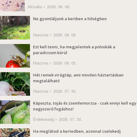
Aktuális
2026. 08. 06.
Ne gyomláljunk a kertben a hőségben
Hasznos
2026. 08. 06.
Ezt kell tenni, ha megjelentek a poloskák a
paradicsom körül
Hasznos
2026. 08. 05.
Hét remek virágtáp, ami minden háztartásban
megtalálható
Hasznos
2026. 07. 30.
Káposzta, tojás és zsemlemorzsa - csak ennyi kell egy
nagyszerű fogáshoz!
Érdekesség
2026. 07. 30.
Ha meglátod a kertedben, azonnal cselekedj