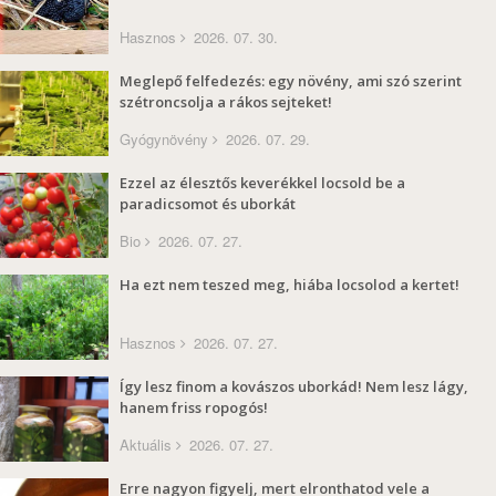
Hasznos
2026. 07. 30.
Meglepő felfedezés: egy növény, ami szó szerint
szétroncsolja a rákos sejteket!
Gyógynövény
2026. 07. 29.
Ezzel az élesztős keverékkel locsold be a
paradicsomot és uborkát
Bio
2026. 07. 27.
Ha ezt nem teszed meg, hiába locsolod a kertet!
Hasznos
2026. 07. 27.
Így lesz finom a kovászos uborkád! Nem lesz lágy,
hanem friss ropogós!
Aktuális
2026. 07. 27.
Erre nagyon figyelj, mert elronthatod vele a