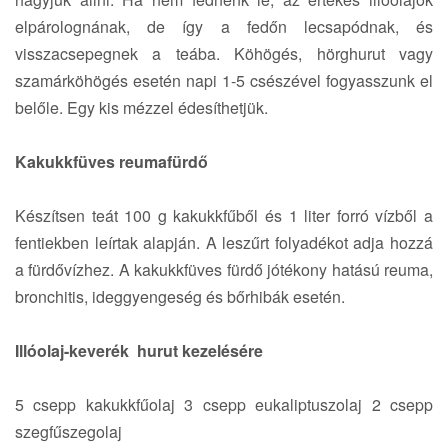
elpárolognának, de így a fedőn lecsapódnak, és
visszacsepegnek a teába. Köhögés, hörghurut vagy
szamárköhögés esetén napi 1-5 csészével fogyasszunk el
belőle. Egy kis mézzel édesíthetjük.
Kakukkfüves reumafürdő
Készítsen teát 100 g kakukkfűből és 1 liter forró vízből a
fentiekben leírtak alapján. A leszűrt folyadékot adja hozzá
a fürdővízhez. A kakukkfüves fürdő jótékony hatású reuma,
bronchitis, ideggyengeség és bőrhibák esetén.
Illóolaj-keverék hurut kezelésére
5 csepp kakukkfűolaj 3 csepp eukaliptuszolaj 2 csepp
szegfűszegolaj