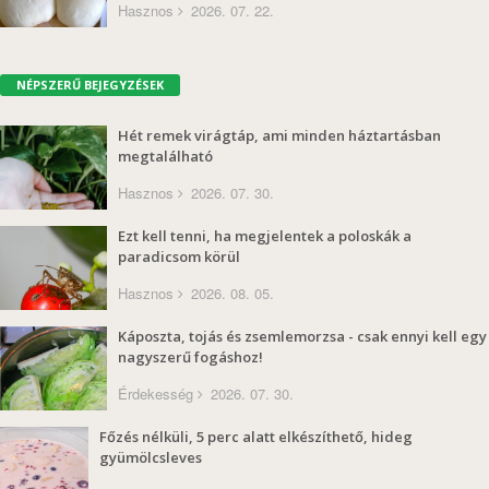
Hasznos
2026. 07. 22.
NÉPSZERŰ BEJEGYZÉSEK
Hét remek virágtáp, ami minden háztartásban
megtalálható
Hasznos
2026. 07. 30.
Ezt kell tenni, ha megjelentek a poloskák a
paradicsom körül
Hasznos
2026. 08. 05.
Káposzta, tojás és zsemlemorzsa - csak ennyi kell egy
nagyszerű fogáshoz!
Érdekesség
2026. 07. 30.
Főzés nélküli, 5 perc alatt elkészíthető, hideg
gyümölcsleves