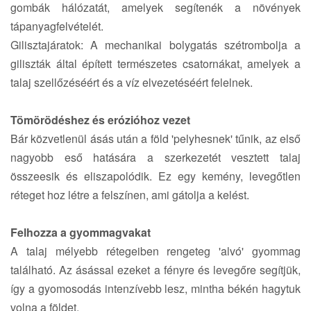
gombák hálózatát, amelyek segítenék a növények
tápanyagfelvételét.
Gilisztajáratok: A mechanikai bolygatás szétrombolja a
giliszták által épített természetes csatornákat, amelyek a
talaj szellőzéséért és a víz elvezetéséért felelnek.
Tömörödéshez és erózióhoz vezet
Bár közvetlenül ásás után a föld 'pelyhesnek' tűnik, az első
nagyobb eső hatására a szerkezetét vesztett talaj
összeesik és eliszapolódik. Ez egy kemény, levegőtlen
réteget hoz létre a felszínen, ami gátolja a kelést.
Felhozza a gyommagvakat
A talaj mélyebb rétegeiben rengeteg 'alvó' gyommag
található. Az ásással ezeket a fényre és levegőre segítjük,
így a gyomosodás intenzívebb lesz, mintha békén hagytuk
volna a földet.