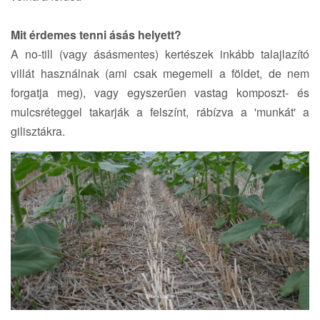
Mit érdemes tenni ásás helyett?
A no-till (vagy ásásmentes) kertészek inkább talajlazító
villát használnak (ami csak megemeli a földet, de nem
forgatja meg), vagy egyszerűen vastag komposzt- és
mulcsréteggel takarják a felszínt, rábízva a 'munkát' a
gilisztákra.