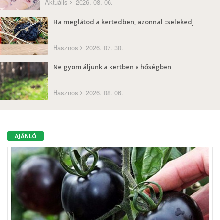
Aktuális
2026. 08. 06.
Ha meglátod a kertedben, azonnal cselekedj
Hasznos
2026. 07. 30.
Ne gyomláljunk a kertben a hőségben
Hasznos
2026. 08. 06.
AJÁNLÓ