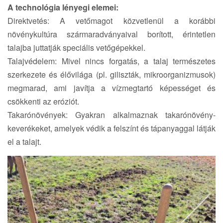
A technológia lényegi elemei:
Direktvetés: A vetőmagot közvetlenül a korábbi
növénykultúra szármaradványaival borított, érintetlen
talajba juttatják speciális vetőgépekkel.
Talajvédelem: Mivel nincs forgatás, a talaj természetes
szerkezete és élővilága (pl. giliszták, mikroorganizmusok)
megmarad, ami javítja a vízmegtartó képességet és
csökkenti az eróziót.
Takarónövények: Gyakran alkalmaznak takarónövény-
keverékeket, amelyek védik a felszínt és tápanyaggal látják
el a talajt.