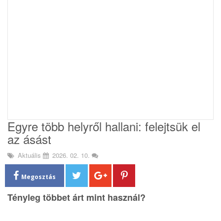
i
o
n
Egyre több helyről hallani: felejtsük el
az ásást
Aktuális
2026. 02. 10.
Megosztás
Tényleg többet árt mint használ?