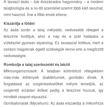
A tavaszi ásás – bár évszázados hagyomány – a modern
talajbiológia és a no-till szemlélet szerint több kárt okozhat,
mint hasznot. Íme a főbb érvek ellene:
Kiszárítja a földet
Az ásás során a talaj mélyebb, nedvesebb rétegeit a
felszínre fordítjuk, ahol a nap és a szél hatására a
vízkészlet gyorsan elpárolog. Ez tavasszal kritikus, mert a
csírázó magoknak égető szükségük lenne erre a megőrzött
nedvességre.
Rombolja a talaj szerkezetét és lakóit
Mikroorganizmusok: A talajban különböző rétegekben
más-más élőlények (baktériumok, gombák) élnek. A
forgatással az oxigénkedvelőket mélyre temetjük, az
oxigéntől elzártan élőket pedig a felszínre hozzuk, így
mindkét csoport elpusztul.
Gombafonalak (Mycelium): Az ásás elszakítja a mikorrhiza