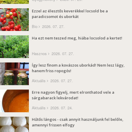
Ezzel az élesztős keverékkel locsold be a
paradicsomot és uborkát
Bio
2026. 07. 27.
Ha ezt nem teszed meg, hiába locsolod a kertet!
Hasznos
2026. 07. 27.
Így lesz finom a kovászos uborkád! Nem lesz lágy,
hanem friss ropogós!
Aktuális
2026. 07. 27.
Erre nagyon figyelj, mert elronthatod vele a
sárgabarack lekvárodat!
Aktuális
2026. 07. 24.
Hűtős lángos - csak annyit használjunk fel belőle,
amennyi frissen elfogy