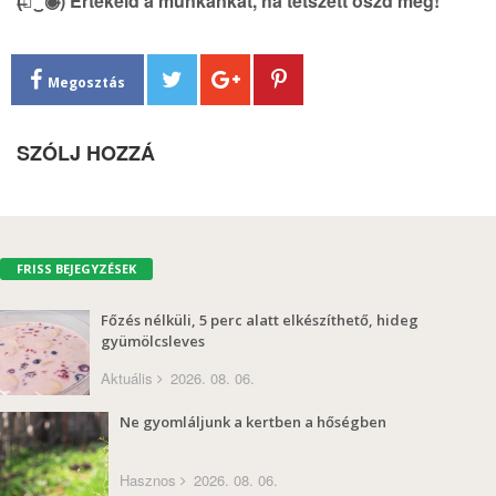
(̶◉͛‿◉̶) Értékeld a munkánkat, ha tetszett oszd meg!
Megosztás
SZÓLJ HOZZÁ
FRISS BEJEGYZÉSEK
Főzés nélküli, 5 perc alatt elkészíthető, hideg
gyümölcsleves
Aktuális
2026. 08. 06.
Ne gyomláljunk a kertben a hőségben
Hasznos
2026. 08. 06.