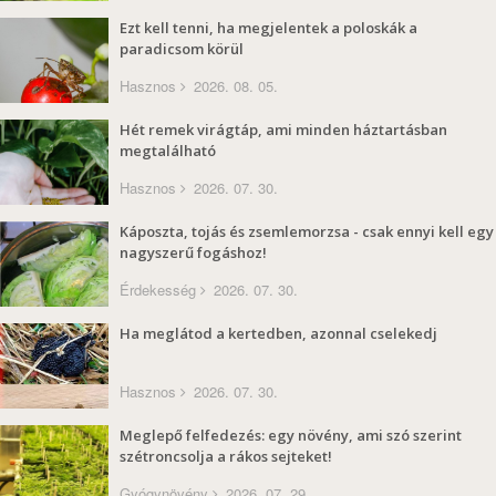
Ezt kell tenni, ha megjelentek a poloskák a
paradicsom körül
Hasznos
2026. 08. 05.
Hét remek virágtáp, ami minden háztartásban
megtalálható
Hasznos
2026. 07. 30.
Káposzta, tojás és zsemlemorzsa - csak ennyi kell egy
nagyszerű fogáshoz!
Érdekesség
2026. 07. 30.
Ha meglátod a kertedben, azonnal cselekedj
Hasznos
2026. 07. 30.
Meglepő felfedezés: egy növény, ami szó szerint
szétroncsolja a rákos sejteket!
Gyógynövény
2026. 07. 29.