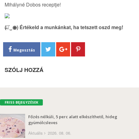
Mihályné Dobos receptje!
(̶◉͛‿◉̶) Értékeld a munkánkat, ha tetszett oszd meg!
Megosztás
SZÓLJ HOZZÁ
FRISS BEJEGYZÉSEK
Főzés nélküli, 5 perc alatt elkészíthető, hideg
gyümölcsleves
Aktuális
2026. 08. 06.