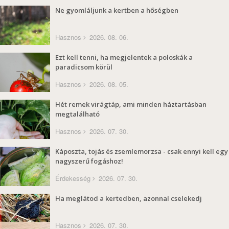
Ne gyomláljunk a kertben a hőségben
Hasznos
2026. 08. 06.
Ezt kell tenni, ha megjelentek a poloskák a
paradicsom körül
Hasznos
2026. 08. 05.
Hét remek virágtáp, ami minden háztartásban
megtalálható
Hasznos
2026. 07. 30.
Káposzta, tojás és zsemlemorzsa - csak ennyi kell egy
nagyszerű fogáshoz!
Érdekesség
2026. 07. 30.
Ha meglátod a kertedben, azonnal cselekedj
Hasznos
2026. 07. 30.