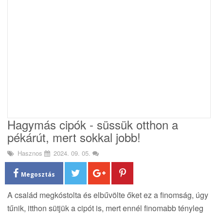
i
o
n
Hagymás cipók - süssük otthon a
pékárút, mert sokkal jobb!
Hasznos
2024. 09. 05.
Megosztás
A család megkóstolta és elbűvölte őket ez a finomság, úgy
tűnik, itthon sütjük a cipót is, mert ennél finomabb tényleg