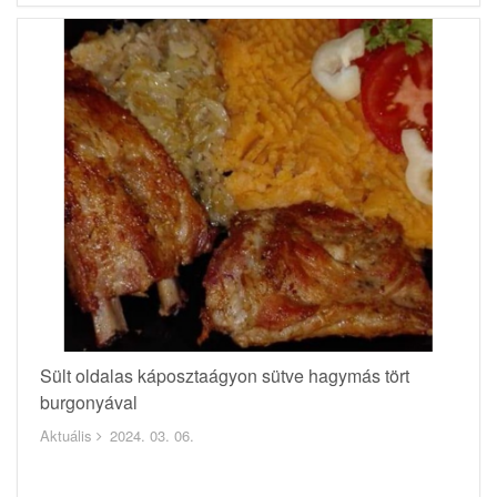
Sült oldalas káposztaágyon sütve hagymás tört
burgonyával
Aktuális
2024. 03. 06.