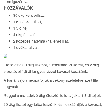
nem igazán van.
HOZZÁVALÓK
80 dkg kenyérliszt,
1,5 teáskanál só,
1,5 dl tej,
4 dkg élesztő,
2 közepes hagyma (ha lehet lila),
1 evőkanál vaj.
Előző este 30 dkg lisztből, 1 teáskanál cukorral, és 2 dkg
élesztővel 1,5 dl langyos vízzel kovászt készítünk.
A kanál vajon megpároljuk a vékony szeletekre szelt lila
hagymát.
Reggel a maradék 2 dkg élesztőt felfuttatjuk a 1,5 dl tejjel.
50 dkg lisztet egy tálba teszünk, és hozzáöntjük a kovászt,