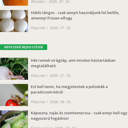
Aktuális
2026. 07. 24.
Hűtős lángos - csak annyit használjunk fel belőle,
amennyi frissen elfogy
Hasznos
2026. 07. 22.
NÉPSZERŰ BEJEGYZÉSEK
Hét remek virágtáp, ami minden háztartásban
megtalálható
Hasznos
2026. 07. 30.
Ezt kell tenni, ha megjelentek a poloskák a
paradicsom körül
Hasznos
2026. 08. 05.
Káposzta, tojás és zsemlemorzsa - csak ennyi kell egy
nagyszerű fogáshoz!
Érdekesség
2026. 07. 30.