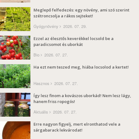
Meglepő felfedezés: egy növény, ami szó szerint
szétroncsolja a rákos sejteket!
Gyógynövény
2026. 07. 29.
Ezzel az élesztős keverékkel locsold be a
paradicsomot és uborkát
Bio
2026. 07. 27.
Ha ezt nem teszed meg, hiába locsolod a kertet!
Hasznos
2026. 07. 27.
Így lesz finom a kovászos uborkád! Nem lesz lágy,
hanem friss ropogós!
Aktuális
2026. 07. 27.
Erre nagyon figyelj, mert elronthatod vele a
sárgabarack lekvárodat!