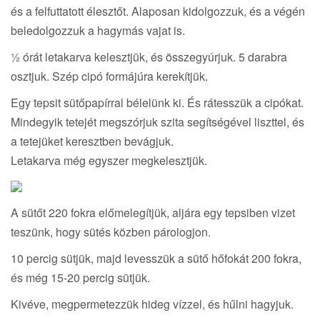
és a felfuttatott élesztőt. Alaposan kidolgozzuk, és a végén
beledolgozzuk a hagymás vajat is.
½ órát letakarva kelesztjük, és összegyúrjuk. 5 darabra
osztjuk. Szép cipó formájúra kerekítjük.
Egy tepsit sütőpapírral bélelünk ki. És rátesszük a cipókat.
Mindegyik tetejét megszórjuk szita segítségével liszttel, és
a tetejüket keresztben bevágjuk.
Letakarva még egyszer megkelesztjük.
A sütőt 220 fokra előmelegítjük, aljára egy tepsiben vizet
teszünk, hogy sütés közben párologjon.
10 percig sütjük, majd levesszük a sütő hőfokát 200 fokra,
és még 15-20 percig sütjük.
Kivéve, megpermetezzük hideg vízzel, és hűlni hagyjuk.