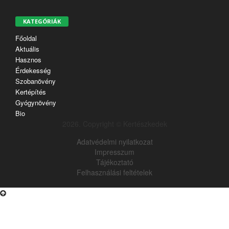
KATEGÓRIÁK
Főoldal
Aktuális
Hasznos
Érdekesség
Szobanövény
Kertépítés
Gyógynövény
Bio
2026. Copyright © Kertészkedek
Adatvédelmi nyilatkozat
Impresszum
Tájékoztató
Felhasználási feltételek