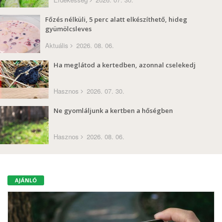
Főzés nélküli, 5 perc alatt elkészíthető, hideg
gyümölcsleves
Aktuális
2026. 08. 06.
Ha meglátod a kertedben, azonnal cselekedj
Hasznos
2026. 07. 30.
Ne gyomláljunk a kertben a hőségben
Hasznos
2026. 08. 06.
AJÁNLÓ