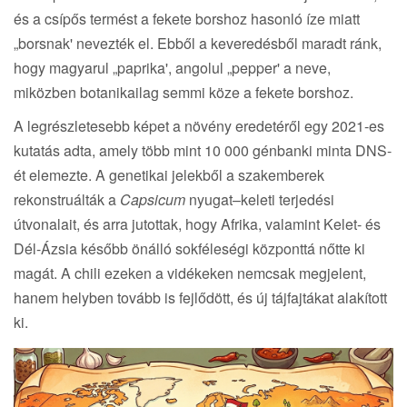
és a csípős termést a fekete borshoz hasonló íze miatt
„borsnak' nevezték el. Ebből a keveredésből maradt ránk,
hogy magyarul „paprika', angolul „pepper' a neve,
miközben botanikailag semmi köze a fekete borshoz.
A legrészletesebb képet a növény eredetéről egy 2021-es
kutatás adta, amely több mint 10 000 génbanki minta DNS-
ét elemezte. A genetikai jelekből a szakemberek
rekonstruálták a
Capsicum
nyugat–keleti terjedési
útvonalait, és arra jutottak, hogy Afrika, valamint Kelet- és
Dél-Ázsia később önálló sokféleségi központtá nőtte ki
magát. A chili ezeken a vidékeken nemcsak megjelent,
hanem helyben tovább is fejlődött, és új tájfajtákat alakított
ki.