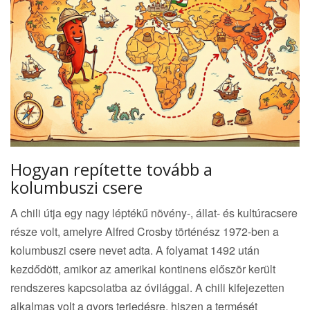
Hogyan repítette tovább a
kolumbuszi csere
A chili útja egy nagy léptékű növény-, állat- és kultúracsere
része volt, amelyre Alfred Crosby történész 1972-ben a
kolumbuszi csere nevet adta. A folyamat 1492 után
kezdődött, amikor az amerikai kontinens először került
rendszeres kapcsolatba az óvilággal. A chili kifejezetten
alkalmas volt a gyors terjedésre, hiszen a termését