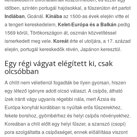
időben, szintén portugál hajósokkal, a fűszerúton ért partot
Indiában
, Goánál.
Kínába
az 1500-as évek elején vitte el
a tengeri kereskedelem,
Kelet-Európa és a Balkán
pedig
1569 körül, Törökországon át, oszmán közvetítéssel
ismerkedett meg vele.
Koreát
érte el utoljára, a 17. század
elején, portugál kereskedők révén, Japánon keresztül.
Egy régi vágyat elégített ki, csak
olcsóbban
A chilit nem véletlenül fogadták be ilyen gyorsan, hiszen
egy létező igényre adott olcsó választ. A csípős, átható
ízek iránti vágy ugyanis régebbi nála, mert Ázsia és
Európa konyhái korábban is nyúltak erős fűszerekhez,
fekete borshoz, gyömbérhez és helyi csípős növényekhez.
Koreában a chili előtt egy helyi fűszer, a szanszó (csopi)
pora szolgáltatta a csípősséget, ennek előállítása viszont