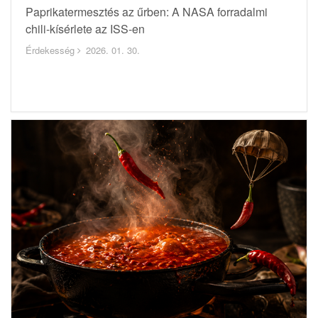
Paprikatermesztés az űrben: A NASA forradalmi
chili-kísérlete az ISS-en
Érdekesség
2026. 01. 30.