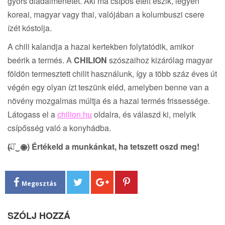
gyors diadalmenetet. Aki ma csípős ételt eszik, legyen
koreai, magyar vagy thai, valójában a kolumbuszi csere
ízét kóstolja.
A chili kalandja a hazai kertekben folytatódik, amikor
beérik a termés. A
CHILION
szószaihoz kizárólag magyar
földön termesztett chilit használunk, így a több száz éves út
végén egy olyan ízt teszünk eléd, amelyben benne van a
növény mozgalmas múltja és a hazai termés frissessége.
Látogass el a
chilion.hu
oldalra, és válaszd ki, melyik
csípősség való a konyhádba.
(̶◉͛‿◉̶) Értékeld a munkánkat, ha tetszett oszd meg!
Megosztás
SZÓLJ HOZZÁ