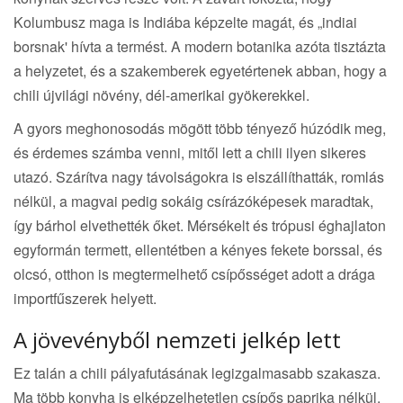
Kolumbusz maga is Indiába képzelte magát, és „indiai
borsnak' hívta a termést. A modern botanika azóta tisztázta
a helyzetet, és a szakemberek egyetértenek abban, hogy a
chili újvilági növény, dél-amerikai gyökerekkel.
A gyors meghonosodás mögött több tényező húzódik meg,
és érdemes számba venni, mitől lett a chili ilyen sikeres
utazó. Szárítva nagy távolságokra is elszállíthatták, romlás
nélkül, a magvai pedig sokáig csírázóképesek maradtak,
így bárhol elvethették őket. Mérsékelt és trópusi éghajlaton
egyformán termett, ellentétben a kényes fekete borssal, és
olcsó, otthon is megtermelhető csípősséget adott a drága
importfűszerek helyett.
A jövevényből nemzeti jelkép lett
Ez talán a chili pályafutásának legizgalmasabb szakasza.
Ma több konyha is elképzelhetetlen csípős paprika nélkül,