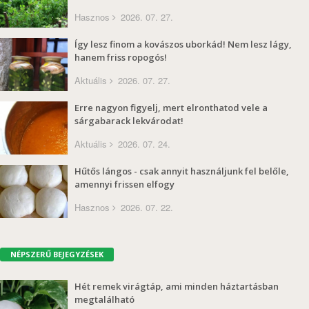
Hasznos
2026. 07. 27.
Így lesz finom a kovászos uborkád! Nem lesz lágy,
hanem friss ropogós!
Aktuális
2026. 07. 27.
Erre nagyon figyelj, mert elronthatod vele a
sárgabarack lekvárodat!
Aktuális
2026. 07. 24.
Hűtős lángos - csak annyit használjunk fel belőle,
amennyi frissen elfogy
Hasznos
2026. 07. 22.
NÉPSZERŰ BEJEGYZÉSEK
Hét remek virágtáp, ami minden háztartásban
megtalálható