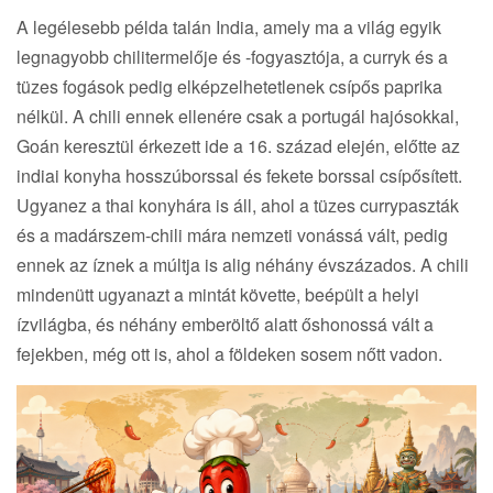
A legélesebb példa talán India, amely ma a világ egyik
legnagyobb chilitermelője és -fogyasztója, a curryk és a
tüzes fogások pedig elképzelhetetlenek csípős paprika
nélkül. A chili ennek ellenére csak a portugál hajósokkal,
Goán keresztül érkezett ide a 16. század elején, előtte az
indiai konyha hosszúborssal és fekete borssal csípősített.
Ugyanez a thai konyhára is áll, ahol a tüzes currypaszták
és a madárszem-chili mára nemzeti vonássá vált, pedig
ennek az íznek a múltja is alig néhány évszázados. A chili
mindenütt ugyanazt a mintát követte, beépült a helyi
ízvilágba, és néhány emberöltő alatt őshonossá vált a
fejekben, még ott is, ahol a földeken sosem nőtt vadon.