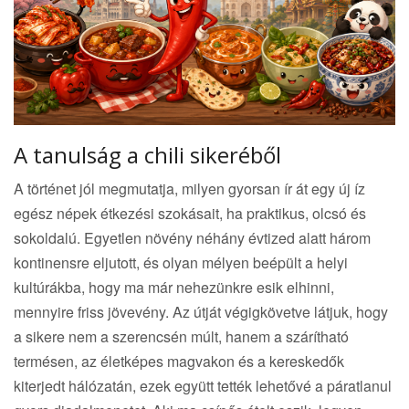
A tanulság a chili sikeréből
A történet jól megmutatja, milyen gyorsan ír át egy új íz
egész népek étkezési szokásait, ha praktikus, olcsó és
sokoldalú. Egyetlen növény néhány évtized alatt három
kontinensre eljutott, és olyan mélyen beépült a helyi
kultúrákba, hogy ma már nehezünkre esik elhinni,
mennyire friss jövevény. Az útját végigkövetve látjuk, hogy
a sikere nem a szerencsén múlt, hanem a szárítható
termésen, az életképes magvakon és a kereskedők
kiterjedt hálózatán, ezek együtt tették lehetővé a páratlanul