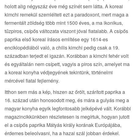
holott alig négyszáz éve még színét sem látta. A koreai
kimchi remekül szemlélteti ezt a paradoxont, mert maga a
fermentált zöldség több mint 1500 éves, a ma ikonikus,
tűzpiros, csípős változata viszont jóval fiatalabb. A csípős
paprika első koreai írásos említése egy 1614-es
enciklopédiából való, a chilis kimchi pedig csak a 19.
században terjedt el igazán. Korábban a kimchi fehér volt
és egyáltalán nem csípett, vagyis a piros szín, amelyet ma
a koreai konyha védjegyének tekintünk, történelmi
mércével fiatal fejlemény.
Itthon sem más a kép, hiszen az őrölt, szárított paprika a
16. század után honosodott meg, és mára a gulyás meg a
magyar konyha egyik legfontosabb jelképévé vált. Korábbi
magazincikkünkben részletesen is megírtuk, hogyan jutott
el a csípős paprika Mátyás király korának Európájába,
érdemes beleolvasni, ha a hazai szál jobban érdekel.