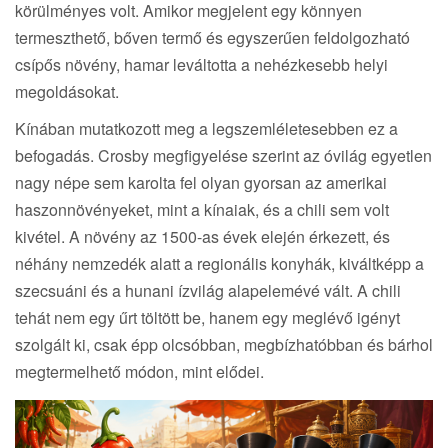
körülményes volt. Amikor megjelent egy könnyen
termeszthető, bőven termő és egyszerűen feldolgozható
csípős növény, hamar leváltotta a nehézkesebb helyi
megoldásokat.
Kínában mutatkozott meg a legszemléletesebben ez a
befogadás. Crosby megfigyelése szerint az óvilág egyetlen
nagy népe sem karolta fel olyan gyorsan az amerikai
haszonnövényeket, mint a kínaiak, és a chili sem volt
kivétel. A növény az 1500-as évek elején érkezett, és
néhány nemzedék alatt a regionális konyhák, kiváltképp a
szecsuáni és a hunani ízvilág alapelemévé vált. A chili
tehát nem egy űrt töltött be, hanem egy meglévő igényt
szolgált ki, csak épp olcsóbban, megbízhatóbban és bárhol
megtermelhető módon, mint elődei.