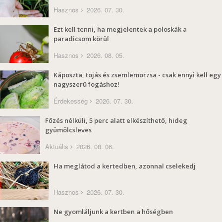
Hasznos
2026. 07. 30.
Ezt kell tenni, ha megjelentek a poloskák a
paradicsom körül
Hasznos
2026. 08. 05.
Káposzta, tojás és zsemlemorzsa - csak ennyi kell egy
nagyszerű fogáshoz!
Érdekesség
2026. 07. 30.
Főzés nélküli, 5 perc alatt elkészíthető, hideg
gyümölcsleves
Aktuális
2026. 08. 06.
Ha meglátod a kertedben, azonnal cselekedj
Hasznos
2026. 07. 30.
Ne gyomláljunk a kertben a hőségben