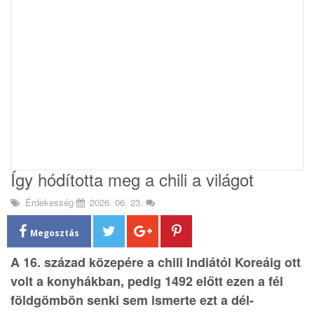
i
o
n
Így hódította meg a chili a világot
Érdekesség
2026. 06. 23.
Megosztás
A 16. század közepére a chili Indiától Koreáig ott
volt a konyhákban, pedig 1492 előtt ezen a fél
földgömbön senki sem ismerte ezt a dél-