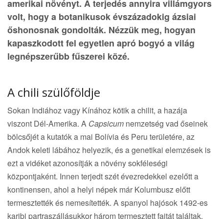
amerikai növényt. A terjedés annyira villámgyors
volt, hogy a botanikusok évszázadokig ázsiai
őshonosnak gondolták. Nézzük meg, hogyan
kapaszkodott fel egyetlen apró bogyó a világ
legnépszerűbb fűszerei közé.
A chili szülőföldje
Sokan Indiához vagy Kínához kötik a chilit, a hazája
viszont Dél-Amerika. A
Capsicum
nemzetség vad őseinek
bölcsőjét a kutatók a mai Bolívia és Peru területére, az
Andok keleti lábához helyezik, és a genetikai elemzések is
ezt a vidéket azonosítják a növény sokféleségi
központjaként. Innen terjedt szét évezredekkel ezelőtt a
kontinensen, ahol a helyi népek már Kolumbusz előtt
termesztették és nemesítették. A spanyol hajósok 1492-es
karibi partraszállásukkor három termesztett fajtát találtak,