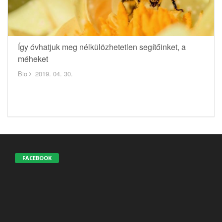
Így óvhatjuk meg nélkülözhetetlen segítőinket, a
méheket
Bio
2019. 04. 30.
FACEBOOK