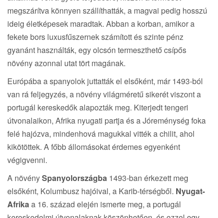
megszárítva könnyen szállíthatták, a magvai pedig hosszú
ideig életképesek maradtak. Abban a korban, amikor a
fekete bors luxusfűszernek számított és szinte pénz
gyanánt használták, egy olcsón termeszthető csípős
növény azonnal utat tört magának.
Európába a spanyolok juttatták el elsőként, már 1493-ból
van rá feljegyzés, a növény világméretű sikerét viszont a
portugál kereskedők alapozták meg. Kiterjedt tengeri
útvonalaikon, Afrika nyugati partja és a Jóreménység foka
felé hajózva, mindenhová magukkal vitték a chilit, ahol
kikötöttek. A főbb állomásokat érdemes egyenként
végigvenni.
A növény
Spanyolországba
1493-ban érkezett meg
elsőként, Kolumbusz hajóival, a Karib-térségből.
Nyugat-
Afrika
a 16. század elején ismerte meg, a portugál
kereskedelmi útvonalaknak köszönhetően, és ezzel egy