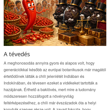
A tévedés
A meghonosodás annyira gyors és alapos volt, hogy
generációkkal később az európai botanikusok már magától
értetődőnek látták a chili jelenlétét Indiában és
Indokínában, és tévesen ezeket a vidékeket tartották a
hazájának. Érthető a baklövés, mert mire a tudomány
módszeresen hozzáfogott a növényvilág
feltérképezéséhez, a chili már évszázadok óta a helyi
konyhák szerves része volt. A zavart fokozta, hogy