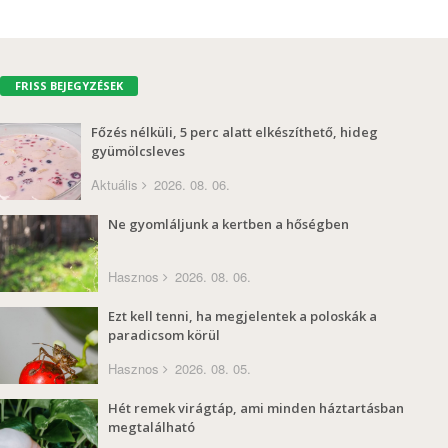
FRISS BEJEGYZÉSEK
Főzés nélküli, 5 perc alatt elkészíthető, hideg
gyümölcsleves
Aktuális
2026. 08. 06.
Ne gyomláljunk a kertben a hőségben
Hasznos
2026. 08. 06.
Ezt kell tenni, ha megjelentek a poloskák a
paradicsom körül
Hasznos
2026. 08. 05.
Hét remek virágtáp, ami minden háztartásban
megtalálható