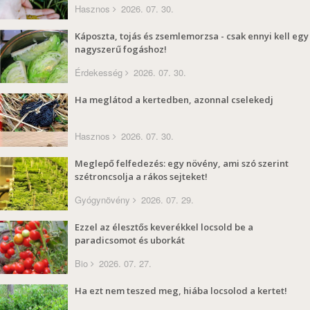
Hasznos
2026. 07. 30.
Káposzta, tojás és zsemlemorzsa - csak ennyi kell egy
nagyszerű fogáshoz!
Érdekesség
2026. 07. 30.
Ha meglátod a kertedben, azonnal cselekedj
Hasznos
2026. 07. 30.
Meglepő felfedezés: egy növény, ami szó szerint
szétroncsolja a rákos sejteket!
Gyógynövény
2026. 07. 29.
Ezzel az élesztős keverékkel locsold be a
paradicsomot és uborkát
Bio
2026. 07. 27.
Ha ezt nem teszed meg, hiába locsolod a kertet!