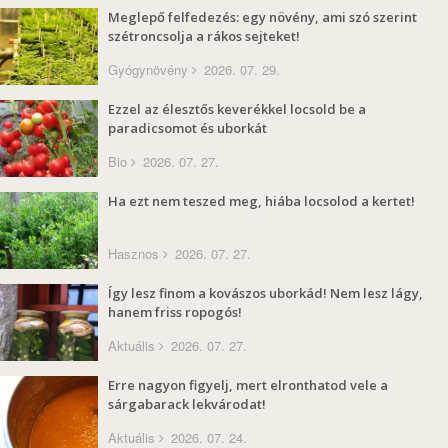
Meglepő felfedezés: egy növény, ami szó szerint
szétroncsolja a rákos sejteket!
Gyógynövény
2026. 07. 29.
Ezzel az élesztős keverékkel locsold be a
paradicsomot és uborkát
Bio
2026. 07. 27.
Ha ezt nem teszed meg, hiába locsolod a kertet!
Hasznos
2026. 07. 27.
Így lesz finom a kovászos uborkád! Nem lesz lágy,
hanem friss ropogós!
Aktuális
2026. 07. 27.
Erre nagyon figyelj, mert elronthatod vele a
sárgabarack lekvárodat!
Aktuális
2026. 07. 24.