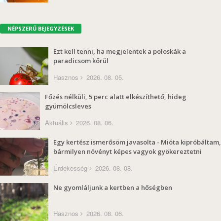
NÉPSZERŰ BEJEGYZÉSEK
Ezt kell tenni, ha megjelentek a poloskák a
paradicsom körül
Hasznos
2026. 08. 05.
Főzés nélküli, 5 perc alatt elkészíthető, hideg
gyümölcsleves
Aktuális
2026. 08. 06.
Egy kertész ismerősöm javasolta - Mióta kipróbáltam,
bármilyen növényt képes vagyok gyökereztetni
Érdekesség
2026. 08. 08.
Ne gyomláljunk a kertben a hőségben
Hasznos
2026. 08. 06.