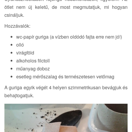
i
ötlet nem új keletű, de most megmutatjuk, mi hogyan
o
csináljuk.
n
Hozzávalók:
wc-papír guriga (a vízben oldódó fajta erre nem jó!)
olló
virágföld
alkoholos filctoll
műanyag doboz
esetleg mérőszalag és természetesen vetőmag
A guriga egyik végét 4 helyen szimmetrikusan bevágjuk és
behajtogatjuk.