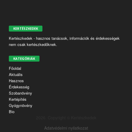
KERTÉSZKEDEK
Kertészkedek - hasznos tanácsok, információk és érdekességek
nem csak kertészkedőknek.
KATEGÓRIÁK
Főoldal
Aktuális
Hasznos
Érdekesség
Szobanövény
Kertépítés
Gyógynövény
Bio
2026. Copyright © Kertészkedek
Adatvédelmi nyilatkozat