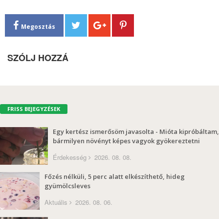
Megosztás
SZÓLJ HOZZÁ
FRISS BEJEGYZÉSEK
Egy kertész ismerősöm javasolta - Mióta kipróbáltam,
bármilyen növényt képes vagyok gyökereztetni
Érdekesség
2026. 08. 08.
Főzés nélküli, 5 perc alatt elkészíthető, hideg
gyümölcsleves
Aktuális
2026. 08. 06.