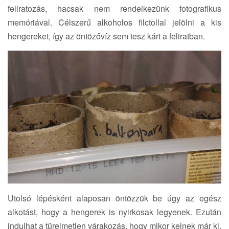
feliratozás, hacsak nem rendelkezünk fotografikus
memóriával. Célszerű alkoholos filctollal jelölni a kis
hengereket, így az öntözővíz sem tesz kárt a feliratban.
Utolsó lépésként alaposan öntözzük be úgy az egész
alkotást, hogy a hengerek is nyirkosak legyenek. Ezután
indulhat a türelmetlen várakozás, hogy mikor kelnek már ki,