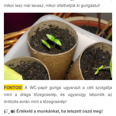
mikor lesz már tavasz, mikor ültethetjük ki gurigástul!
FONTOS!
A WC-papír guriga ugyanazt a célt szolgálja
mint a drága tőzegcserép, és ugyanúgy lebomlik az
öntözés során mint a tőzegcserép!
(̶◉͛‿◉̶) Értékeld a munkánkat, ha tetszett oszd meg!