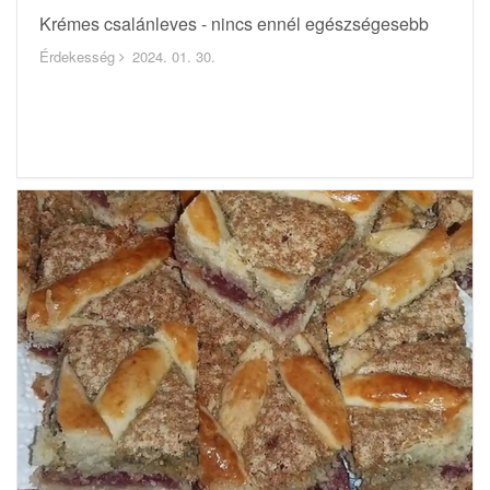
Krémes csalánleves - nincs ennél egészségesebb
Érdekesség
2024. 01. 30.