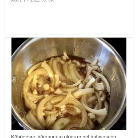
Köhögésre, hörghurutra nincs ennél hatásosabb