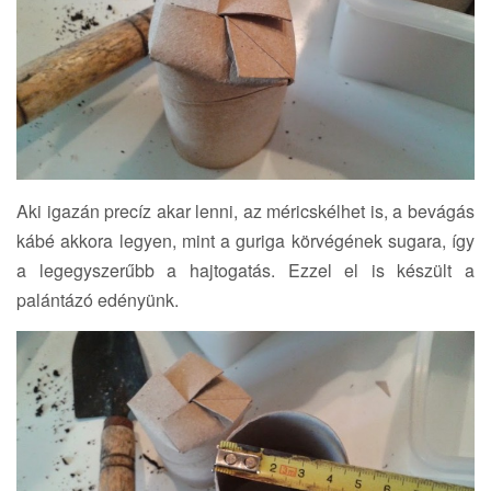
Aki igazán precíz akar lenni, az méricskélhet is, a bevágás
kábé akkora legyen, mint a guriga körvégének sugara, így
a legegyszerűbb a hajtogatás. Ezzel el is készült a
palántázó edényünk.