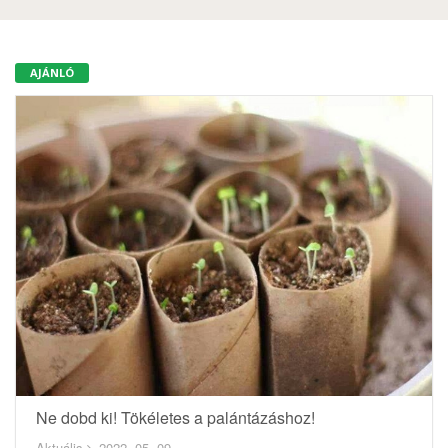
AJÁNLÓ
Ne dobd ki! Tökéletes a palántázáshoz!
Aktuális
2022. 05. 09.