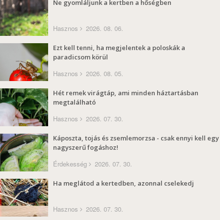
Ne gyomláljunk a kertben a hőségben
Hasznos
2026. 08. 06.
Ezt kell tenni, ha megjelentek a poloskák a
paradicsom körül
Hasznos
2026. 08. 05.
Hét remek virágtáp, ami minden háztartásban
megtalálható
Hasznos
2026. 07. 30.
Káposzta, tojás és zsemlemorzsa - csak ennyi kell egy
nagyszerű fogáshoz!
Érdekesség
2026. 07. 30.
Ha meglátod a kertedben, azonnal cselekedj
Hasznos
2026. 07. 30.