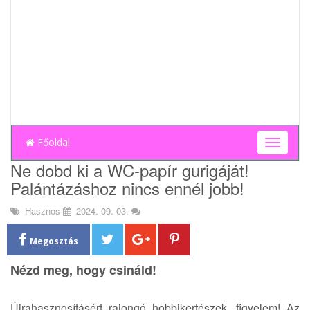
Főoldal
T
o
Ne dobd ki a WC-papír gurigáját!
g
Palántázáshoz nincs ennél jobb!
g
l
Hasznos
2024. 09. 03.
e
n
a
Megosztás
v
Nézd meg, hogy csináld!
i
g
a
Újrahasznosításért rajongó hobbikertészek, figyelem! Az
t