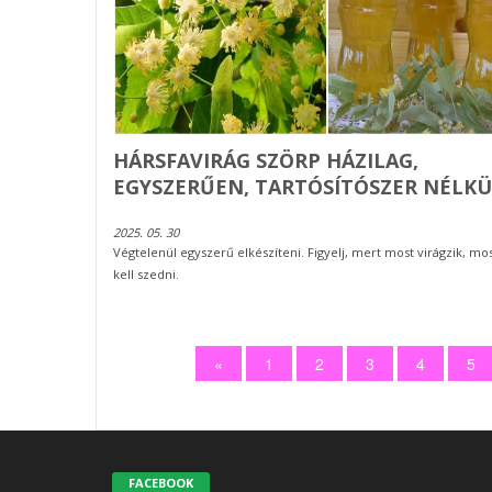
HÁRSFAVIRÁG SZÖRP HÁZILAG,
EGYSZERŰEN, TARTÓSÍTÓSZER NÉLKÜ
2025. 05. 30
Végtelenül egyszerű elkészíteni. Figyelj, mert most virágzik, mo
kell szedni.
«
1
2
3
4
5
FACEBOOK