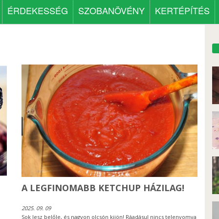
ÉRDEKESSÉG
SZOBANÖVÉNY
KERTÉPÍTÉS
A LEGFINOMABB KETCHUP HÁZILAG!
2025. 09. 09
Sok lesz belőle, és nagyon olcsón kijön! Ráadásul nincs telenyomva