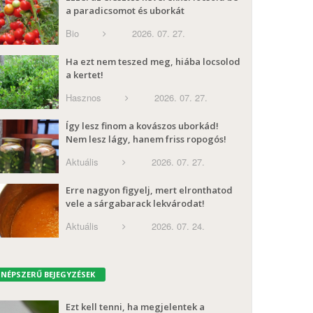
a paradicsomot és uborkát
Bio
2026. 07. 27.
Ha ezt nem teszed meg, hiába locsolod
a kertet!
Hasznos
2026. 07. 27.
Így lesz finom a kovászos uborkád!
Nem lesz lágy, hanem friss ropogós!
Aktuális
2026. 07. 27.
Erre nagyon figyelj, mert elronthatod
vele a sárgabarack lekvárodat!
Aktuális
2026. 07. 24.
NÉPSZERŰ BEJEGYZÉSEK
Ezt kell tenni, ha megjelentek a