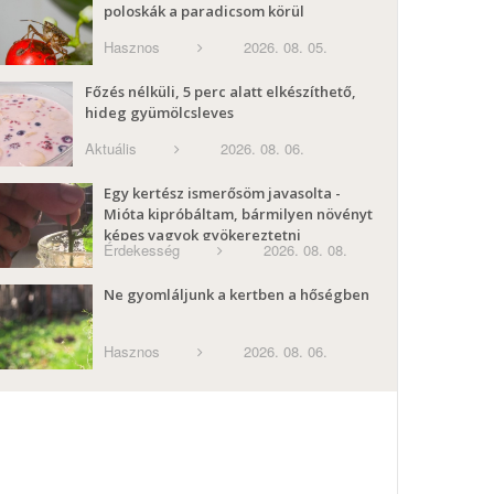
poloskák a paradicsom körül
Hasznos
2026. 08. 05.
Főzés nélküli, 5 perc alatt elkészíthető,
hideg gyümölcsleves
Aktuális
2026. 08. 06.
Egy kertész ismerősöm javasolta -
Mióta kipróbáltam, bármilyen növényt
képes vagyok gyökereztetni
Érdekesség
2026. 08. 08.
Ne gyomláljunk a kertben a hőségben
Hasznos
2026. 08. 06.