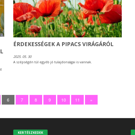
ÉRDEKESSÉGEK A PIPACS VIRÁGÁRÓL
L
2025. 05. 30
A szépségén túl egyéb jó tulajdonságai is vannak.
st
6
7
8
9
10
11
»
KERTÉSZKEDEK