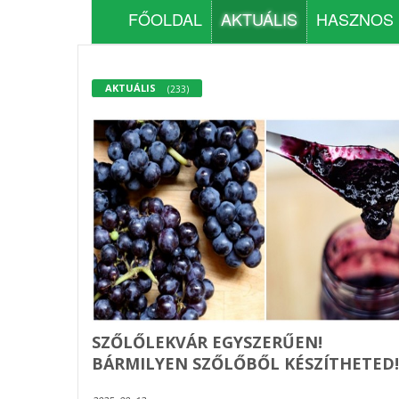
FŐOLDAL
AKTUÁLIS
HASZNOS
AKTUÁLIS
(233)
SZŐLŐLEKVÁR EGYSZERŰEN!
BÁRMILYEN SZŐLŐBŐL KÉSZÍTHETED!