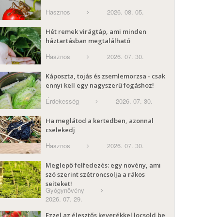
Hasznos
2026. 08. 05.
Hét remek virágtáp, ami minden
háztartásban megtalálható
Hasznos
2026. 07. 30.
Káposzta, tojás és zsemlemorzsa - csak
ennyi kell egy nagyszerű fogáshoz!
Érdekesség
2026. 07. 30.
Ha meglátod a kertedben, azonnal
cselekedj
Hasznos
2026. 07. 30.
Meglepő felfedezés: egy növény, ami
szó szerint szétroncsolja a rákos
sejteket!
Gyógynövény
2026. 07. 29.
Ezzel az élesztős keverékkel locsold be