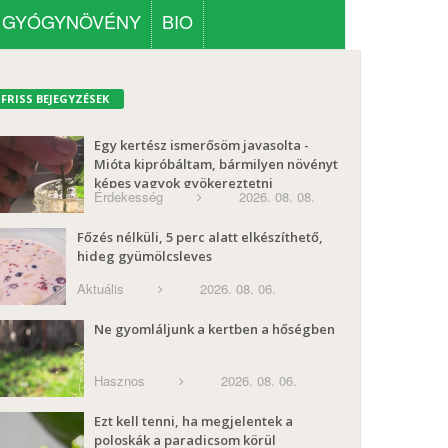
GYÓGYNÖVÉNY
BIO
FRISS BEJEGYZÉSEK
Egy kertész ismerősöm javasolta -
Mióta kipróbáltam, bármilyen növényt
képes vagyok gyökereztetni
Érdekesség
2026. 08. 08.
Főzés nélküli, 5 perc alatt elkészíthető,
hideg gyümölcsleves
Aktuális
2026. 08. 06.
Ne gyomláljunk a kertben a hőségben
Hasznos
2026. 08. 06.
Ezt kell tenni, ha megjelentek a
poloskák a paradicsom körül