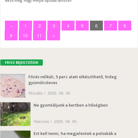
Nézd meg, hogy melyik típusba tartozol!
«
1
2
3
4
5
6
7
8
9
10
11
»
FRISS BEJEGYZÉSEK
Főzés nélküli, 5 perc alatt elkészíthető, hideg
gyümölcsleves
Aktuális
2026. 08. 06.
Ne gyomláljunk a kertben a hőségben
Hasznos
2026. 08. 06.
Ezt kell tenni, ha megjelentek a poloskák a