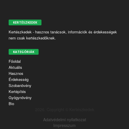
KERTÉSZKEDEK
Kertészkedek - hasznos tanácsok, információk és érdekességek
nem csak kertészkedőknek.
KATEGÓRIÁK
Főoldal
Aktuális
Hasznos
Érdekesség
Szobanövény
Kertépítés
Gyógynövény
Bio
2026. Copyright © Kertészkedek
Adatvédelmi nyilatkozat
Impresszum