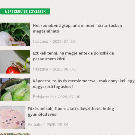
NÉPSZERŰ BEJEGYZÉSEK
Hét remek virágtáp, ami minden háztartásban
megtalálható
Hasznos
2026. 07. 30.
Ezt kell tenni, ha megjelentek a poloskák a
paradicsom körül
Hasznos
2026. 08. 05.
Káposzta, tojás és zsemlemorzsa - csak ennyi kell egy
nagyszerű fogáshoz!
Érdekesség
2026. 07. 30.
Főzés nélküli, 5 perc alatt elkészíthető, hideg
gyümölcsleves
Aktuális
2026. 08. 06.