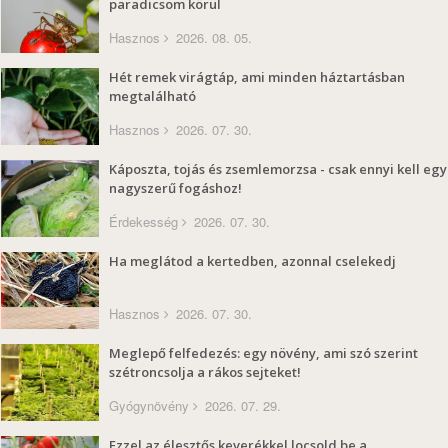
paradicsom körül
Hasznos
2026. 08. 05.
Hét remek virágtáp, ami minden háztartásban
megtalálható
Hasznos
2026. 07. 30.
Káposzta, tojás és zsemlemorzsa - csak ennyi kell egy
nagyszerű fogáshoz!
Érdekesség
2026. 07. 30.
Ha meglátod a kertedben, azonnal cselekedj
Hasznos
2026. 07. 30.
Meglepő felfedezés: egy növény, ami szó szerint
szétroncsolja a rákos sejteket!
Gyógynövény
2026. 07. 29.
Ezzel az élesztős keverékkel locsold be a