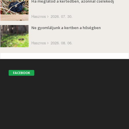
Ha meglátod a kertedben, azonnal cselekedj
Hasznos
2026. 07. 30.
Ne gyomláljunk a kertben a hőségben
Hasznos
2026. 08. 06.
FACEBOOK