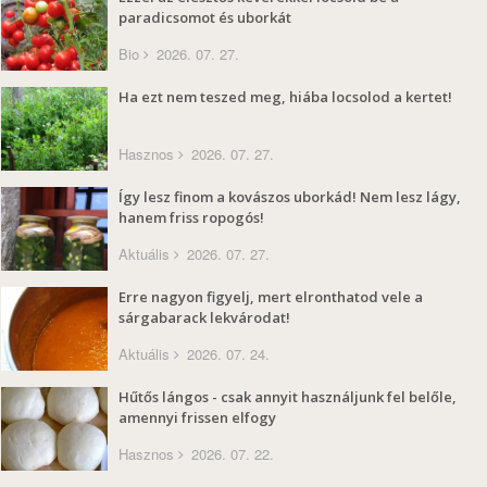
paradicsomot és uborkát
Bio
2026. 07. 27.
Ha ezt nem teszed meg, hiába locsolod a kertet!
Hasznos
2026. 07. 27.
Így lesz finom a kovászos uborkád! Nem lesz lágy,
hanem friss ropogós!
Aktuális
2026. 07. 27.
Erre nagyon figyelj, mert elronthatod vele a
sárgabarack lekvárodat!
Aktuális
2026. 07. 24.
Hűtős lángos - csak annyit használjunk fel belőle,
amennyi frissen elfogy
Hasznos
2026. 07. 22.