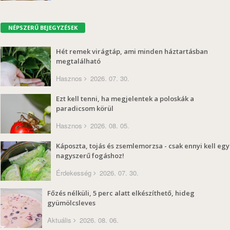
NÉPSZERŰ BEJEGYZÉSEK
Hét remek virágtáp, ami minden háztartásban
megtalálható
Hasznos
2026. 07. 30.
Ezt kell tenni, ha megjelentek a poloskák a
paradicsom körül
Hasznos
2026. 08. 05.
Káposzta, tojás és zsemlemorzsa - csak ennyi kell egy
nagyszerű fogáshoz!
Érdekesség
2026. 07. 30.
Főzés nélküli, 5 perc alatt elkészíthető, hideg
gyümölcsleves
Aktuális
2026. 08. 06.