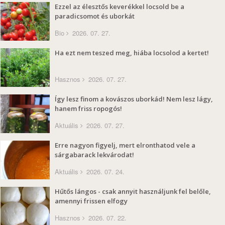
Ezzel az élesztős keverékkel locsold be a
paradicsomot és uborkát
Bio
2026. 07. 27.
Ha ezt nem teszed meg, hiába locsolod a kertet!
Hasznos
2026. 07. 27.
Így lesz finom a kovászos uborkád! Nem lesz lágy,
hanem friss ropogós!
Aktuális
2026. 07. 27.
Erre nagyon figyelj, mert elronthatod vele a
sárgabarack lekvárodat!
Aktuális
2026. 07. 24.
Hűtős lángos - csak annyit használjunk fel belőle,
amennyi frissen elfogy
Hasznos
2026. 07. 22.