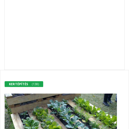
i
o
n
KERTÉPÍTÉS
(138)