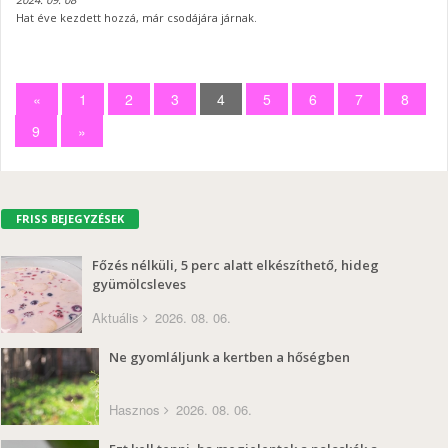
Hat éve kezdett hozzá, már csodájára járnak.
«
1
2
3
4
5
6
7
8
9
»
FRISS BEJEGYZÉSEK
Főzés nélküli, 5 perc alatt elkészíthető, hideg
gyümölcsleves
Aktuális
2026. 08. 06.
Ne gyomláljunk a kertben a hőségben
Hasznos
2026. 08. 06.