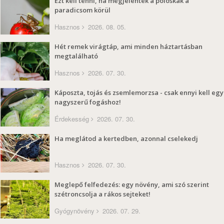
Ezt kell tenni, ha megjelentek a poloskák a
paradicsom körül
Hasznos
2026. 08. 05.
Hét remek virágtáp, ami minden háztartásban
megtalálható
Hasznos
2026. 07. 30.
Káposzta, tojás és zsemlemorzsa - csak ennyi kell egy
nagyszerű fogáshoz!
Érdekesség
2026. 07. 30.
Ha meglátod a kertedben, azonnal cselekedj
Hasznos
2026. 07. 30.
Meglepő felfedezés: egy növény, ami szó szerint
szétroncsolja a rákos sejteket!
Gyógynövény
2026. 07. 29.