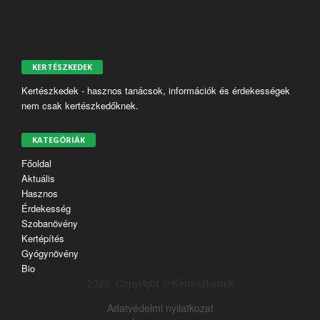
KERTÉSZKEDEK
Kertészkedek - hasznos tanácsok, információk és érdekességek
nem csak kertészkedőknek.
KATEGÓRIÁK
Főoldal
Aktuális
Hasznos
Érdekesség
Szobanövény
Kertépítés
Gyógynövény
Bio
2026. Copyright © Kertészkedek
Adatvédelmi nyilatkozat