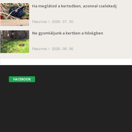
Ha meglátod a kertedben, azonnal cselekedj
Hasznos
2026. 07. 30.
Ne gyomláljunk a kertben a hőségben
Hasznos
2026. 08. 06.
FACEBOOK