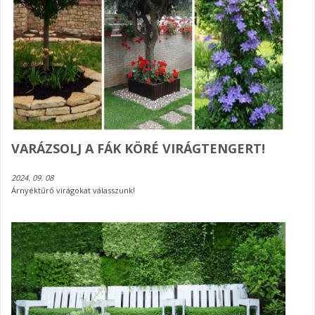
VARÁZSOLJ A FÁK KÖRÉ VIRÁGTENGERT!
2024. 09. 08
Árnyéktűrő virágokat válasszunk!