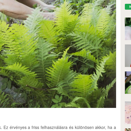
 Ez érvényes a friss felhasználásra és különösen akkor, ha a