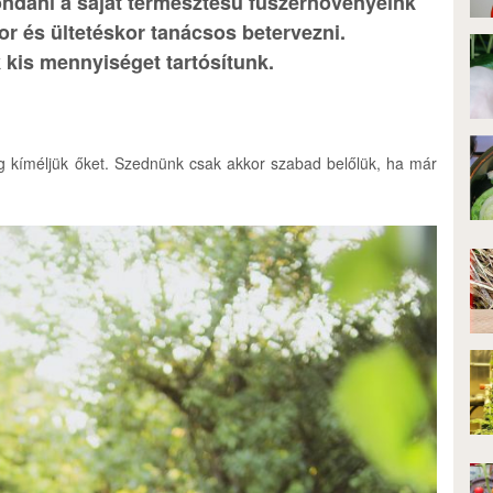
dani a saját termesztésű fűszernövényeink
kor és ültetéskor tanácsos betervezni.
kis mennyiséget tartósítunk.
g kíméljük őket. Szednünk csak akkor szabad belőlük, ha már