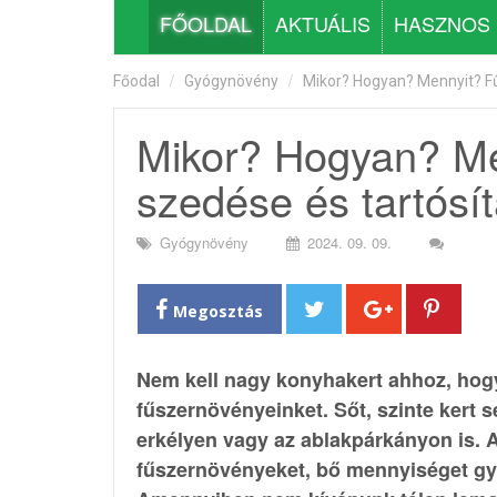
FŐOLDAL
AKTUÁLIS
HASZNOS
Főodal
Gyógynövény
Mikor? Hogyan? Mennyit? F
Mikor? Hogyan? Me
szedése és tartósí
Gyógynövény
2024. 09. 09.
Megosztás
Nem kell nagy konyhakert ahhoz, hog
fűszernövényeinket. Sőt, szinte kert s
erkélyen vagy az ablakpárkányon is. 
fűszernövényeket, bő mennyiséget gyűj