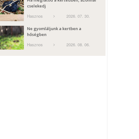
Ha meglátod a kertedben, azonnal
cselekedj
Hasznos
2026. 07. 30.
Ne gyomláljunk a kertben a
hőségben
Hasznos
2026. 08. 06.