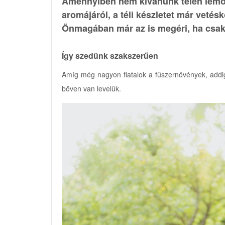
Amennyiben nem kívánunk télen lemon
aromájáról, a téli készletet már vetés
Önmagában már az is megéri, ha csak 
Így szedünk szakszerűen
Amíg még nagyon fiatalok a fűszernövények, addi
bőven van levelük.