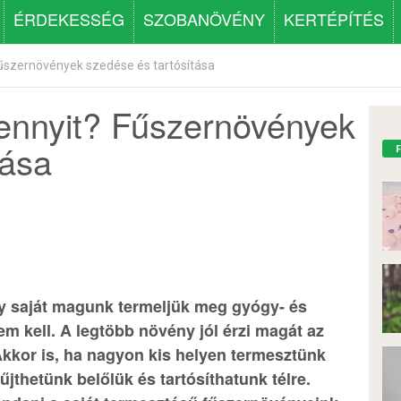
ÉRDEKESSÉG
SZOBANÖVÉNY
KERTÉPÍTÉS
űszernövények szedése és tartósítása
nnyit? Fűszernövények
tása
y saját magunk termeljük meg gyógy- és
em kell. A legtöbb növény jól érzi magát az
Akkor is, ha nagyon kis helyen termesztünk
thetünk belőlük és tartósíthatunk télre.