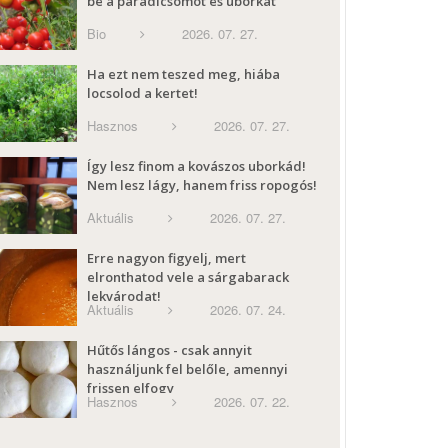
be a paradicsomot és uborkát
Bio
2026. 07. 27.
Ha ezt nem teszed meg, hiába
locsolod a kertet!
Hasznos
2026. 07. 27.
Így lesz finom a kovászos uborkád!
Nem lesz lágy, hanem friss ropogós!
Aktuális
2026. 07. 27.
Erre nagyon figyelj, mert
elronthatod vele a sárgabarack
lekvárodat!
Aktuális
2026. 07. 24.
Hűtős lángos - csak annyit
használjunk fel belőle, amennyi
frissen elfogy
Hasznos
2026. 07. 22.