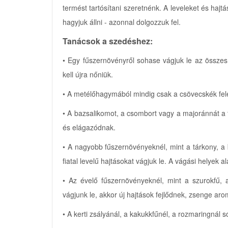
termést tartósítani szeretnénk. A leveleket és hajtá
hagyjuk állni - azonnal dolgozzuk fel.
Tanácsok a szedéshez:
• Egy fűszernövényről sohase vágjuk le az összes 
kell újra nőniük.
• A metélőhagymából mindig csak a csövecskék felé
• A bazsalikomot, a csombort vagy a majoránnát a ta
és elágazódnak.
• A nagyobb fűszernövényeknél, mint a tárkony, a 
fiatal levelű hajtásokat vágjuk le. A vágási helyek a
• Az évelő fűszernövényeknél, mint a szurokfű, 
vágjunk le, akkor új hajtások fejlődnek, zsenge aro
• A kerti zsályánál, a kakukkfűnél, a rozmaringnál 