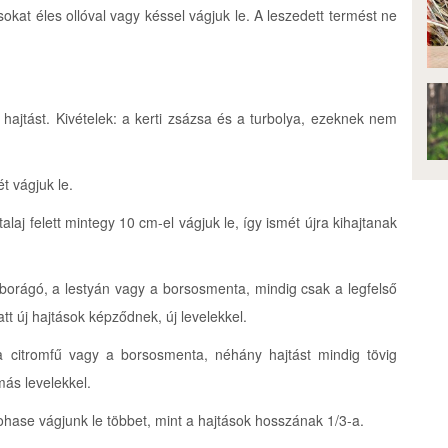
sokat éles ollóval vagy késsel vágjuk le. A leszedett termést ne
hajtást. Kivételek: a kerti zsázsa és a turbolya, ezeknek nem
t vágjuk le.
laj felett mintegy 10 cm-el vágjuk le, így ismét újra kihajtanak
borágó, a lestyán vagy a borsosmenta, mindig csak a legfelső
latt új hajtások képződnek, új levelekkel.
a citromfű vagy a borsosmenta, néhány hajtást mindig tövig
más levelekkel.
sohase vágjunk le többet, mint a hajtások hosszának 1/3-a.