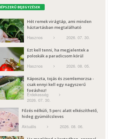
NÉPSZERŰ BEJEGYZÉSEK
Hét remek virágtáp, ami minden
háztartásban megtalálható
Hasznos
2026. 07. 30.
Ezt kell tenni, ha megjelentek a
poloskák a paradicsom körül
Hasznos
2026. 08. 05.
Káposzta, tojás és zsemlemorzsa -
csak ennyi kell egy nagyszerű
fogáshoz!
Érdekesség
2026. 07. 30.
Főzés nélküli, 5 perc alatt elkészíthető,
hideg gyümölcsleves
Aktuális
2026. 08. 06.