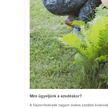
Mire ügyeljünk a szedéskor?
A fűszernövények nagyon óvatos szedést kívánnak.