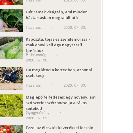
Hét remek virágtáp, ami minden
háztartásban megtalálható
Hasznos
2026. 07. 30.
Káposzta, tojás és zsemlemorzsa -
csak ennyi kell egy nagyszerű
fogáshoz!
Érdekesség
2026. 07. 30.
Ha meglátod a kertedben, azonnal
cselekedj
Hasznos
2026. 07. 30.
Meglepő felfedezés: egy növény, ami
szó szerint szétroncsolja a rákos
sejteket!
Gyógynövény
2026. 07. 29.
Ezzel az élesztős keverékkel locsold