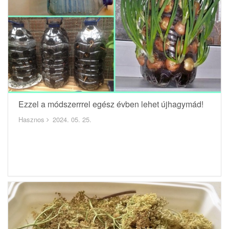
Ezzel a módszerrrel egész évben lehet újhagymád!
Hasznos
2024. 05. 25.