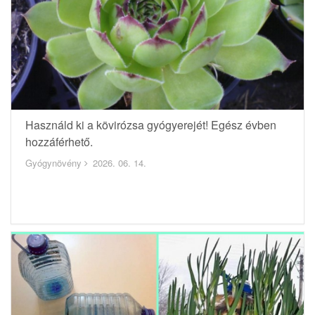
Használd ki a kövirózsa gyógyerejét! Egész évben
hozzáférhető.
Gyógynövény
2026. 06. 14.