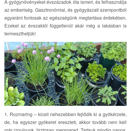
A gyógynövényeket évszázadok óta ismeri, és felhasználja
az emberiség. Gasztronómiai, és gyógyászati szempontból
egyaránt fontosak az egészségünk megtartása érdekében.
Ezeket az évszaktól függetlenül akár még a lakásban is
termeszthetjük!
1. Rozmaring – kicsit nehezebben fejlődik ki a gyökérzete,
de, ha egyszer gyökeret eresztett, akkor tovább nem kell
már izgulnunk, biztosan megmarad. Tartsuk mindig napos,