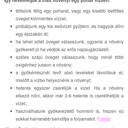
Így nevelhetjük a friss növényt egy pohár vízben:
töltsünk félig egy poharat, vagy egy kisebb befőttes
üveget klórmentes vízzel;
próbáljunk egy kis esővizet gyűjteni, és hagyjuk állni
egy éjszakán át;
ha lehet sötét üveget válasszunk, ugyanis a növény
gyökereit jó ha védjük az erős napsugárzástól;
széles szájú üveget válasszunk, hogy minél több
oxigénhez jusson a növény;
a gyökérrésznél levő alsó leveleket távolítsuk el,
mielőtt a vízbe helyeznénk a növényt;
hetente egyszer cseréljük a vizet. Ha a növény
elkezd nőni, akkor már 2-6 hetente is cserélhetjük a
vizet.;
használhatunk gyökereztető hormont is, hiszen ez
sokkal hamarabb beindítja a folyamatot.
Forrás