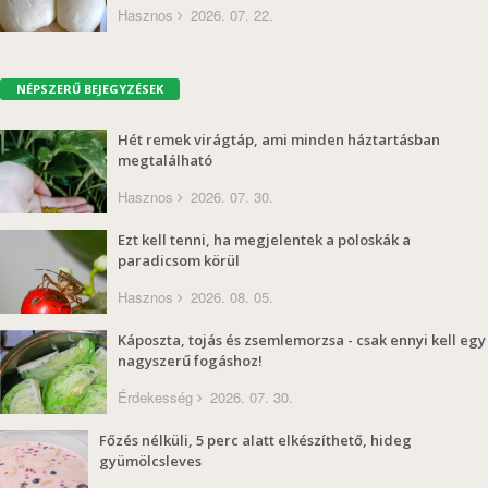
Hasznos
2026. 07. 22.
NÉPSZERŰ BEJEGYZÉSEK
Hét remek virágtáp, ami minden háztartásban
megtalálható
Hasznos
2026. 07. 30.
Ezt kell tenni, ha megjelentek a poloskák a
paradicsom körül
Hasznos
2026. 08. 05.
Káposzta, tojás és zsemlemorzsa - csak ennyi kell egy
nagyszerű fogáshoz!
Érdekesség
2026. 07. 30.
Főzés nélküli, 5 perc alatt elkészíthető, hideg
gyümölcsleves