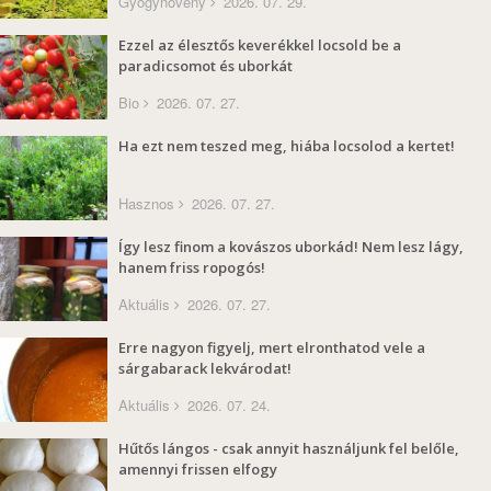
Gyógynövény
2026. 07. 29.
Ezzel az élesztős keverékkel locsold be a
paradicsomot és uborkát
Bio
2026. 07. 27.
Ha ezt nem teszed meg, hiába locsolod a kertet!
Hasznos
2026. 07. 27.
Így lesz finom a kovászos uborkád! Nem lesz lágy,
hanem friss ropogós!
Aktuális
2026. 07. 27.
Erre nagyon figyelj, mert elronthatod vele a
sárgabarack lekvárodat!
Aktuális
2026. 07. 24.
Hűtős lángos - csak annyit használjunk fel belőle,
amennyi frissen elfogy