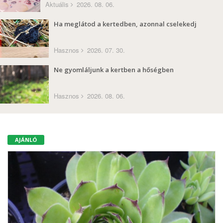
Aktuális
2026. 08. 06.
Ha meglátod a kertedben, azonnal cselekedj
Hasznos
2026. 07. 30.
Ne gyomláljunk a kertben a hőségben
Hasznos
2026. 08. 06.
AJÁNLÓ