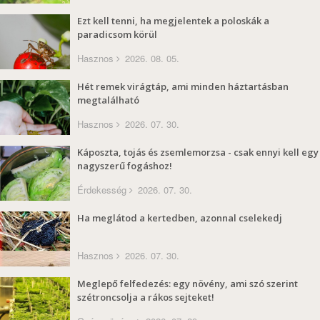
Ezt kell tenni, ha megjelentek a poloskák a
paradicsom körül
Hasznos
2026. 08. 05.
Hét remek virágtáp, ami minden háztartásban
megtalálható
Hasznos
2026. 07. 30.
Káposzta, tojás és zsemlemorzsa - csak ennyi kell egy
nagyszerű fogáshoz!
Érdekesség
2026. 07. 30.
Ha meglátod a kertedben, azonnal cselekedj
Hasznos
2026. 07. 30.
Meglepő felfedezés: egy növény, ami szó szerint
szétroncsolja a rákos sejteket!