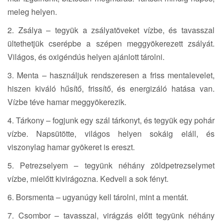
meleg helyen.
2. Zsálya – tegyük a zsályatöveket vízbe, és tavasszal
ültethetjük cserépbe a szépen meggyökerezett zsályát.
Világos, és oxigéndús helyen ajánlott tárolni.
3. Menta – használjuk rendszeresen a friss mentalevelet,
hiszen kiváló hűsítő, frissítő, és energizáló hatása van.
Vízbe téve hamar meggyökerezik.
4. Tárkony – fogjunk egy szál tárkonyt, és tegyük egy pohár
vízbe. Napsütötte, világos helyen sokáig eláll, és
viszonylag hamar gyökeret is ereszt.
5. Petrezselyem – tegyünk néhány zöldpetrezselymet
vízbe, mielőtt kivirágozna. Kedveli a sok fényt.
6. Borsmenta – ugyanúgy kell tárolni, mint a mentát.
7. Csombor – tavasszal, virágzás előtt tegyünk néhány