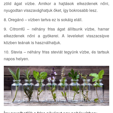
zöld ágat vízbe. Amikor a hajtások elkezdenek nőni,
nyugodtan visszavághatjuk őket, így bokrosabb lesz.
8. Oregánó – vízben tartva ez is sokáig eláll.
9. Citromfű – néhány friss ágat állítsunk vízbe, hamar
elkezdenek nőni a gyökerei. A leveleket visszacsípve
közben teának is használhatjuk.
10. Stevia – néhány friss steviát tegyünk vízbe, és tartsuk
napos helyen.