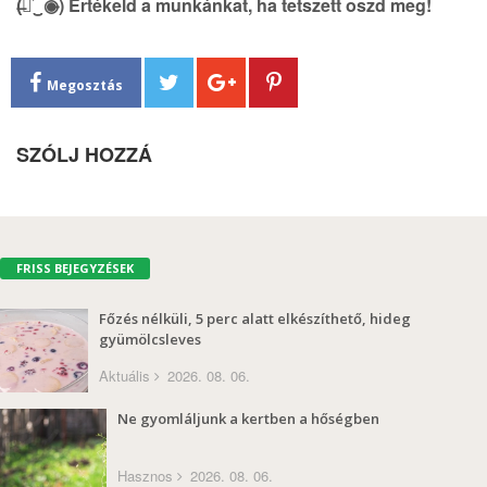
(̶◉͛‿◉̶) Értékeld a munkánkat, ha tetszett oszd meg!
Megosztás
SZÓLJ HOZZÁ
FRISS BEJEGYZÉSEK
Főzés nélküli, 5 perc alatt elkészíthető, hideg
gyümölcsleves
Aktuális
2026. 08. 06.
Ne gyomláljunk a kertben a hőségben
Hasznos
2026. 08. 06.